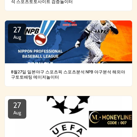
석 스포츠토토사이트 검증놀이터
27
Aug
8월27일 일본야구 스포츠픽 스포츠분석 NPB 야구분석 해외야
구토토배팅 메이저놀이터
27
Aug