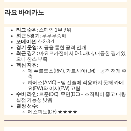
라요 바예카노
리그 순위
: 스페인 1부 9위
최근 5경기
: 무무무승패
포메이션
: 4-2-3-1
경기 운영
: 지공을 통한 공격 전개
최근 경기
: 마요르카전에서 0-1 패배, 대등한 경기였
으나 찬스 부족
핵심 자원
:
데 푸르토스(RM), 가르시아(LM) – 공격 전개 주
축
하메스(AMC) – 팀 전술에 적응하지 못해 카메
요(FW)와 이시(FW) 고립
수비 라인
: 르준(DC), 무민(DC) – 조직력이 좋고 대량
실점 가능성 낮음
결장 선수
:
에스피노(DF) ★★★★