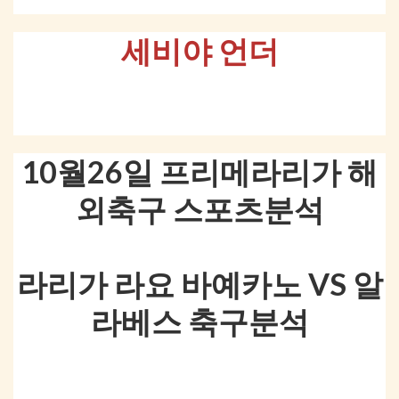
세비야 언더
10월26일 프리메라리가 해
외축구 스포츠분석
라리가 라요 바예카노 VS 알
라베스 축구분석