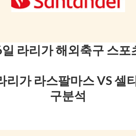
6일 라리가 해외축구 스
리가 라스팔마스 VS 셀
구분석