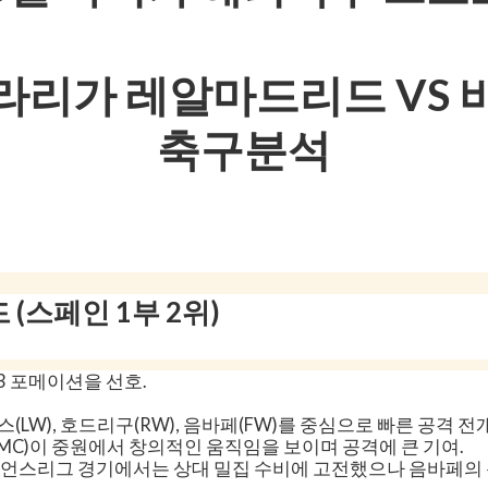
라리가 레알마드리드 VS 
축구분석
(스페인 1부 2위)
-3 포메이션을 선호.
(LW), 호드리구(RW), 음바페(FW)를 중심으로 빠른 공격 전개
MC)이 중원에서 창의적인 움직임을 보이며 공격에 큰 기여.
언스리그 경기에서는 상대 밀집 수비에 고전했으나 음바페의 