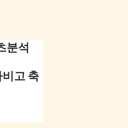
포츠분석
타비고 축