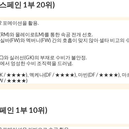
스페인 1부 20위)
-2 포메이션을 활용.
RM)와 몰레이로(LM)를 통한 속공 전개 선호.
실바(FW)와 멕버니(FW) 간의 호흡이 맞지 않아 셀타 비고의
C)와 실러선(GK)의 부재로 수비가 불안정.
에서 엉성한 수비 조직력을 드러냄.
 / ★★★★), 멕케나(DF / ★★★★), 마빈(DF / ★★★★), 마
W / ★★★★)
페인 1부 10위)