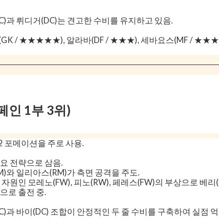
C)과 뤼디거(DC)는 견고한 수비를 유지하고 있음.
K / ★★★★★), 알라바(DF / ★★★), 세바요스(MF / ★★★)
인 1부 3위)
-2 포메이션을 주로 사용.
요 전략으로 삼음.
M)와 일리아스(RM)가 측면 공격을 주도.
자원인 모레노(FW), 피노(RW), 페레스(FW)의 부상으로 베리(
으로 출전 중.
C)과 바이(DC) 조합이 안정적인 두 줄 수비를 구축하여 실점 억