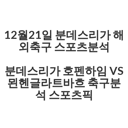
12월21일 분데스리가 해
외축구 스포츠분석
분데스리가 호펜하임 VS
묀헨글라트바흐 축구분
석 스포츠픽