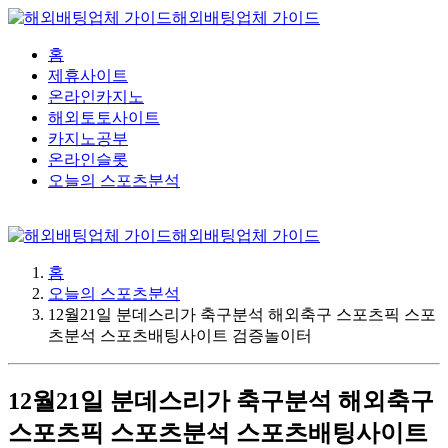
해외배팅업체 가이드
홈
제휴사이트
온라인카지노
해외토토사이트
카지노공부
온라인슬롯
오늘의 스포츠분석
해외배팅업체 가이드
홈
오늘의 스포츠분석
12월21일 분데스리가 축구분석 해외축구 스포츠픽 스포
츠분석 스포츠배팅사이트 검증놀이터
12월21일 분데스리가 축구분석 해외축구
스포츠픽 스포츠분석 스포츠배팅사이트