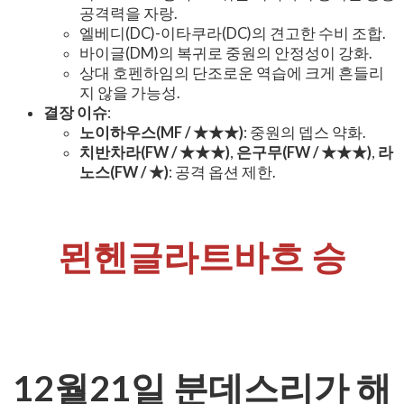
공격력을 자랑.
엘베디(DC)-이타쿠라(DC)의 견고한 수비 조합.
바이글(DM)의 복귀로 중원의 안정성이 강화.
상대 호펜하임의 단조로운 역습에 크게 흔들리
지 않을 가능성.
결장 이슈
:
노이하우스(MF / ★★★)
: 중원의 뎁스 약화.
치반차라(FW / ★★★)
,
은구무(FW / ★★★)
,
라
노스(FW / ★)
: 공격 옵션 제한.
묀헨글라트바흐 승
12월21일 분데스리가 해