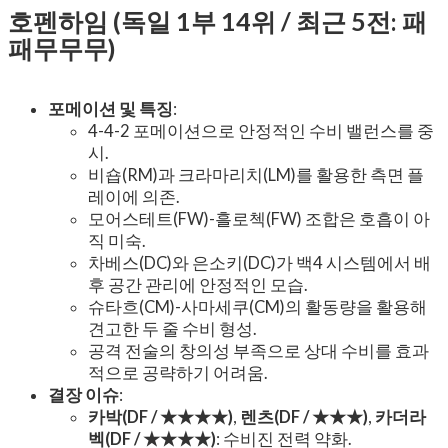
호펜하임 (독일 1부 14위 / 최근 5전: 패
패무무무)
포메이션 및 특징
:
4-4-2 포메이션으로 안정적인 수비 밸런스를 중
시.
비숍(RM)과 크라마리치(LM)를 활용한 측면 플
레이에 의존.
모어스테트(FW)-흘로첵(FW) 조합은 호흡이 아
직 미숙.
차베스(DC)와 은소키(DC)가 백4 시스템에서 배
후 공간 관리에 안정적인 모습.
슈타흐(CM)-사마세쿠(CM)의 활동량을 활용해
견고한 두 줄 수비 형성.
공격 전술의 창의성 부족으로 상대 수비를 효과
적으로 공략하기 어려움.
결장 이슈
:
카박(DF / ★★★★)
,
렌츠(DF / ★★★)
,
카더라
벡(DF / ★★★★)
: 수비진 전력 약화.