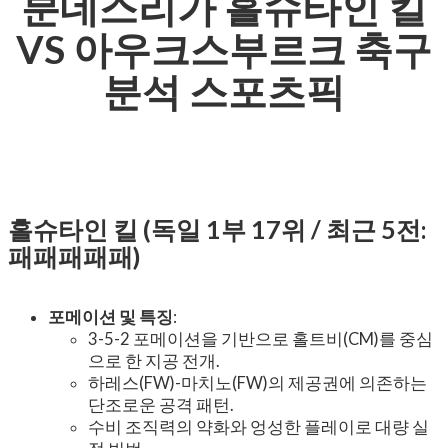
분데스리가 홀슈타인 킬
VS 아우크스부르크 축구
분석 스포츠픽
홀슈타인 킬 (독일 1부 17위 / 최근 5전:
패패패패패)
포메이션 및 특징
:
3-5-2 포메이션을 기반으로 홀트비(CM)를 중심
으로 한 지공 전개.
하레스(FW)-마치노(FW)의 제공권에 의존하는
단조로운 공격 패턴.
수비 조직력의 약화와 엉성한 플레이로 대량 실