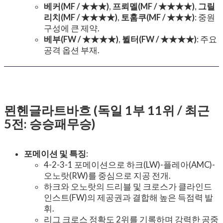
베커(MF / ★★★)
,
프뢰멜(MF / ★★★★)
,
그릴
리치(MF / ★★★★)
,
토훔쿠(MF / ★★★)
: 중원
구성에 큰 제약.
베부(FW / ★★★★)
,
뷜터(FW / ★★★★)
: 주요
공격 옵션 부재.
묀헨글라트바흐 (독일 1부 11위 / 최근
5전: 승승패무승)
포메이션 및 특징
:
4-2-3-1 포메이션으로 하크(LW)-플레아(AMC)-
오노랏(RW)를 중심으로 지공 전개.
하크와 오노랏의 드리블 및 크로스가 클라인드
인스트(FW)의 제공권과 결합해 높은 득점력 발
휘.
리그 크로스 정확도 2위를 기록하며 강력한 공중