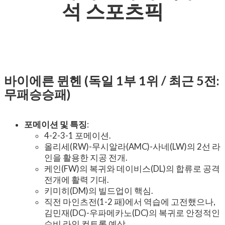
석 스포츠픽
바이에른 뮌헨 (독일 1부 1위 / 최근 5전:
무패승승패)
포메이션 및 특징
:
4-2-3-1 포메이션.
올리세(RW)-무시알라(AMC)-사네(LW)의 2선 라
인을 활용한 지공 전개.
케인(FW)의 복귀와 데이비스(DL)의 합류로 공격
전개에 활력 기대.
키미히(DM)의 빌드업이 핵심.
직전 마인츠전(1-2 패)에서 역습에 고전했으나,
김민재(DC)-우파메카노(DC)의 복귀로 안정적인
수비 라인 컨트롤 예상.