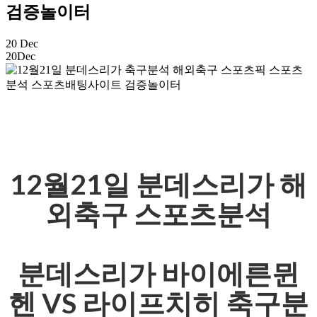
검증놀이터
20
Dec
20
Dec
12월21일 분데스리가 해
외축구 스포츠분석
분데스리가 바이에른뮌
헨 VS 라이프치히 축구분