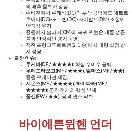
의 배후 침투가 강점.
수비진에서 루케바(DC)의 부상 공백에도 헤르트
루이다(DC)-오르반(DC)-자이발트(DM) 조합이
안정감 유지.
중원에서 슐라거(CM)의 복귀로 높은 태클 성공
률과 안정적인 경기 운영.
직전 프랑크푸르트전(2-1 승)에서 대량 실점 방
지 성공.
결장 이슈
:
루케바(DF / ★★★★)
: 핵심 수비수 공백.
우에드라오고(MF / ★★★)
,
엘마스(MF / ★★)
:
중원 로테이션 제한.
시몬스(MF / ★★★★)
,
하이다라(MF /
★★★★)
: 공격 전개의 핵심 부재.
폴센(FW / ★★)
: 공격 뎁스 약화.
바이에른뮌헨 언더