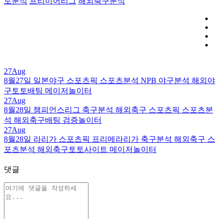
토분석
프리미어리그
해외축구분석
27
Aug
8월27일 일본야구 스포츠픽 스포츠분석 NPB 야구분석 해외야
구토토배팅 메이저놀이터
27
Aug
8월28일 챔피언스리그 축구분석 해외축구 스포츠픽 스포츠분
석 해외축구배팅 검증놀이터
27
Aug
8월28일 라리가 스포츠픽 프리메라리가 축구분석 해외축구 스
포츠분석 해외축구토토사이트 메이저놀이터
댓글