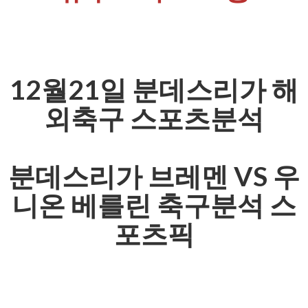
12월21일 분데스리가 해
외축구 스포츠분석
분데스리가 브레멘 VS 우
니온 베를린 축구분석 스
포츠픽