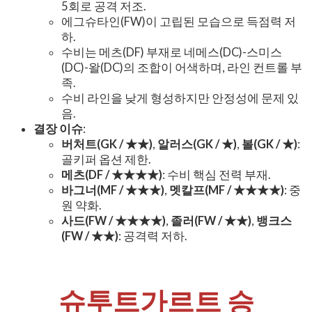
5회로 공격 저조.
에그슈타인(FW)이 고립된 모습으로 득점력 저
하.
수비는 메츠(DF) 부재로 네메스(DC)-스미스
(DC)-왈(DC)의 조합이 어색하며, 라인 컨트롤 부
족.
수비 라인을 낮게 형성하지만 안정성에 문제 있
음.
결장 이슈
:
버처트(GK / ★★)
,
알러스(GK / ★)
,
볼(GK / ★)
:
골키퍼 옵션 제한.
메츠(DF / ★★★★)
: 수비 핵심 전력 부재.
바그너(MF / ★★★)
,
멧칼프(MF / ★★★★)
: 중
원 약화.
사드(FW / ★★★★)
,
졸러(FW / ★★)
,
뱅크스
(FW / ★★)
: 공격력 저하.
슈투트가르트 승