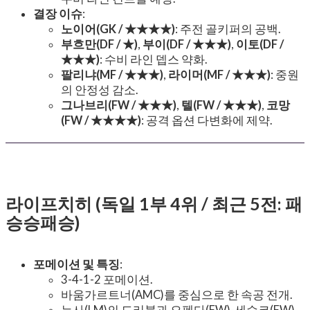
결장 이슈
:
노이어(GK / ★★★★)
: 주전 골키퍼의 공백.
부흐만(DF / ★)
,
부이(DF / ★★★)
,
이토(DF /
★★★)
: 수비 라인 뎁스 약화.
팔리냐(MF / ★★★)
,
라이머(MF / ★★★)
: 중원
의 안정성 감소.
그나브리(FW / ★★★)
,
텔(FW / ★★★)
,
코망
(FW / ★★★★)
: 공격 옵션 다변화에 제약.
라이프치히 (독일 1부 4위 / 최근 5전: 패
승승패승)
포메이션 및 특징
:
3-4-1-2 포메이션.
바움가르트너(AMC)를 중심으로 한 속공 전개.
누사(LM)의 드리블과 오펜다(FW)-세슈코(FW)