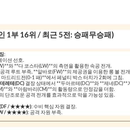
 1부 16위 / 최근 5전: 승패무승패)
특징
:
포메이션 선호.
W)**와 **다 코스타(LW)**의 측면을 활용한 속공 전개.
공격 루트 부족, **알바로(FW)**의 제공권을 이용한 롱 볼 전개
T 마드리드전(0-1 패)**에서 페널티 박스 터치가 2회에 그침.
데레테(DC)
결장 상태에서 **두아르테(DC)**와 **제네(DC)**
M)**와 **아람바리(CM)**의 활동량으로 안정감을 더함.
의 단조로운 공격 전개를 효과적으로 막을 가능성 있음.
DF / ★★★★)
: 수비 핵심 자원 결장.
W / ★★★★)
: 공격 자원 부족.