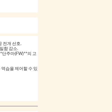
공 전개 선호.
세밀함 감소.
*단주마(FW)**의 고
 역습을 제어할 수 있