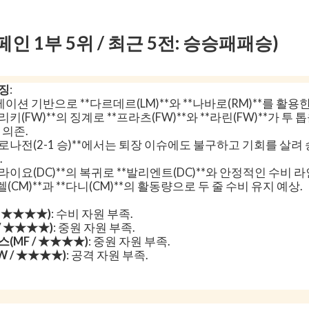
인 1부 5위 / 최근 5전: 승승패패승)
특징
:
포메이션 기반으로 **다르데르(LM)**와 **나바로(RM)**를 활용
리키(FW)**의 징계로 **프라츠(FW)**와 **라린(FW)**가 투
 의존.
지로나전(2-1 승)**에서는 퇴장 이슈에도 불구하고 기회를 살려
.
라이요(DC)**의 복귀로 **발리엔트(DC)**와 안정적인 수비 라
(CM)**과 **다니(CM)**의 활동량으로 두 줄 수비 유지 예상.
/ ★★★★)
: 수비 자원 부족.
/ ★★★★)
: 중원 자원 부족.
(MF / ★★★★)
: 중원 자원 부족.
W / ★★★★)
: 공격 자원 부족.