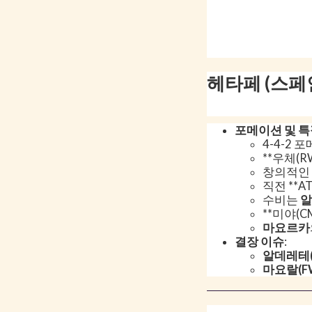
헤타페 (스페인
포메이션 및 
4-4-2 
**우체(R
창의적인 
직전 **A
수비는
알
**미야(C
마요르카
결장 이슈
:
알데레테(
마요랄(F