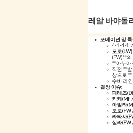
레알 바야돌리드
포메이션 및 
4-1-4-
모로(LW)
(FW)**
**아누아
직전 **
상으로 **
수비 라
결장 이슈
:
페레즈(DF
키케(MF 
아말라(MF
모로(FW 
라타사(FW
실라(FW 