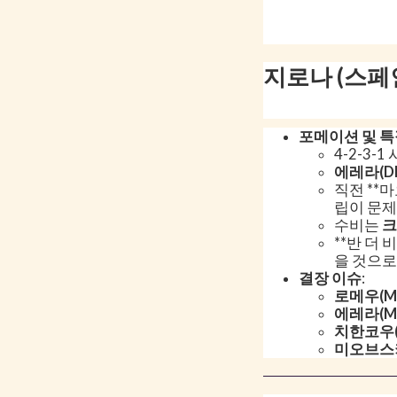
지로나 (스페인
포메이션 및 
4-2-3-
에레라(D
직전 **마
립이 문제
수비는
크
**반 더 
을 것으로
결장 이슈
:
로메우(MF
에레라(MF
치한코우(
미오브스키