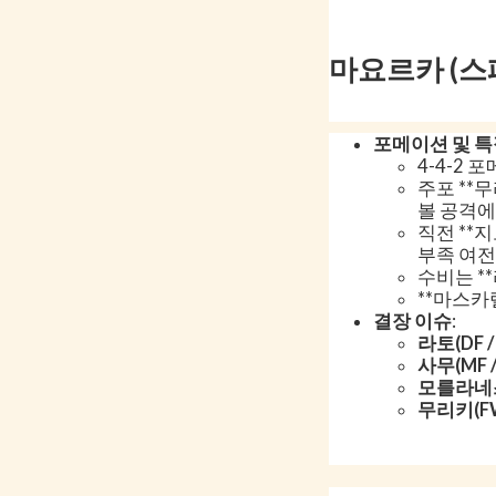
마요르카 (스페
포메이션 및 
4-4-2 
주포 **무
볼 공격에
직전 **
부족 여전
수비는 **
**마스카렐
결장 이슈
:
라토(DF 
사무(MF 
모를라네스
무리키(F