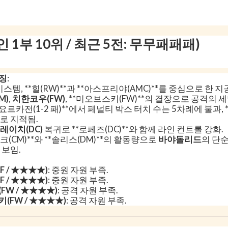
 1부 10위 / 최근 5전: 무무패패패)
특징
:
1 시스템, **힐(RW)**과 **아스프리야(AMC)**를 중심으로 한 지
M)
,
치한코우(FW)
, **미오브스키(FW)**의 결장으로 공격의 
요르카전(1-2 패)**에서 페널티 박스 터치 수는 5차례에 불과, *
로 지적됨.
레이치(DC)
복귀로 **로페즈(DC)**와 함께 라인 컨트롤 강화.
비크(CM)**와 **솔리스(DM)**의 활동량으로
바야돌리드
의 단순
 보임.
 / ★★★★)
: 중원 자원 부족.
 / ★★★★)
: 중원 자원 부족.
FW / ★★★★)
: 공격 자원 부족.
(FW / ★★★★)
: 공격 자원 부족.