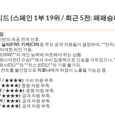
 (스페인 1부 19위 / 최근 5전: 패패승
특징
:
1 기반의 속공 전개 선호.
,
실라(FW)
,
키케(CM)
등 주요 공격 자원들이 결장하며, **만치스
의 어색한 라인 가동.
르(RW)**의 개인 능력에 의존해야 하는 상황.
발렌시아전(1-0 승)**에서 수비 집중력으로 신승을 거두었으나, *
로사(DL)**와 **차스코(DL)**의 기용 불가피.
인 컨트롤 불안정으로
지로나
에게 허점이 노출될 가능성 큼.
 / ★★★★)
: 수비 자원 부족.
/ ★★★★)
: 중원 자원 부족.
 / ★★★★)
: 중원 자원 부족.
/ ★★★★)
: 공격 자원 부족.
 / ★★★)
: 공격 자원 부족.
/ ★★★★)
: 공격 자원 부족.