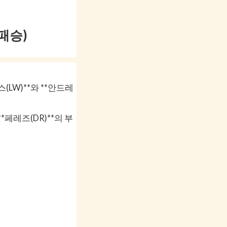
패승)
(LW)**와 **안드레
*페레즈(DR)**의 부