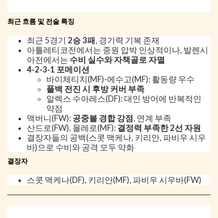
최근 흐름 및 전술 특징
최근 5경기
2승 3패
, 경기력 기복 존재
아틀레티코전에서는 중원 압박 인상적이나, 발렌시
아전에서는
수비 실수와 자책골로 자멸
4-2-3-1 포메이션
바이체티치(MF)-에수고(MF): 활동량 우수
풀백 전진 시 후방 커버 부족
알렉스 수아레스(DF): 대인 방어에 반복적인
약점
맥버니(FW):
공중볼 경합 강점
, 연계 부족
산드로(FW), 몰레로(MF):
결정력 부족한 2선 자원
결장자들의 공백(스콧 맥케나, 키리안, 파비우 시우
바)으로 수비와 공격 모두 약화
결장자
스콧 맥케나(DF), 키리안(MF), 파비우 시우바(FW)