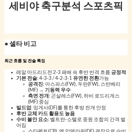
세비야 축구분석 스포츠픽
● 셀타 비고
최근 흐름 및 전술 특징
레알 마드리드전 2-3 패배 속 후반 반격 흐름
긍정적
기본 전술
: 4-3-3 / 4-2-3-1
유연한 전환
가능
공격진
: 아스파스(FW), 두란(FW), 스반베리
(MF) →
기동력 우수
측면 전개
: 곤살레스(FW), 하비 로드리게스
(MF) 중심
빌드업
: 밍게사(DF)를 통한 후방 전개 안정
후반 교체 카드 활용도 높음
수비 불안 요소
: 벨트란-소텔로 중원 조합의 간격 벌
어짐
스타펠트(CB), 엘 압델라위(DF) 결장으로 수비