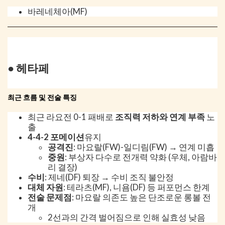
바레네체아(MF)
● 헤타페
최근 흐름 및 전술 특징
최근 라요전 0-1 패배로
조직력 저하와 연계 부족
노
출
4-4-2 포메이션
유지
공격진
: 마요랄(FW)-일디림(FW) → 연계 미흡
중원
: 부상자 다수로 전개력 약화 (우체, 아람바
리 결장)
수비
: 제네(DF) 퇴장 → 수비 조직 불안정
대체 자원
: 테라츠(MF), 니욤(DF) 등 퍼포먼스 한계
전술 문제점
: 마요랄 의존도 높은 단조로운 롱볼 전
개
2선과의 간격 벌어짐으로 인해 실효성 낮음