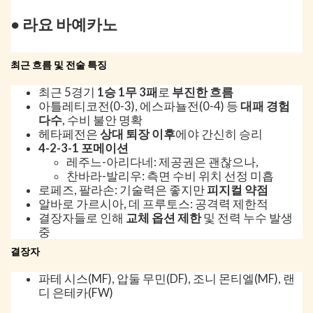
● 라요 바예카노
최근 흐름 및 전술 특징
최근 5경기
1승 1무 3패
로
부진한 흐름
아틀레티코전(0-3), 에스파뇰전(0-4) 등
대패 경험
다수
, 수비 불안 명확
헤타페전은
상대 퇴장 이후
에야 간신히 승리
4-2-3-1 포메이션
레주느-아리다네: 제공권은 괜찮으나,
찬바라-발리우: 측면 수비 위치 선정 미흡
로페즈, 팔라손: 기술력은 좋지만
피지컬 약점
알바로 가르시아, 데 프루토스: 공격력 제한적
결장자들로 인해
교체 옵션 제한
및 전력 누수 발생
중
결장자
파테 시스(MF), 압둘 무민(DF), 조니 몬티엘(MF), 랜
디 은테카(FW)