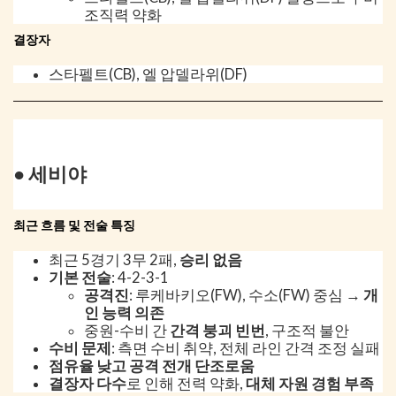
조직력 약화
결장자
스타펠트(CB), 엘 압델라위(DF)
● 세비야
최근 흐름 및 전술 특징
최근 5경기 3무 2패,
승리 없음
기본 전술
: 4-2-3-1
공격진
: 루케바키오(FW), 수소(FW) 중심 →
개
인 능력 의존
중원-수비 간
간격 붕괴 빈번
, 구조적 불안
수비 문제
: 측면 수비 취약, 전체 라인 간격 조정 실패
점유율 낮고 공격 전개 단조로움
결장자 다수
로 인해 전력 약화,
대체 자원 경험 부족