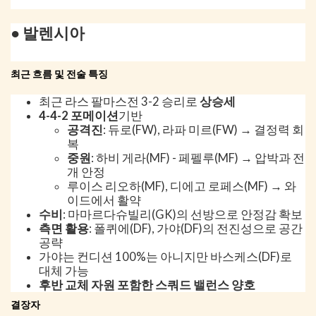
● 발렌시아
최근 흐름 및 전술 특징
최근 라스 팔마스전 3-2 승리로
상승세
4-4-2 포메이션
기반
공격진
: 듀로(FW), 라파 미르(FW) → 결정력 회
복
중원
: 하비 게라(MF) - 페펠루(MF) → 압박과 전
개 안정
루이스 리오하(MF), 디에고 로페스(MF) → 와
이드에서 활약
수비
: 마마르다슈빌리(GK)의 선방으로 안정감 확보
측면 활용
: 폴퀴에(DF), 가야(DF)의 전진성으로 공간
공략
가야는 컨디션 100%는 아니지만 바스케스(DF)로
대체 가능
후반 교체 자원 포함한 스쿼드 밸런스 양호
결장자