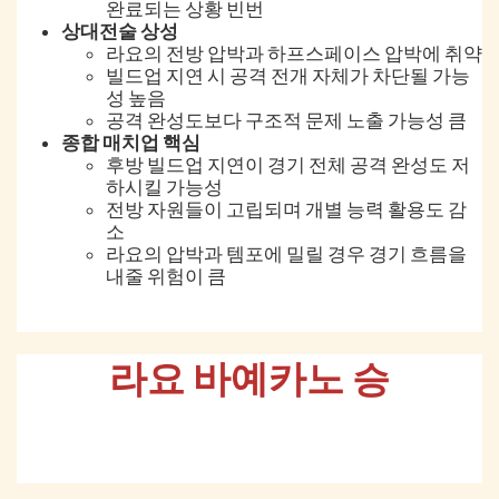
완료되는 상황 빈번
상대전술 상성
라요의 전방 압박과 하프스페이스 압박에 취약
빌드업 지연 시 공격 전개 자체가 차단될 가능
성 높음
공격 완성도보다 구조적 문제 노출 가능성 큼
종합 매치업 핵심
후방 빌드업 지연이 경기 전체 공격 완성도 저
하시킬 가능성
전방 자원들이 고립되며 개별 능력 활용도 감
소
라요의 압박과 템포에 밀릴 경우 경기 흐름을
내줄 위험이 큼
라요 바예카노 승