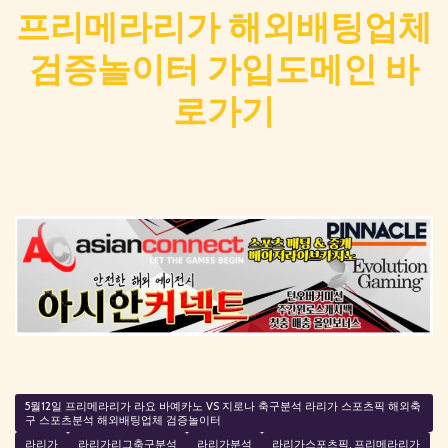
프리메라리가 해외배팅업체
검증놀이터 가입도메인 바
로가기
5월12일 프리메라리가 라요 바예카노 VS 지로나 축구분석 라리가 스포츠픽 해외축
구 스포츠분석 해외배팅업체 검증놀이터
라리가
라리가리그축구분석
라리가분석
라리가스포츠픽. 프리메라리가