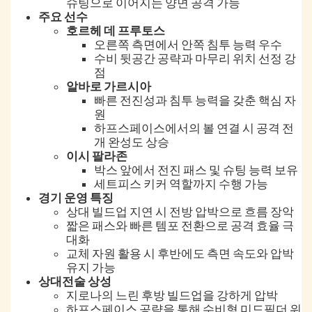
슈팅으로 이어지는 양면 공격 가능
주요 선수
호르헤 데 프루토스
오른쪽 측면에서 안쪽 침투 능력 우수
수비 뒷공간 공략과 마무리 위치 선정 강
점
알바로 가르시아
빠른 전진성과 침투 능력을 갖춘 핵심 자
원
하프스페이스에서의 볼 연결 시 공격 전
개 완성도 상승
이시 팔라존
박스 앞에서 전진 패스 및 슈팅 능력 보유
세트피스 키커 역할까지 수행 가능
경기 운영 특징
상대 빌드업 지연 시 전방 압박으로 흐름 장악
짧은 패스와 빠른 템포 전환으로 공격 효율 극
대화
교체 자원 활용 시 후반에도 측면 속도와 압박
유지 가능
상대전술 상성
지로나의 느린 후방 빌드업을 강하게 압박
하프스페이스 공략을 통해 수비형 미드필더 위