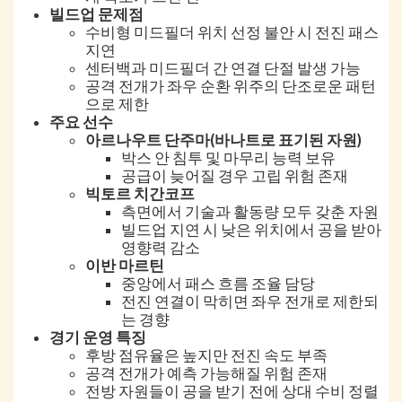
빌드업 문제점
수비형 미드필더 위치 선정 불안 시 전진 패스
지연
센터백과 미드필더 간 연결 단절 발생 가능
공격 전개가 좌우 순환 위주의 단조로운 패턴
으로 제한
주요 선수
아르나우트 단주마(바나트로 표기된 자원)
박스 안 침투 및 마무리 능력 보유
공급이 늦어질 경우 고립 위험 존재
빅토르 치간코프
측면에서 기술과 활동량 모두 갖춘 자원
빌드업 지연 시 낮은 위치에서 공을 받아
영향력 감소
이반 마르틴
중앙에서 패스 흐름 조율 담당
전진 연결이 막히면 좌우 전개로 제한되
는 경향
경기 운영 특징
후방 점유율은 높지만 전진 속도 부족
공격 전개가 예측 가능해질 위험 존재
전방 자원들이 공을 받기 전에 상대 수비 정렬