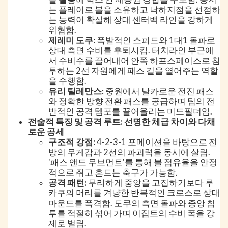
는 플레이로 볼을 소유하고 낙하지점을 선점하
는 능력이 확실해 상대 센터백 라인을 강하게
위협함.
제레미 도쿠:
폭발적인 스피드와 1대1 돌파로
상대 측면 수비를 후퇴시킴. 터치라인 부근에
서 수비수를 끌어내어 안쪽 하프스페이스로 침
투하는 2선 자원에게 패스 길을 열어주는 역할
을 수행함.
유리 틸레만스:
중원에서 날카로운 전진 패스
와 정확한 방향 전환 패스를 공급하며 팀의 전
반적인 공격 템포를 끌어올리는 미드필더임.
전술적 특징 및 공격 루트: 선명한 체급 차이와 다채
로운 공세
구조적 강점:
4-2-3-1 포메이션을 바탕으로 전
방의 무게감과 2선의 파괴력을 동시에 살림.
'패스 앤드 무브먼트'를 통해 볼 점유율을 안정
적으로 쥐고 흔드는 축구가 가능함.
공격 패턴:
무리하게 중앙을 고집하기보다 루
카쿠의 머리를 겨냥한 반복적인 크로스로 상대
마운드를 폭격함. 도쿠의 측면 돌파와 중앙 침
투를 적절히 섞어 가며 이집트의 수비 폭을 강
제로 벌림.