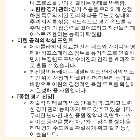
나 크로스를 받아 해결하는 형태를 반복함.
노련한 경기 관리:
경기 흐름을 유리하게 선점
하면 특유의 시간 관리와 파울 유도로 상대의
추격 의지를 꺾음. 의도적으로 경기 속도를 늦
추며 상대의 집중력을 떨어뜨리고 자신들의 페
이스로 조율하는 능력이 탁월함.
이란 공격의 핵심 포인트
에자톨라히의 정교한 전진 패스와 가이디의 영
리한 하프스페이스 침투를 유기적으로 연결하
면서 뉴질랜드 포백 수비진의 간격을 효과적으
로 흔들 수 있습니다.
최전방의 타레미는 페널티박스 안에서의 압도
적인 위치 선정과 탁월한 헤더 마무리 능력을
바탕으로 이란의 결정적인 득점 루트를 확실하
게 완성해 줄 자원입니다.
[종합 경기 전망]
전술적 디테일과 박스 안 결정력, 그리고 노련
한 경기 관리 능력까지 두루 갖추고 있습니다.
무리한 난타전 대신 중원 장악과 측면 하프스
페이스 공략을 통해 차근차근 점수를 쌓아 올
리며 경기 주도권을 확실하게 쥐고 갈 가능성
이 높습니다.