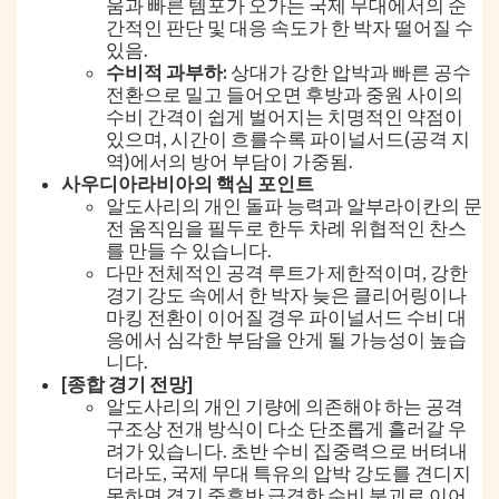
움과 빠른 템포가 오가는 국제 무대에서의 순
간적인 판단 및 대응 속도가 한 박자 떨어질 수
있음.
수비적 과부하:
상대가 강한 압박과 빠른 공수
전환으로 밀고 들어오면 후방과 중원 사이의
수비 간격이 쉽게 벌어지는 치명적인 약점이
있으며, 시간이 흐를수록 파이널서드(공격 지
역)에서의 방어 부담이 가중됨.
사우디아라비아의 핵심 포인트
알도사리의 개인 돌파 능력과 알부라이칸의 문
전 움직임을 필두로 한두 차례 위협적인 찬스
를 만들 수 있습니다.
다만 전체적인 공격 루트가 제한적이며, 강한
경기 강도 속에서 한 박자 늦은 클리어링이나
마킹 전환이 이어질 경우 파이널서드 수비 대
응에서 심각한 부담을 안게 될 가능성이 높습
니다.
[종합 경기 전망]
알도사리의 개인 기량에 의존해야 하는 공격
구조상 전개 방식이 다소 단조롭게 흘러갈 우
려가 있습니다. 초반 수비 집중력으로 버텨내
더라도, 국제 무대 특유의 압박 강도를 견디지
못하면 경기 중후반 급격한 수비 붕괴로 이어