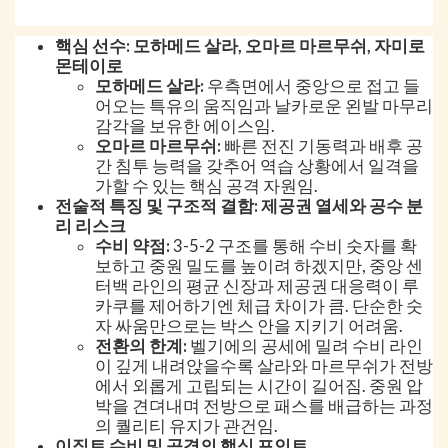
핵심 선수: 모하메드 살라, 오마르 마르무쉬, 자미로
몬테이로
모하메드 살라:
우측면에서 중앙으로 접고 들
어오는 특유의 움직임과 날카로운 왼발 마무리
감각을 보유한 에이스임.
오마르 마르무쉬:
빠른 전진 기동력과 배후 공
간 침투 능력을 갖추어 역습 상황에서 일격을
가할 수 있는 핵심 공격 자원임.
전술적 특징 및 구조적 결함: 제공권 열세와 공수 분
리 리스크
수비 약점:
3-5-2 구조를 통해 수비 숫자를 확
보하고 중원 밀도를 높이려 하겠지만, 중앙 센
터백 라인의 평균 신장과 제공권 대응력이 루
카쿠를 제어하기엔 체급 차이가 큼. 단순한 숫
자 싸움만으로는 박스 안을 지키기 어려움.
전환의 한계:
벨기에의 공세에 밀려 수비 라인
이 깊게 내려앉을수록 살라와 마르무쉬가 전방
에서 외롭게 고립되는 시간이 길어짐. 중원 압
박을 견뎌내며 전방으로 패스를 배급하는 과정
의 퀄리티 유지가 관건임.
이집트 수비 및 공격의 핵심 포인트