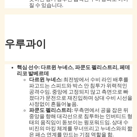
질 수 있습니다.
우루과이
핵심 선수: 다르윈 누녜스, 파쿤도 펠리스트리, 페데
리코 발베르데
다르윈 누녜스:
최전방에서 수비 라인 배후를
파고드는 스피드와 박스 안 침투가 위력적인
공격수임. 중앙에 고정되지 않고 측면으로 빠
졌다가 문전으로 재진입하며 상대 수비 시선을
사정없이 흔들어놓음.
파쿤도 펠리스트리:
우측면에서 공을 잡은 뒤
중앙을 향해 대각선으로 침투하는 인버티드 형
태의 움직임이 돋보이는 윙포워드임. 상대 수
비진의 마킹 체계를 무너뜨리고 누녜스와의 짧
은 패스 연계를 만드는 기점 역할을 함.