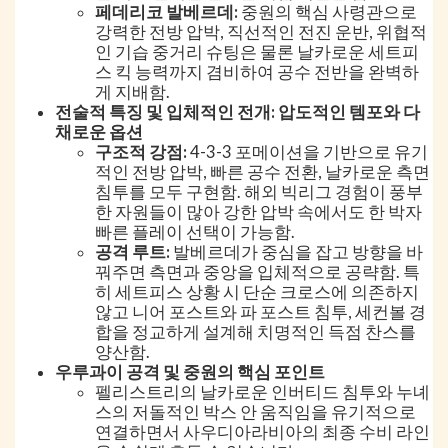
페데리코 발베르데:
중원의 핵심 사령관으로
강력한 전방 압박, 직선적인 전진 운반, 위협적
인 기습 중거리 슈팅은 물론 날카로운 세트피
스 킥 능력까지 겸비하여 공수 전반을 완벽하
게 지배함.
전술적 특징 및 입체적인 전개: 압도적인 템포와 다
채로운 옵션
구조적 강점:
4-3-3 포메이션을 기반으로 유기
적인 전방 압박, 빠른 공수 전환, 날카로운 측면
침투를 모두 구현함. 해외 빅리그 경험이 풍부
한 자원들이 많아 강한 압박 속에서도 한 박자
빠른 플레이 선택이 가능함.
공격 루트:
발베르데가 중심을 잡고 방향을 바
꿔주면 측면과 중앙을 입체적으로 공략함. 특
히 세트피스 상황 시 단순 크로스에 의존하지
않고 니어 포스트와 파 포스트 침투, 세컨볼 경
합을 정교하게 설계해 치명적인 득점 찬스를
양산함.
우루과이 공격 및 중원의 핵심 포인트
펠리스트리의 날카로운 인버티드 침투와 누녜
스의 저돌적인 박스 안 움직임을 유기적으로
연결하면서 사우디아라비아의 최종 수비 라인