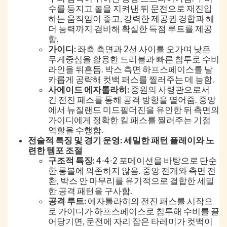
수를 등지고 볼을 지켜낸 뒤 문전으로 재진입
하는 움직임이 좋고, 강력한 제공권 경합과 헤
더 능력까지 겸비해 확실한 득점 루트를 제공
함.
가이디:
좌측 측면과 2선 사이를 오가며 낮은
무게중심을 활용한 드리블과 빠른 침투로 수비
라인을 뒤흔듬. 박스 측면 하프스페이스를 날
카롭게 공략해 컷백 패스를 찔러주는 데 능함.
사에이드 에자톨라히:
중원의 사령관으로서
긴 전진 패스를 통해 공격 방향을 열어줌. 중앙
에서 뉴질랜드 미드필더진을 유인한 뒤 측면의
가이디에게 정확한 킬 패스를 찔러주는 기점
역할을 수행함.
전술적 특징 및 경기 운영: 세밀한 패턴 플레이와 노
련한 템포 조절
구조적 특징:
4-4-2 포메이션을 바탕으로 단순
한 롱볼에 의존하지 않음. 중앙 전개와 측면 전
환, 박스 안 마무리를 유기적으로 결합한 세밀
한 공격 패턴을 구사함.
공격 루트:
에자톨라히의 전진 패스를 시작으
로 가이디가 하프스페이스로 침투해 수비를 끌
어당기면, 문전에 자리 잡은 타레미가 컷백이