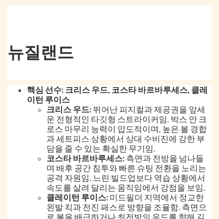
뉴질랜드
핵심 선수: 크리스 우드, 코스타 바르바루세스, 클레
이턴 루이스
크리스 우드:
뛰어난 피지컬과 제공권을 앞세
운 전형적인 타깃형 스트라이커임. 박스 안 크
로스 마무리 능력이 압도적이며, 높은 볼 경합
과 세트피스 상황에서 상대 수비진에 강한 부
담을 줄 수 있는 확실한 무기임.
코스타 바르바루세스:
측면과 전방을 넘나들
며 배후 공간 침투와 빠른 슈팅 전환을 노리는
공격 자원임. 느린 빌드업보다 역습 상황에서
속도를 살려 달리는 움직임에서 강점을 보임.
클레이턴 루이스:
미드필더 지역에서 정교한
왼발 킥과 전진 패스로 방향을 조율함. 측면으
로 볼을 배급하거나 최전방의 우드를 향해 길