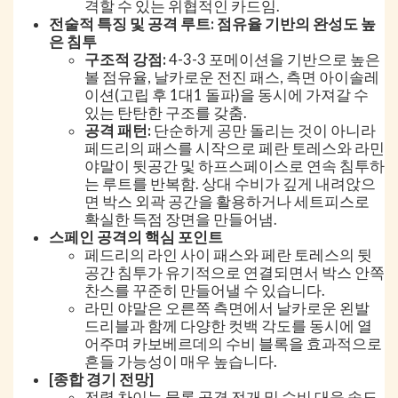
격할 수 있는 위협적인 카드임.
전술적 특징 및 공격 루트: 점유율 기반의 완성도 높
은 침투
구조적 강점:
4-3-3 포메이션을 기반으로 높은
볼 점유율, 날카로운 전진 패스, 측면 아이솔레
이션(고립 후 1대1 돌파)을 동시에 가져갈 수
있는 탄탄한 구조를 갖춤.
공격 패턴:
단순하게 공만 돌리는 것이 아니라
페드리의 패스를 시작으로 페란 토레스와 라민
야말이 뒷공간 및 하프스페이스로 연속 침투하
는 루트를 반복함. 상대 수비가 깊게 내려앉으
면 박스 외곽 공간을 활용하거나 세트피스로
확실한 득점 장면을 만들어냄.
스페인 공격의 핵심 포인트
페드리의 라인 사이 패스와 페란 토레스의 뒷
공간 침투가 유기적으로 연결되면서 박스 안쪽
찬스를 꾸준히 만들어낼 수 있습니다.
라민 야말은 오른쪽 측면에서 날카로운 왼발
드리블과 함께 다양한 컷백 각도를 동시에 열
어주며 카보베르데의 수비 블록을 효과적으로
흔들 가능성이 매우 높습니다.
[종합 경기 전망]
전력 차이는 물론 공격 전개 및 수비 대응 속도