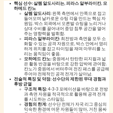
핵심 선수: 살렘 알도사리는, 피라스 알부라이칸, 모
하메드 칸노
살렘 알도사리:
왼쪽 측면에서 안쪽으로 접고
들어오며 날카로운 슈팅 각을 만드는 핵심 자
원임. 박스 외곽에서 오른발 슈팅을 노리거나
상대 수비를 끌어내어 중앙 침투 공간을 열어
주는 영향력을 발휘함.
피라스 알부라이칸:
최전방과 측면을 모두 소
화할 수 있는 공격 자원으로, 박스 안에서 영리
하게 위치를 잡고 타이밍을 재며 마무리를 노
리는 움직임이 좋음.
모하메드 칸노:
중원에서 탄탄한 피지컬과 넓
은 활동 반경을 바탕으로 강한 압박에 관여함.
칸노가 중원에서 버텨주며 전진 패스를 공급해
주어야 전체적인 공격 전개가 살아남.
전술적 특징 및 약점: 선수단의 제한된 무대 경험과
후방 균열
구조적 특징:
4-3-3 포메이션을 바탕으로 전방
과 측면 자원을 적극적으로 활용해 공격 전개
를 시도하는 스타일임.
경험의 한계:
선수단 전체가 자국 리그 중심의
익숙한 환경에 머문 자원들이 많아, 거친 몸싸