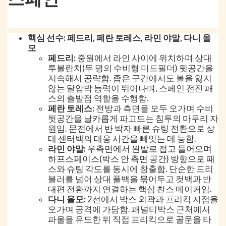
핵심 선수: 페드리, 페란 토레스, 라민 야말, 다니 올
모
페드리:
중원에서 라인 사이에 위치하며 상대
투볼란치(두 명의 수비형 미드필더) 뒷공간을
지속해서 공략함. 좁은 구간에서도 볼을 잃지
않는 탈압박 능력이 뛰어나며, 스페인 전진 패
스의 출발점 역할을 수행함.
페란 토레스:
전방과 측면을 모두 오가며 수비
뒷공간을 날카롭게 파고드는 침투의 마무리 자
원임. 문전에서 반 박자 빠른 슈팅 전환으로 상
대 센터백의 대응 시간을 빼앗는 데 능함.
라민 야말:
우측면에서 왼발로 접고 들어오며
하프스페이스(박스 안 측면 공간) 방향으로 패
스와 슈팅 각도를 동시에 창출함. 단순한 드리
블러를 넘어 상대 풀백을 묶어두고 컷백과 반
대편 전환까지 연결하는 핵심 찬스 메이커임.
다니 올모:
2선에서 박스 외곽과 프리킥 지점을
오가며 공격에 가담함. 패널티박스 근처에서
파울을 유도한 뒤 직접 프리킥으로 골문을 타