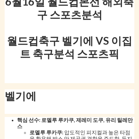
6월16일 월드컵본선 해외축
구 스포츠분석
월드컵축구 벨기에 VS 이집
트 축구분석 스포츠픽
벨기에
핵심 선수: 로멜루 루카쿠, 제레미 도쿠, 유리 틸레만
스
로멜루 루카쿠:
압도적인 피지컬과 높은 타점
을 활용해 박스 안 제공권 경합을 주도함. 등지