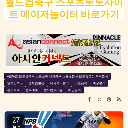
월드컵축구 스포츠토토사이
트 메이저놀이터 바로가기
6월16일 월드컵축구 스포츠픽 해외축구 스포츠분석 월드컵본선 축구분석
월드컵축구
월드컵본선
해외축구분석
스포츠픽
축구분석
경기예측
승부예측
월드컵프리뷰
배당분석
27
Aug