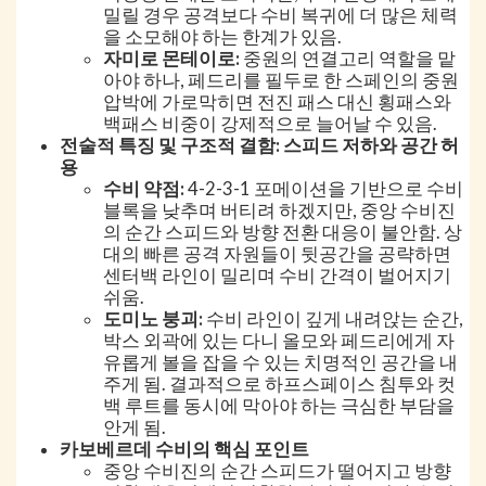
밀릴 경우 공격보다 수비 복귀에 더 많은 체력
을 소모해야 하는 한계가 있음.
자미로 몬테이로:
중원의 연결고리 역할을 맡
아야 하나, 페드리를 필두로 한 스페인의 중원
압박에 가로막히면 전진 패스 대신 횡패스와
백패스 비중이 강제적으로 늘어날 수 있음.
전술적 특징 및 구조적 결함: 스피드 저하와 공간 허
용
수비 약점:
4-2-3-1 포메이션을 기반으로 수비
블록을 낮추며 버티려 하겠지만, 중앙 수비진
의 순간 스피드와 방향 전환 대응이 불안함. 상
대의 빠른 공격 자원들이 뒷공간을 공략하면
센터백 라인이 밀리며 수비 간격이 벌어지기
쉬움.
도미노 붕괴:
수비 라인이 깊게 내려앉는 순간,
박스 외곽에 있는 다니 올모와 페드리에게 자
유롭게 볼을 잡을 수 있는 치명적인 공간을 내
주게 됨. 결과적으로 하프스페이스 침투와 컷
백 루트를 동시에 막아야 하는 극심한 부담을
안게 됨.
카보베르데 수비의 핵심 포인트
중앙 수비진의 순간 스피드가 떨어지고 방향