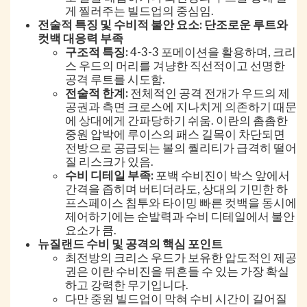
게 찔러주는 빌드업의 중심임.
전술적 특징 및 수비적 불안 요소: 단조로운 루트와
컷백 대응력 부족
구조적 특징:
4-3-3 포메이션을 활용하며, 크리
스 우드의 머리를 겨냥한 직선적이고 선명한
공격 루트를 시도함.
전술적 한계:
전체적인 공격 전개가 우드의 제
공권과 측면 크로스에 지나치게 의존하기 때문
에 상대에게 간파당하기 쉬움. 이란의 촘촘한
중원 압박에 루이스의 패스 길목이 차단되면
전방으로 공급되는 볼의 퀄리티가 급격히 떨어
질 리스크가 있음.
수비 디테일 부족:
포백 수비진이 박스 앞에서
간격을 좁히며 버티더라도, 상대의 기민한 하
프스페이스 침투와 타이밍 빠른 컷백을 동시에
제어하기에는 순발력과 수비 디테일에서 불안
요소가 큼.
뉴질랜드 수비 및 공격의 핵심 포인트
최전방의 크리스 우드가 보유한 압도적인 제공
권은 이란 수비진을 뒤흔들 수 있는 가장 확실
하고 강력한 무기입니다.
다만 중원 빌드업이 막혀 수비 시간이 길어질