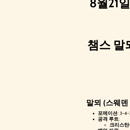
8월21
챔스 말
말뫼 (스웨덴 
포메이션
: 3-4-
공격 루트
:
크리스탄