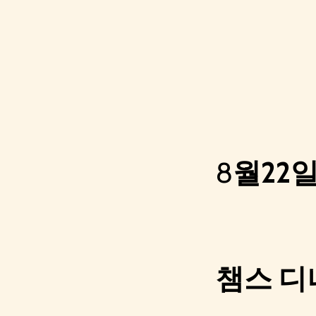
8
월22
챔스 디