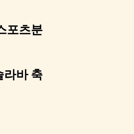
 스포츠분
슬라바 축