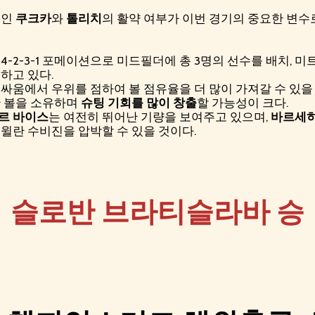
원
인
쿠크카
와
톨리치
의 활약 여부가 이번 경기의 중요한 변수
4-2-3-1 포메이션으로 미드필더에 총 3명의 선수를 배치, 
점하고 있다.
싸움에서 우위를 점하여 볼 점유율을 더 많이 가져갈 수 있을
간 볼을 소유하며
슈팅 기회를 많이 창출
할 가능성이 크다.
르 바이스
는 여전히 뛰어난 기량을 보여주고 있으며,
바르세
윌란 수비진을 압박할 수 있을 것이다.
슬로반 브라티슬라바 승