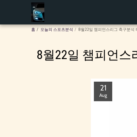
홈
오늘의 스포츠분석
8월22일 챔피언스리그 축구분석
8월22일 챔피언
21
Aug