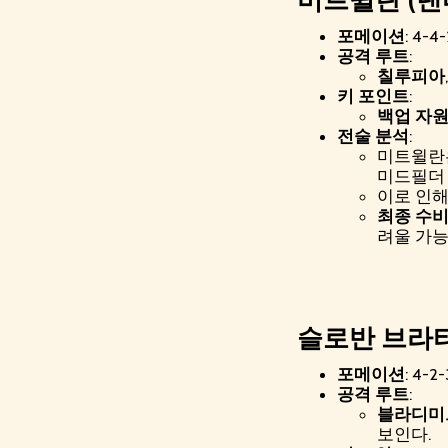
포메이션
: 4-4-
공격 루트
:
칠루피아
키 포인트
:
백업 자
전술 분석
:
미트윌란은
미드필더
이로 인해
최종 수
려울 가능
슬로반 브라티
포메이션
: 4-2-
공격 루트
:
블라디미
보인다.