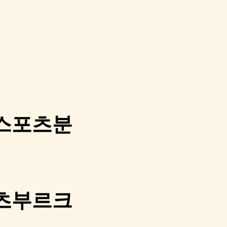
 스포츠분
잘츠부르크