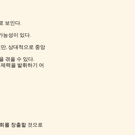
로 보인다.
가능성이 있다.
지만, 상대적으로 중앙
 겪을 수 있다.
통제력을 발휘하기 어
기회를 창출할 것으로