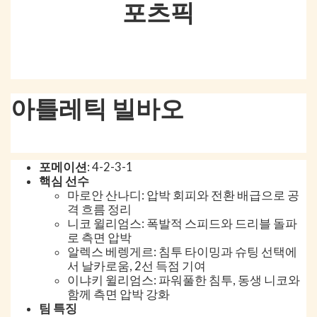
포츠픽
아틀레틱 빌바오
포메이션
: 4-2-3-1
핵심 선수
마로안 산나디: 압박 회피와 전환 배급으로 공
격 흐름 정리
니코 윌리엄스: 폭발적 스피드와 드리블 돌파
로 측면 압박
알렉스 베렝게르: 침투 타이밍과 슈팅 선택에
서 날카로움, 2선 득점 기여
이냐키 윌리엄스: 파워풀한 침투, 동생 니코와
함께 측면 압박 강화
팀 특징