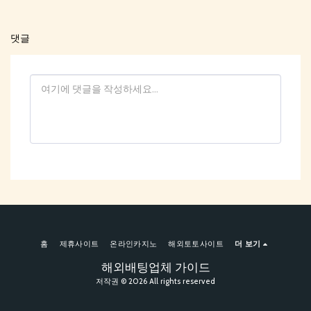
댓글
홈
제휴사이트
온라인카지노
해외토토사이트
더 보기
해외배팅업체 가이드
저작권 © 2026 All rights reserved