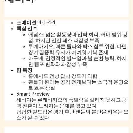
포메이션
: 4-1-4-1
핵심 선수
애덤스: 넓은 활동량과 압박 회피, 커버 범위 강
점. 하지만 전진 패스 과감성 부족
루케바키오: 빠른 돌파와 박스 침투 위협. 다만
경기 집중력 유지가 어려워 기복 존재
아구메: 안정적인 빌드업과 볼 순환 능력. 하지
만 템포 변화와 과감성 부족
팀 특징
홈에서도 전방 압박 강도가 약함
팬들이 원하는 공격 전개보다는 소극적 운영으
로 흐름 상실
Smart Preview
세비야는 루케바키오의 폭발력을 살리지 못하고 공
격 전환이 느려지는 문제를 겪고 있다.
답답한 빌드업은 경기 후반 팬들의 불만을 키우는 요
소가 될 수 있다.