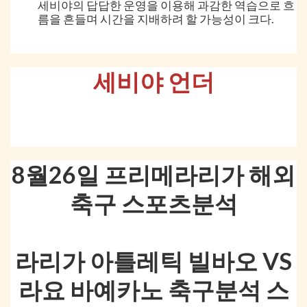
세비야의 답답한 운영을 이용해 과감한 역습으로 흐
름을 흔들며 시간을 지배하려 할 가능성이 크다.
세비야 언더
8월26일 프리메라리가 해외
축구 스포츠분석
라리가 아틀레틱 빌바오 VS
라요 바예카노 축구분석 스