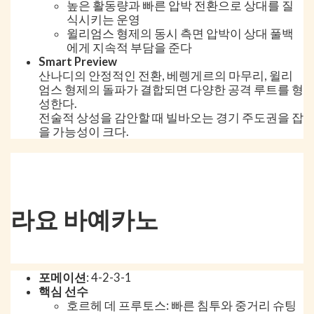
높은 활동량과 빠른 압박 전환으로 상대를 질
식시키는 운영
윌리엄스 형제의 동시 측면 압박이 상대 풀백
에게 지속적 부담을 준다
Smart Preview
산나디의 안정적인 전환, 베렝게르의 마무리, 윌리
엄스 형제의 돌파가 결합되면 다양한 공격 루트를 형
성한다.
전술적 상성을 감안할 때 빌바오는 경기 주도권을 잡
을 가능성이 크다.
라요 바예카노
포메이션
: 4-2-3-1
핵심 선수
호르헤 데 프루토스: 빠른 침투와 중거리 슈팅