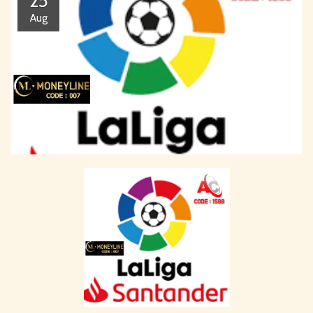
25
Aug