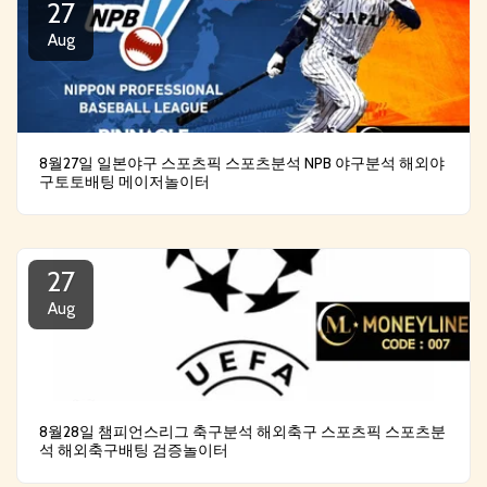
27
Aug
8월27일 일본야구 스포츠픽 스포츠분석 NPB 야구분석 해외야
구토토배팅 메이저놀이터
27
Aug
8월28일 챔피언스리그 축구분석 해외축구 스포츠픽 스포츠분
석 해외축구배팅 검증놀이터