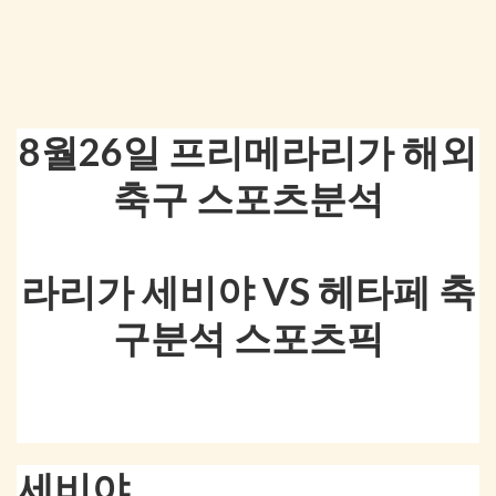
8월26일 프리메라리가 해외
축구 스포츠분석
라리가 세비야 VS 헤타페 축
구분석 스포츠픽
세비야