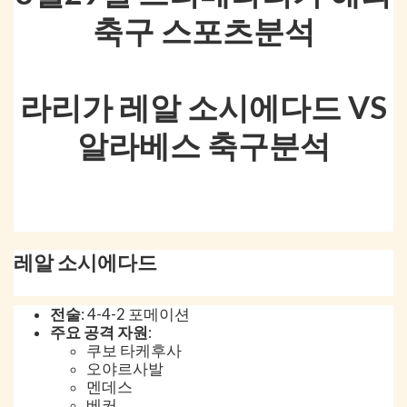
축구 스포츠분석
라리가 레알 소시에다드 VS
알라베스 축구분석
레알 소시에다드
전술
: 4-4-2 포메이션
주요 공격 자원
:
쿠보 타케후사
오야르사발
멘데스
베커