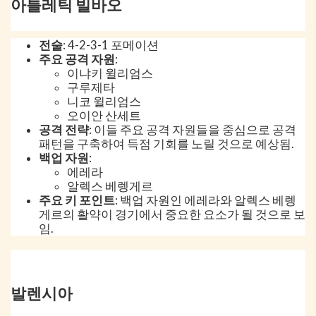
아틀레틱 빌바오
전술
: 4-2-3-1 포메이션
주요 공격 자원
:
이냐키 윌리엄스
구루제타
니코 윌리엄스
오이안 산세트
공격 전략
: 이들 주요 공격 자원들을 중심으로 공격
패턴을 구축하여 득점 기회를 노릴 것으로 예상됨.
백업 자원
:
에레라
알렉스 베렝게르
주요 키 포인트
: 백업 자원인 에레라와 알렉스 베렝
게르의 활약이 경기에서 중요한 요소가 될 것으로 보
임.
발렌시아