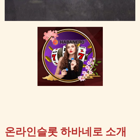
온라인슬롯 하바네로 소개