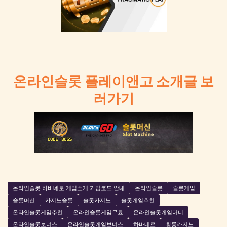
온라인슬롯 플레이앤고 소개글 보
러가기
온라인슬롯 하바네로 게임소개 가입코드 안내
온라인슬롯
슬롯게임
슬롯머신
카지노슬롯
슬롯카지노
슬롯게임추천
온라인슬롯게임추천
온라인슬롯게임무료
온라인슬롯게임머니
온라인슬롯보너스
온라인슬롯게임보너스
하바네로
황룡카지노