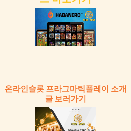
온라인슬롯 프라그마틱플레이 소개
글 보러가기