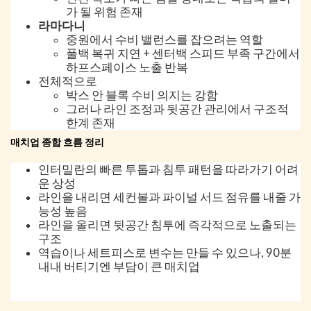
가 될 위험 존재
라마다니
중원에서 수비 밸런스를 잡으려는 역할
풀백 복귀 지연 + 센터백 스피드 부족 구간에서
하프스페이스 노출 반복
전체적으로
박스 안 블록 수비 의지는 강함
그러나 라인 조정과 뒷공간 관리에서 구조적
한계 존재
매치업 종합 흐름 정리
인터밀란의 빠른 투톱과 침투 패턴을 따라가기 어려
운 상성
라인을 내리면 세컨볼과 파이널 서드 점유를 내줄 가
능성 높음
라인을 올리면 뒷공간 침투에 즉각적으로 노출되는
구조
역습이나 세트피스로 변수는 만들 수 있으나, 90분
내내 버티기엔 부담이 큰 매치업