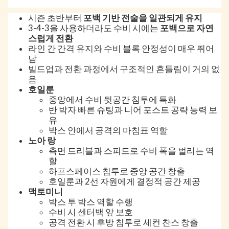
시즌 초반부터
포백 기반 전술을 일관되게 유지
3-4-3을 사용하더라도 수비 시에는
포백으로 자연
스럽게 전환
라인 간 간격 유지와 수비 블록 안정성이 매우 뛰어
남
빌드업과 전환 과정에서 구조적인 흔들림이 거의 없
음
호일룬
중앙에서 수비 뒷공간 침투에 특화
반 박자 빠른 슈팅과 니어 포스트 공략 능력 보
유
박스 안에서 공격의 마침표 역할
노아 랑
측면 드리블과 스피드로 수비 폭을 벌리는 역
할
하프스페이스 침투로 중앙 공간 창출
호일룬과 2선 자원에게 결정적 공간 제공
맥토미니
박스 투 박스 역할 수행
수비 시 센터백 앞 보호
공격 전환 시 후방 침투로 세컨 찬스 창출