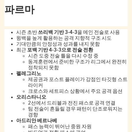
파르마
시즌 초반
쓰리백 기반 3-4-3
을 메인 전술로 사용
윙백을 높게 활용하는 공격 지향적 구조 시도
기대만큼의 안정성과 성과를 내지 못함
최근
포백 기반 4-3-3으로 전술 전환
시즌 도중 전술 틀을 다시 수정 중
동계훈련에서 준비한 구조가 리그에서 완전히
정착되지 못함
펠레그리노
제공권과 포스트 플레이가 강점인 타깃형 스트
라이커
크로스와 세트피스 상황에서 주요 공격 옵션
오리스타니오
2선에서 드리블과 전진 패스로 공격 연결
팀 전술이 흔들릴 경우 패턴이 단조로워지는
경향
아드리안 베르나베
패스 능력이 뛰어난 중원 자원