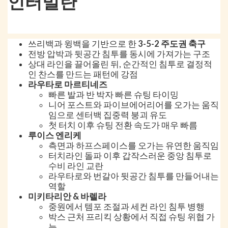
인터밀란
쓰리백과 윙백을 기반으로 한
3-5-2 주도권 축구
전방 압박과 뒷공간 침투를 동시에 가져가는 구조
상대 라인을 끌어올린 뒤, 순간적인 침투로 결정적
인 찬스를 만드는 패턴에 강점
라우타로 마르티네즈
빠른 발과 반 박자 빠른 슈팅 타이밍
니어 포스트와 파이브에어리어를 오가는 움직
임으로 센터백 집중력 붕괴 유도
첫 터치 이후 슈팅 전환 속도가 매우 빠름
루이스 엔리케
측면과 하프스페이스를 오가는 유연한 움직임
터치라인 돌파 이후 갑작스러운 중앙 침투로
수비 라인 교란
라우타로와 번갈아 뒷공간 침투를 만들어내는
역할
미키타리안 & 바렐라
중원에서 템포 조절과 세컨 라인 침투 병행
박스 근처 프리킥 상황에서 직접 슈팅 위협 가
능