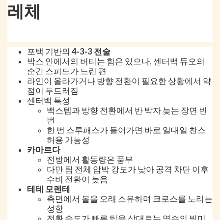
레체
포백 기반의
4-3-3 전술
박스 안에서의 버티는 힘은 있으나, 센터백 듀오의
순간 스피드가 느린 편
라인이 올라가거나 방향 전환이 필요한 상황에서 약
점이 두드러짐
센터백 특성
백스텝과 방향 전환에서 반 박자 늦는 장면 빈
번
한 번 스루패스가 들어가면 바로 일대일 찬스
허용 가능성
카마르다
전방에서 활동량은 풍부
다만 팀 전체 압박 강도가 낮아 공격 차단 이후
수비 전환이 늦음
테테 모렌테
측면에서 볼을 오래 소유하며 크로스를 노리는
성향
전환 속도가 빠른 팀을 상대로는 역습의 빌미