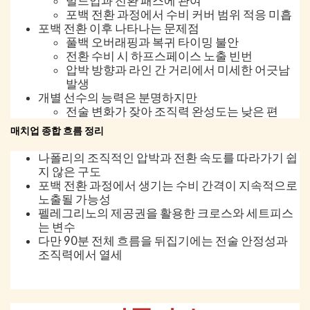
빌드업과 전환 패스에 관여
포백 전환 과정에서 수비 커버 범위 적응 미흡
포백 전환 이후 나타나는 문제점
풀백 오버래핑과 복귀 타이밍 불안
전환 수비 시 하프스페이스 노출 빈번
압박 방향과 라인 간 거리에서 미세한 어긋남
발생
개별 선수의 능력은 분명하지만
전술 변화가 잦아 조직력 완성도는 낮은 편
매치업 종합 흐름 정리
나폴리의 조직적인 압박과 전환 속도를 따라가기 쉽
지 않은 구도
포백 전환 과정에서 생기는 수비 간격이 지속적으로
노출될 가능성
펠레그리노의 제공권을 활용한 크로스와 세트피스
는 변수
다만 90분 전체 흐름을 뒤집기에는 전술 안정성과
조직력에서 열세