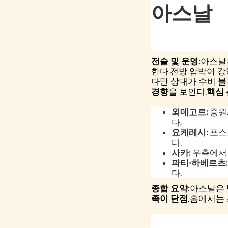
아스날
전술 및 운영:
아스날
한다.전방 압박이 강
다만 상대가 수비 블
경향
을 보인다.
핵심 
외데고르:
중원
다.
요케레시:
포스
다.
사카:
우측에서 
파티·하베르츠:
다.
종합 요약:
아스날은 
족이 단점.
홈에서는 