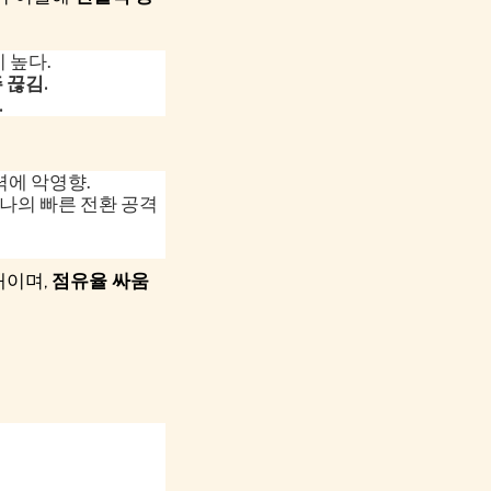
 높다.
 끊김.
.
력에 악영향.
나의 빠른 전환 공격
태이며,
점유율 싸움