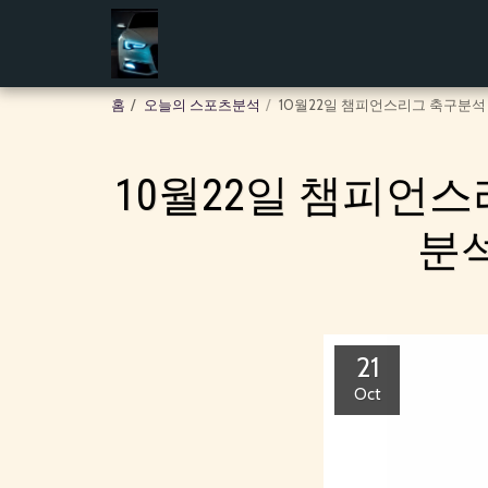
홈
오늘의 스포츠분석
10월22일 챔피언스리그 축구분
10월22일 챔피언
분
21
Oct