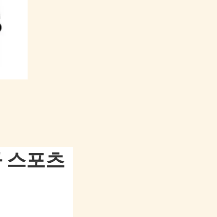
구 스포츠