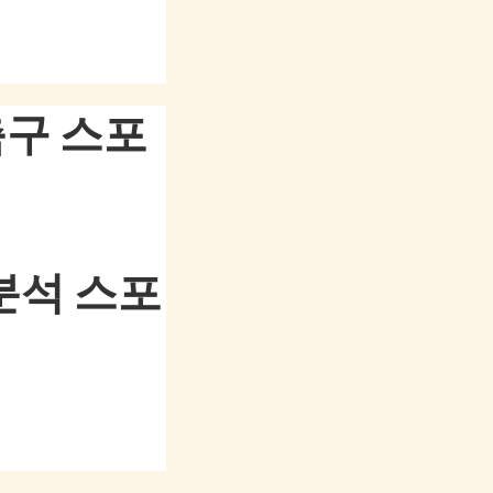
축구 스포
분석 스포