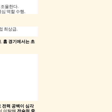
 조율한다.
심 역할 수행.
럽 최상급.
,
홈 경기에서는 초
 전력 공백이 심각
등이 이탈해
전술적 중