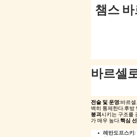
챔스 바
바르셀
전술 및 운영:
바르셀
벽히 통제한다.후방 
붕괴
시키는 구조를 
가 매우 높다.
핵심 선
레반도프스키: