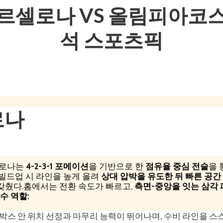
르셀로나 VS 올림피아코
석 스포츠픽
로나
로나는
4-2-3-1 포메이션
을 기반으로 한
점유율 중심 전술
을 
빌드업 시 라인을 높게 올려
상대 압박을 유도한 뒤 빠른 공간
갖췄다.홈에서는 전환 속도가 빠르고,
측면-중앙을 잇는 삼각 
수 역할:
박스 안 위치 선정과 마무리 능력이 뛰어나며, 수비 라인을 스