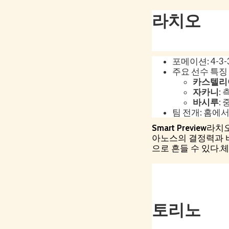
라치오
포메이션: 4-3
주요 선수 특징
카스텔리
자카니
:
바시루
:
팀 전개: 홈에서
Smart Preview
라치오
아노스의 결정력과 
으로 흔들 수 있다.
토리노