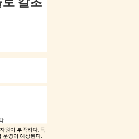
올로 칼초
각
자원이 부족하다. 득
 운영이 예상된다.