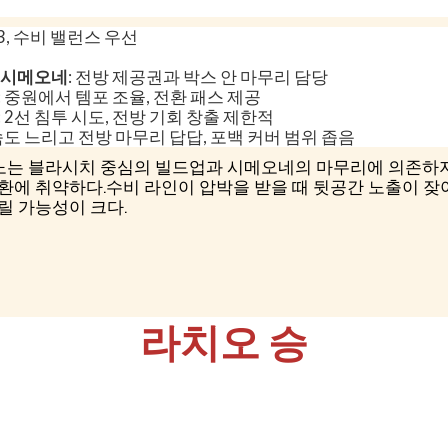
-3, 수비 밸런스 우선
 시메오네
: 전방 제공권과 박스 안 마무리 담당
: 중원에서 템포 조율, 전환 패스 제공
: 2선 침투 시도, 전방 기회 창출 제한적
속도 느리고 전방 마무리 답답, 포백 커버 범위 좁음
는 블라시치 중심의 빌드업과 시메오네의 마무리에 의존하지
환에 취약하다.수비 라인이 압박을 받을 때 뒷공간 노출이 잦아
릴 가능성이 크다.
라치오 승