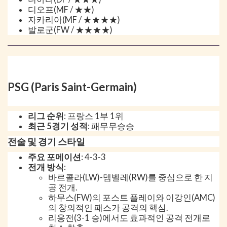
디오프(MF / ★★)
자카리아(MF / ★★★★)
발로군(FW / ★★★★)
PSG (Paris Saint-Germain)
리그 순위
: 프랑스 1부 1위
최근 5경기 성적
: 패무무승승
전술 및 경기 스타일
주요 포메이션
: 4-3-3
전개 방식
:
바르콜라(LW)-뎀벨레(RW)를 중심으로 한 지
공 전개.
하무스(FW)의 포스트 플레이와 이강인(AMC)
의 창의적인 패스가 공격의 핵심.
리옹전(3-1 승)에서도 효과적인 공격 전개로