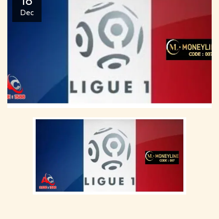
18
Dec