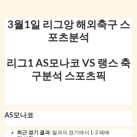
3월1일 리그앙 해외축구 스
포츠분석
리그1 AS모나코 VS 랭스 축
구분석 스포츠픽
AS모나코
최근 경기 결과
: 릴과의 경기에서 1-2 패배