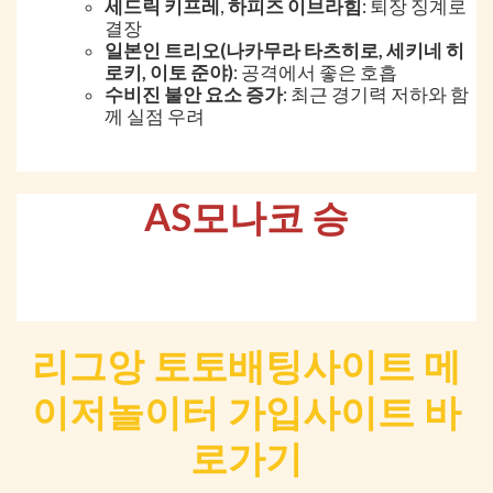
세드릭 키프레
,
하피즈 이브라힘
: 퇴장 징계로
결장
일본인 트리오(나카무라 타츠히로, 세키네 히
로키, 이토 준야)
: 공격에서 좋은 호흡
수비진 불안 요소 증가
: 최근 경기력 저하와 함
께 실점 우려
AS모나코 승
리그앙 토토배팅사이트 메
이저놀이터 가입사이트 바
로가기