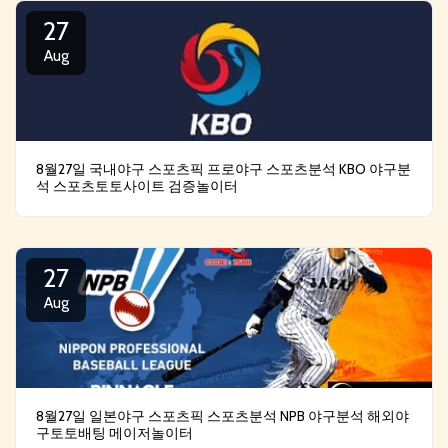
27
Aug
8월27일 국내야구 스포츠픽 프로야구 스포츠분석 KBO 야구분
석 스포츠토토사이트 검증놀이터
27
Aug
8월27일 일본야구 스포츠픽 스포츠분석 NPB 야구분석 해외야
구토토배팅 메이저놀이터