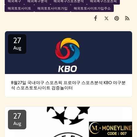
해외축구
해외축구분석
해외축구스포츠분석
해외축구스포츠픽
해외토토사이트
해외토토사이트가입
해외토토사이트가입주소
27
Aug
8월27일 국내야구 스포츠픽 프로야구 스포츠분석 KBO 야구분
석 스포츠토토사이트 검증놀이터
27
Aug