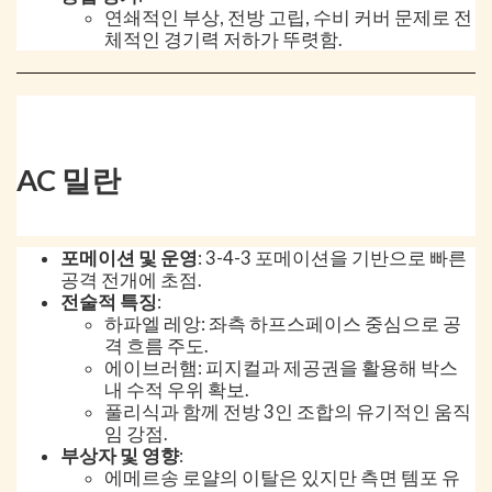
연쇄적인 부상, 전방 고립, 수비 커버 문제로 전
체적인 경기력 저하가 뚜렷함.
AC 밀란
포메이션 및 운영
: 3-4-3 포메이션을 기반으로 빠른
공격 전개에 초점.
전술적 특징
:
하파엘 레앙: 좌측 하프스페이스 중심으로 공
격 흐름 주도.
에이브러햄: 피지컬과 제공권을 활용해 박스
내 수적 우위 확보.
풀리식과 함께 전방 3인 조합의 유기적인 움직
임 강점.
부상자 및 영향
:
에메르송 로얄의 이탈은 있지만 측면 템포 유