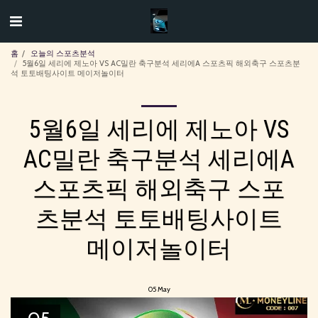
홈
오늘의 스포츠분석
5월6일 세리에 제노아 VS AC밀란 축구분석 세리에A 스포츠픽 해외축구 스포츠분
석 토토배팅사이트 메이저놀이터
5월6일 세리에 제노아 VS
AC밀란 축구분석 세리에A
스포츠픽 해외축구 스포
츠분석 토토배팅사이트
메이저놀이터
05
May