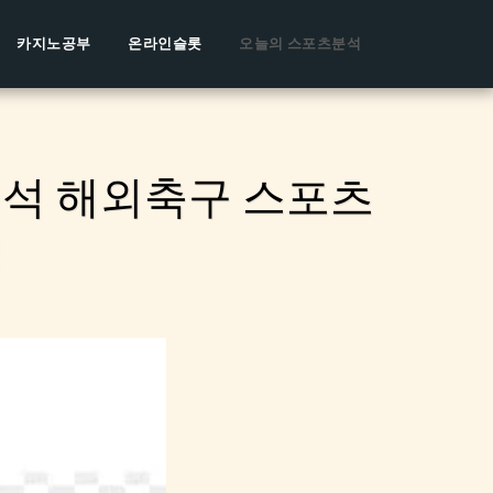
카지노공부
온라인슬롯
오늘의 스포츠분석
분석 해외축구 스포츠
석