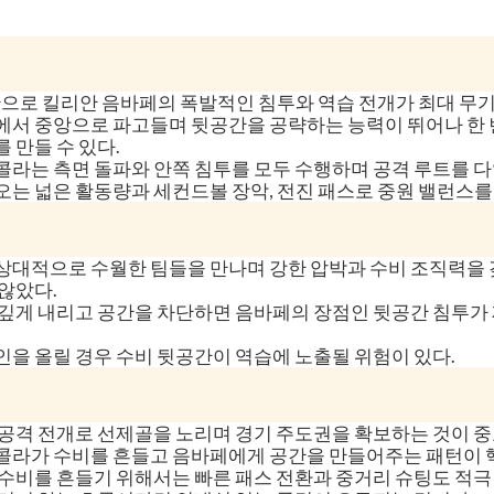
 기반으로 킬리안 음바페의 폭발적인 침투와 역습 전개가 최대 무기
에서 중앙으로 파고들며 뒷공간을 공략하는 능력이 뛰어나 한 
 만들 수 있다.
라는 측면 돌파와 안쪽 침투를 모두 수행하며 공격 루트를 
는 넓은 활동량과 세컨드볼 장악, 전진 패스로 중원 밸런스를
대적으로 수월한 팀들을 만나며 강한 압박과 수비 조직력을 
않았다.
깊게 내리고 공간을 차단하면 음바페의 장점인 뒷공간 침투가
을 올릴 경우 수비 뒷공간이 역습에 노출될 위험이 있다.
공격 전개로 선제골을 노리며 경기 주도권을 확보하는 것이 중
콜라가 수비를 흔들고 음바페에게 공간을 만들어주는 패턴이 핵
수비를 흔들기 위해서는 빠른 패스 전환과 중거리 슈팅도 적극