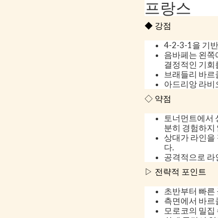
프랑스
◆ 강점
4-2-3-1을
음바페는 왼쪽
결정적인 기회를
브래들리 바르콜
아드리앙 라비오
◇ 약점
토너먼트에서 상
분히 경험하지 
상대가 라인을 
다.
공격적으로 라인
▷ 전략적 포인트
초반부터 빠른 
측면에서 바르
모로코의 밀집 