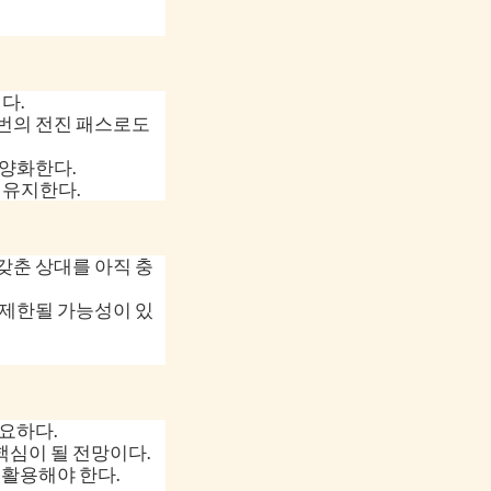
다.
번의 전진 패스로도
다양화한다.
 유지한다.
갖춘 상대를 아직 충
 제한될 가능성이 있
요하다.
심이 될 전망이다.
 활용해야 한다.