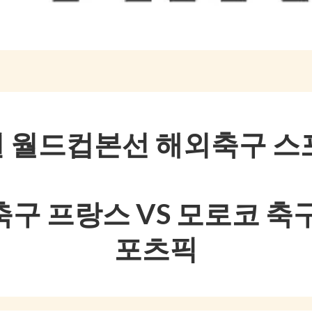
일 월드컵본선 해외축구 
구 프랑스 VS 모로코 축
포츠픽