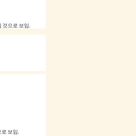
 것으로 보임.
로 보임.