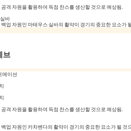
들 공격 자원을 활용하여 득점 찬스를 생산할 것으로 예상됨.
 실바
: 백업 자원인 마테우스 실바의 활약이 경기의 중요한 요소가 될
레브
-2 포메이션
:
치
치
들 공격 자원을 활용하여 득점 찬스를 생산할 것으로 예상됨.
: 백업 자원인 카차벤다의 활약이 경기의 중요한 요소가 될 것으