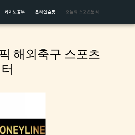
카지노공부
온라인슬롯
오늘의 스포츠분석
츠픽 해외축구 스포츠
이터