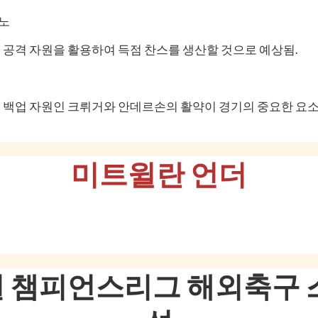
노
들 공격 자원을 활용하여 득점 찬스를 생산할 것으로 예상됨.
: 백업 자원인 크뤼거와 안데르손의 활약이 경기의 중요한 요소
미트윌란 언더
일 챔피언스리그 해외축구