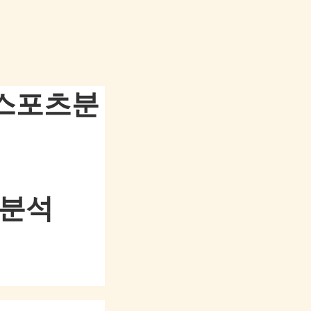
 스포츠분
구분석