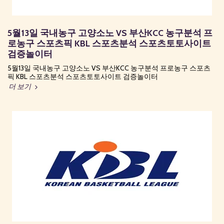
5월13일 국내농구 고양소노 VS 부산KCC 농구분석 프
로농구 스포츠픽 KBL 스포츠분석 스포츠토토사이트
검증놀이터
5월13일 국내농구 고양소노 VS 부산KCC 농구분석 프로농구 스포츠
픽 KBL 스포츠분석 스포츠토토사이트 검증놀이터
더 보기