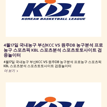
4월17일 국내농구 부산KCC VS 원주DB 농구분석 프로
농구 스포츠픽 KBL 스포츠분석 스포츠토토사이트 검
증놀이터
4월17일 국내농구 부산KCC VS 원주DB 농구분석 프로농구 스포츠픽
KBL 스포츠분석 스포츠토토사이트 검증놀이터
더 보기