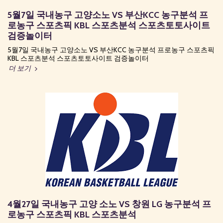
5월7일 국내농구 고양소노 VS 부산KCC 농구분석 프
로농구 스포츠픽 KBL 스포츠분석 스포츠토토사이트
검증놀이터
5월7일 국내농구 고양소노 VS 부산KCC 농구분석 프로농구 스포츠픽
KBL 스포츠분석 스포츠토토사이트 검증놀이터
더 보기
4월27일 국내농구 고양 소노 VS 창원 LG 농구분석 프
로농구 스포츠픽 KBL 스포츠분석