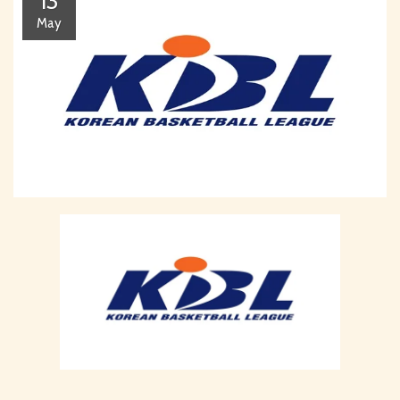
13
May