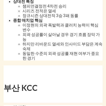
상대전 특징
챔피언결정전 4차전 승리
시리즈 전적은 열세
정규시즌 상대전적 3승 3패 동률
종합 매치업 핵심
이정현의 외곽 폭발력과 클러치 능력이 핵심
변수
외곽 성공률이 살아날 경우 경기 흐름 장악 가
능
하지만 리바운드 열세와 인사이드 부담은 계속
숙제
동일한 수준의 외곽 성공률 재현 여부가 중요
한 경기
부산 KCC