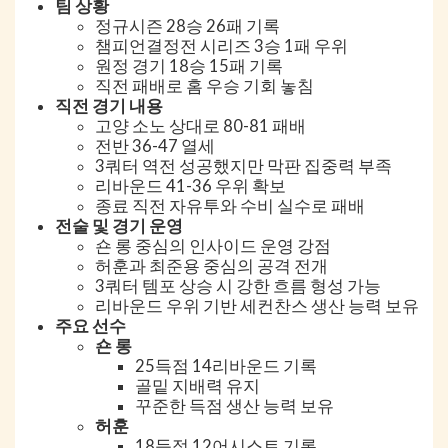
팀 상황
정규시즌 28승 26패 기록
챔피언결정전 시리즈 3승 1패 우위
원정 경기 18승 15패 기록
직전 패배로 홈 우승 기회 놓침
직전 경기 내용
고양 소노 상대로 80-81 패배
전반 36-47 열세
3쿼터 역전 성공했지만 막판 집중력 부족
리바운드 41-36 우위 확보
종료 직전 자유투와 수비 실수로 패배
전술 및 경기 운영
숀 롱 중심의 인사이드 운영 강점
허훈과 최준용 중심의 공격 전개
3쿼터 템포 상승 시 강한 흐름 형성 가능
리바운드 우위 기반 세컨찬스 생산 능력 보유
주요 선수
숀 롱
25득점 14리바운드 기록
골밑 지배력 유지
꾸준한 득점 생산 능력 보유
허훈
18득점 12어시스트 기록