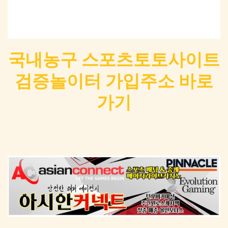
국내농구 스포츠토토사이트
검증놀이터 가입주소 바로
가기