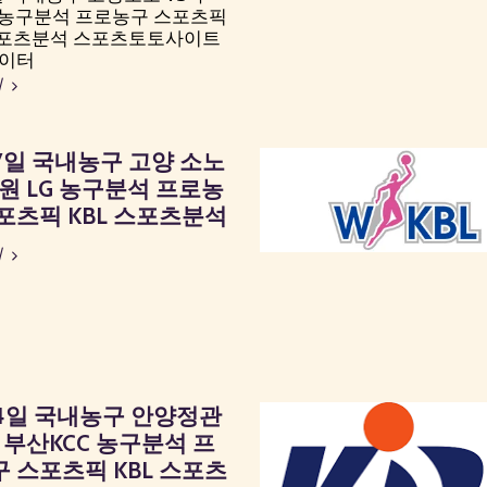
C 농구분석 프로농구 스포츠픽
 스포츠분석 스포츠토토사이트
이터
기
7일 국내농구 고양 소노
창원 LG 농구분석 프로농
포츠픽 KBL 스포츠분석
기
4일 국내농구 안양정관
S 부산KCC 농구분석 프
 스포츠픽 KBL 스포츠