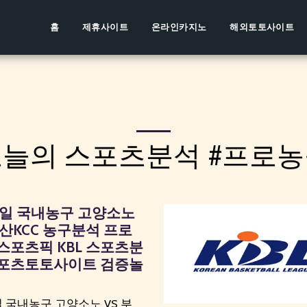
홈
제휴사이트
온라인카지노
해외토토사이트
늘의 스포츠분석 #프로
3일 국내농구 고양소노
부산KCC 농구분석 프로
스포츠픽 KBL 스포츠분
스포츠토토사이트 검증놀
일 국내농구 고양소노 VS 부