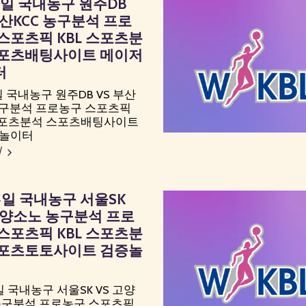
5일 국내농구 원주DB
부산KCC 농구분석 프로
스포츠픽 KBL 스포츠분
스포츠배팅사이트 메이저
터
일 국내농구 원주DB VS 부산
 농구분석 프로농구 스포츠픽
 스포츠분석 스포츠배팅사이트
놀이터
기
4일 국내농구 서울SK
고양소노 농구분석 프로
스포츠픽 KBL 스포츠분
스포츠토토사이트 검증놀
일 국내농구 서울SK VS 고양
농구분석 프로농구 스포츠픽