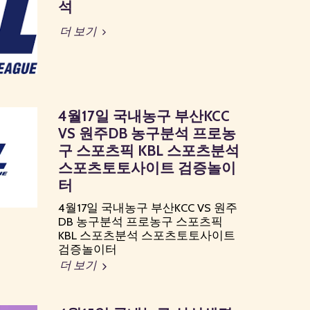
석
더 보기
4월17일 국내농구 부산KCC
VS 원주DB 농구분석 프로농
구 스포츠픽 KBL 스포츠분석
스포츠토토사이트 검증놀이
터
4월17일 국내농구 부산KCC VS 원주
DB 농구분석 프로농구 스포츠픽
KBL 스포츠분석 스포츠토토사이트
검증놀이터
더 보기