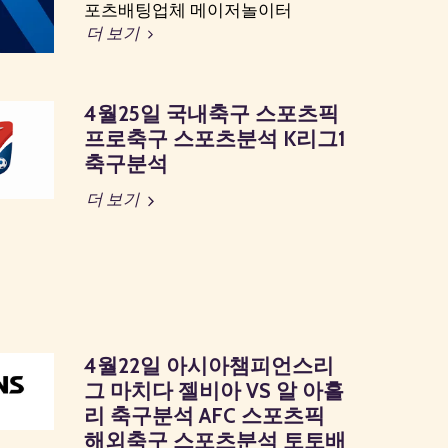
포츠배팅업체 메이저놀이터
더 보기
4월25일 국내축구 스포츠픽
프로축구 스포츠분석 K리그1
축구분석
더 보기
4월22일 아시아챔피언스리
그 마치다 젤비아 VS 알 아흘
리 축구분석 AFC 스포츠픽
해외축구 스포츠분석 토토배