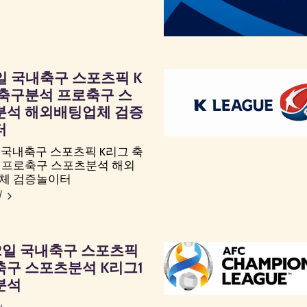
일 국내축구 스포츠픽 K
축구분석 프로축구 스
분석 해외배팅업체 검증
터
 국내축구 스포츠픽 K리그 축
 프로축구 스포츠분석 해외
체 검증놀이터
기
2일 국내축구 스포츠픽
구 스포츠분석 K리그1
분석