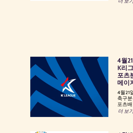
더 보
4월2
K리그
포츠
메이
4월21
축구분
포츠배
더 보