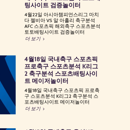
팅사이트 검증놀이터
4월22일 아시아챔피언스리그 마치
다 젤비아 VS 알 아흘리 축구분석
AFC 스포츠픽 해외축구 스포츠분석
토토배팅사이트 검증놀이터
더 보기
4월18일 국내축구 스포츠픽
프로축구 스포츠분석 K리그
2 축구분석 스포츠배팅사이
트 메이저놀이터
4월18일 국내축구 스포츠픽 프로축
구 스포츠분석 K리그2 축구분석 스
포츠배팅사이트 메이저놀이터
더 보기