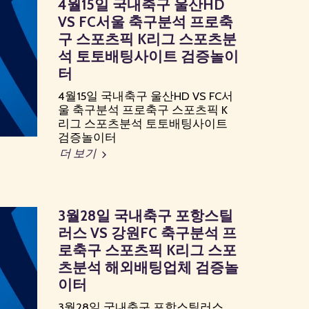
4월15일 국내축구 울산HD
VS FC서울 축구분석 프로축
구 스포츠픽 K리그 스포츠분
석 토토배팅사이트 검증놀이
터
4월15일 국내축구 울산HD VS FC서
울 축구분석 프로축구 스포츠픽 K
리그 스포츠분석 토토배팅사이트
검증놀이터
더 보기
3월28일 국내축구 포항스틸
러스 VS 강원FC 축구분석 프
로축구 스포츠픽 K리그 스포
츠분석 해외배팅업체 검증놀
이터
3월28일 국내축구 포항스틸러스