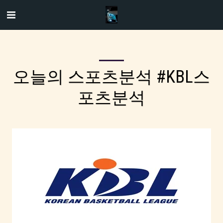
오늘의 스포츠분석 #KBL스
포츠분석