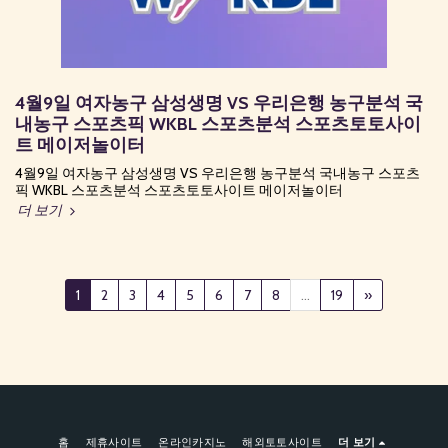
4월9일 여자농구 삼성생명 VS 우리은행 농구분석 국
내농구 스포츠픽 WKBL 스포츠분석 스포츠토토사이
트 메이저놀이터
4월9일 여자농구 삼성생명 VS 우리은행 농구분석 국내농구 스포츠
픽 WKBL 스포츠분석 스포츠토토사이트 메이저놀이터
더 보기
1
2
3
4
5
6
7
8
...
19
»
홈
제휴사이트
온라인카지노
해외토토사이트
더 보기