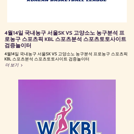
4월14일 국내농구 서울SK VS 고양소노 농구분석 프
로농구 스포츠픽 KBL 스포츠분석 스포츠토토사이트
검증놀이터
4월14일 국내농구 서울SK VS 고양소노 농구분석 프로농구 스포츠픽
KBL 스포츠분석 스포츠토토사이트 검증놀이터
더 보기