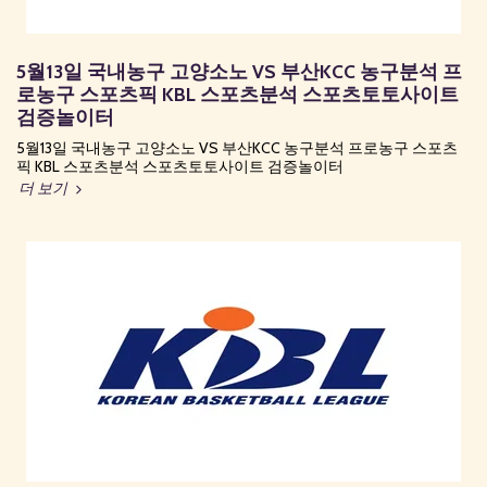
5월13일 국내농구 고양소노 VS 부산KCC 농구분석 프
로농구 스포츠픽 KBL 스포츠분석 스포츠토토사이트
검증놀이터
5월13일 국내농구 고양소노 VS 부산KCC 농구분석 프로농구 스포츠
픽 KBL 스포츠분석 스포츠토토사이트 검증놀이터
더 보기