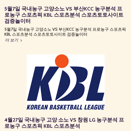
5월7일 국내농구 고양소노 VS 부산KCC 농구분석 프
로농구 스포츠픽 KBL 스포츠분석 스포츠토토사이트
검증놀이터
5월7일 국내농구 고양소노 VS 부산KCC 농구분석 프로농구 스포츠픽
KBL 스포츠분석 스포츠토토사이트 검증놀이터
더 보기
4월27일 국내농구 고양 소노 VS 창원 LG 농구분석 프
로농구 스포츠픽 KBL 스포츠분석