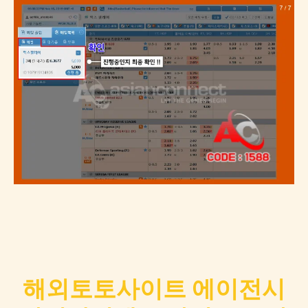
해외토토사이트 에이전시