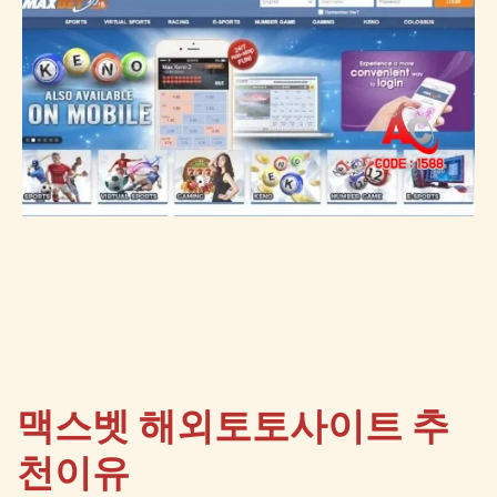
맥스벳 해외토토사이트 추
천이유