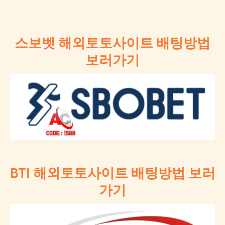
스보벳 해외토토사이트 배팅방법
보러가기
BTI 해외토토사이트 배팅방법 보러
가기