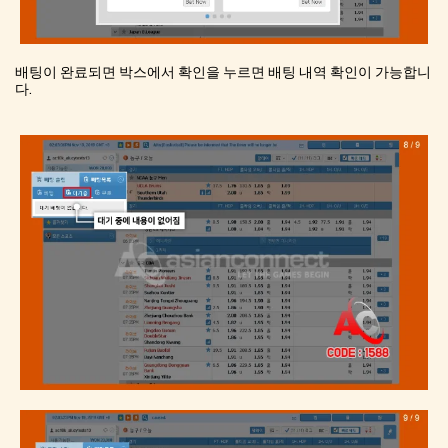
배팅이 완료되면 박스에서 확인을 누르면 배팅 내역 확인이 가능합니
다.