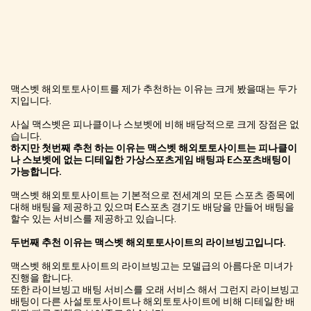
맥스벳 해외토토사이트를 제가 추천하는 이유는 크게 봤을때는 두가
지입니다.
사실 맥스벳은 피나클이나 스보벳에 비해 배당적으로 크게 장점은 없
습니다.
하지만 첫번째 추천 하는 이유는 맥스벳 해외토토사이트는 피나클이
나 스보벳에 없는 디테일한 가상스포츠게임 배팅과 E스포츠배팅이
가능합니다.
맥스벳 해외토토사이트는 기본적으로 전세계의 모든 스포츠 종목에
대해 배팅을 제공하고 있으며 E스포츠 경기도 배당을 만들어 배팅을
할수 있는 서비스를 제공하고 있습니다.
두번째 추천 이유는 맥스벳 해외토토사이트의 라이브빙고입니다.
맥스벳 해외토토사이트의 라이브빙고는 모델급의 아름다운 미녀가
진행을 합니다.
또한 라이브빙고 배팅 서비스를 오래 서비스 해서 그런지 라이브빙고
배팅이 다른 사설토토사이트나 해외토토사이트에 비해 디테일한 배