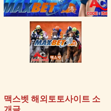
맥스벳 해외토토사이트 소
개글