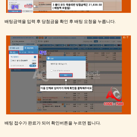
배팅금액을 입력 후 당첨금을 확인 후 배팅 요청을 누릅니다.
배팅 접수가 완료가 되어 확인버튼을 누르면 됩니다.