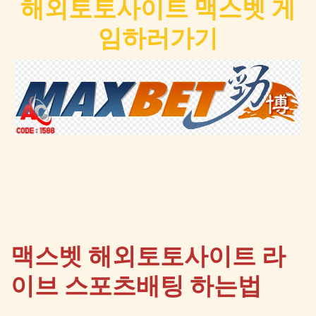
해외토토사이트 맥스벳 게
임하러가기
맥스벳 해외토토사이트 라
이브 스포츠배팅 하는법