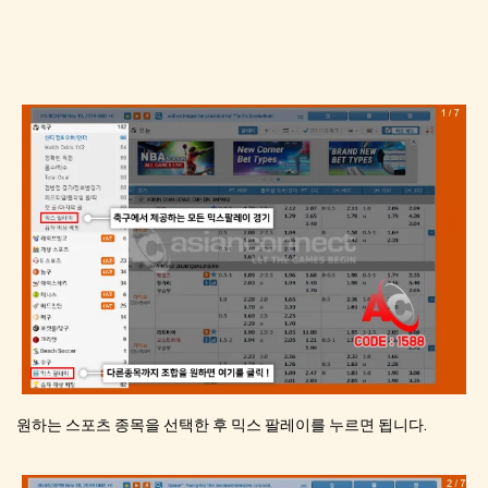
원하는 스포츠 종목을 선택한 후 믹스 팔레이를 누르면 됩니다.