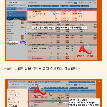
다폴더 조합배팅은 라이브 중인 스포츠도 가능합니다.