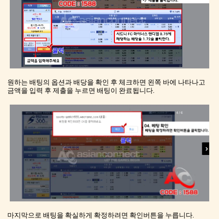
원하는 배팅의 옵션과 배당을 확인 후 체크하면 왼쪽 바에 나타나고
금액을 입력 후 제출을 누르면 배팅이 완료됩니다.
마지막으로 배팅을 확실하게 확정하려면 확인버튼을 누릅니다.