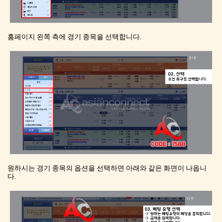
홈페이지 왼쪽 측에 경기 종목을 선택합니다.
원하시는 경기 종목의 옵션을 선택하면 아래와 같은 화면이 나옵니
다.