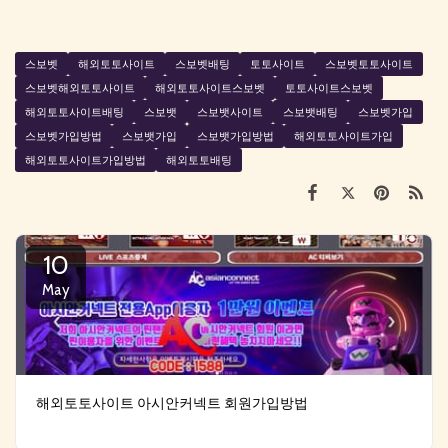
스보벳
해외토토사이트
스보벳배팅
토토사이트
스보벳토토사이트
스보벳해외토토사이트
해외토토사이트스보벳
토토사이트스보벳
해외토토사이트배팅
스보뱃
스보뱃사이트
스보뱃배팅
스보벳가입
스보벳가입방법
스보뱃가입
스보뱃가입방법
해외토토사이트가입
해외토토사이트가입방법
해외토토배팅
10
May
해외토토사이트 아시안커넥트 회원가입방법