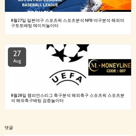
8월27일 일본야구 스포츠픽 스포츠분석 NPB 야구분석 해외야
구토토배팅 메이저놀이터
27
Aug
8월28일 챔피언스리그 축구분석 해외축구 스포츠픽 스포츠분
석 해외축구배팅 검증놀이터
댓글