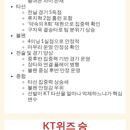
황과는 차이 존재
타선
전날 경기 5득점
류지혁 2점 홈런 포함
‘약속의 8회’ 재현으로 집중력 확인
구자욱 결승타로 팀 분위기 상승
불펜
4이닝 1실점으로 안정적
마무리 운영 안정성 확인
전술 및 경기 양상
중후반 집중력 기반 경기 운영
장타와 연결 플레이 병행
불펜 중심 후반 안정 운영
종합
타선 집중력 상승세
불펜 안정감 우위
선발이 KT 타선을 얼마나 억제하느냐가 핵심
변수
KT위즈 승