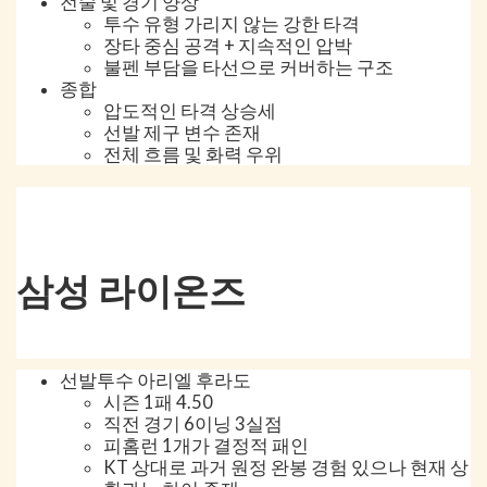
전술 및 경기 양상
투수 유형 가리지 않는 강한 타격
장타 중심 공격 + 지속적인 압박
불펜 부담을 타선으로 커버하는 구조
종합
압도적인 타격 상승세
선발 제구 변수 존재
전체 흐름 및 화력 우위
삼성 라이온즈
선발투수 아리엘 후라도
시즌 1패 4.50
직전 경기 6이닝 3실점
피홈런 1개가 결정적 패인
KT 상대로 과거 원정 완봉 경험 있으나 현재 상