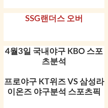
SSG랜더스 오버
4월3일 국내야구 KBO 스포
츠분석
프로야구 KT위즈 VS 삼성라
이온즈 야구분석 스포츠픽