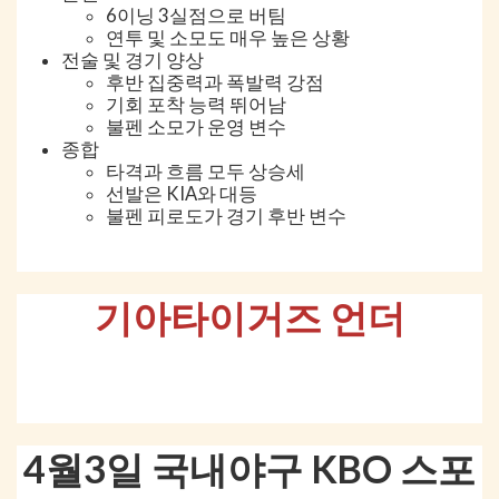
6이닝 3실점으로 버팀
연투 및 소모도 매우 높은 상황
전술 및 경기 양상
후반 집중력과 폭발력 강점
기회 포착 능력 뛰어남
불펜 소모가 운영 변수
종합
타격과 흐름 모두 상승세
선발은 KIA와 대등
불펜 피로도가 경기 후반 변수
기아타이거즈 언더
4월3일 국내야구 KBO 스포