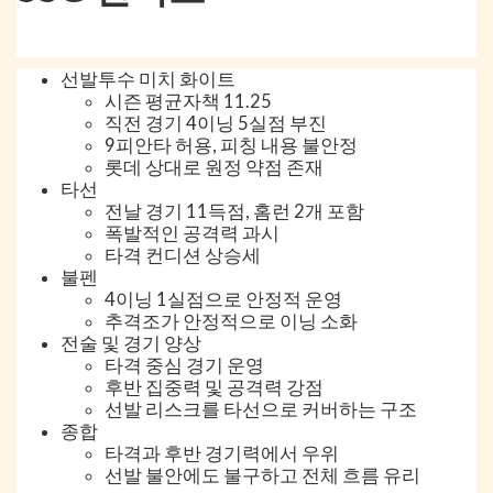
선발투수 미치 화이트
시즌 평균자책 11.25
직전 경기 4이닝 5실점 부진
9피안타 허용, 피칭 내용 불안정
롯데 상대로 원정 약점 존재
타선
전날 경기 11득점, 홈런 2개 포함
폭발적인 공격력 과시
타격 컨디션 상승세
불펜
4이닝 1실점으로 안정적 운영
추격조가 안정적으로 이닝 소화
전술 및 경기 양상
타격 중심 경기 운영
후반 집중력 및 공격력 강점
선발 리스크를 타선으로 커버하는 구조
종합
타격과 후반 경기력에서 우위
선발 불안에도 불구하고 전체 흐름 유리