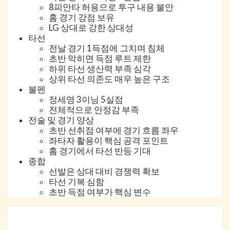
8피안타 허용으로 투구 내용 불안
홈 경기 강점 보유
LG 상대로 강한 상대성
타선
전날 경기 1득점에 그치며 침체
초반 막히면 득점 루트 제한
하위 타선 생산력 부족 심각
상위 타선 의존도 매우 높은 구조
불펜
정세영 3이닝 5실점
전체적으로 안정감 부족
전술 및 경기 양상
초반 선취점 여부에 경기 흐름 좌우
좌타자 활용이 핵심 공격 포인트
홈 경기에서 타선 반등 기대
종합
선발은 상대 대비 경쟁력 확보
타선 기복 심함
초반 득점 여부가 핵심 변수