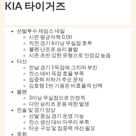
KIA 타이거즈
선발투수 제임스 네일
시즌 평균자책 0.00
직전 경기 6이닝 무실점 호투
불펜 난조로 승리 불발
시즌 초반 강한 유형으로 안정감 높음
타선
전날 경기 1득점에 그치며 부진
찬스 대비 득점 효율 부족
집중력 저하가 주요 문제
김호령 1번 기용은 비효율적 선택
불펜
3이닝 무실점으로 안정적
다만 승리조 운용 제한 발생
전술 및 경기 양상
선발 중심 경기 운영 가능
찬스 생산 대비 마무리 부족
타순 구성 및 집중력 개선 필요
종합