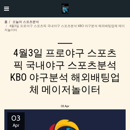
홈
오늘의 스포츠분석
4월3일 프로야구 스포츠픽 국내야구 스포츠분석 KBO 야구분석 해외배팅업체 메이
저놀이터
4월3일 프로야구 스포츠
픽 국내야구 스포츠분석
KBO 야구분석 해외배팅업
체 메이저놀이터
03
Apr
03
Apr