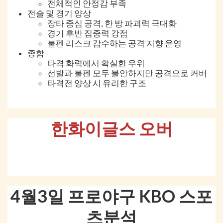
전체적인 안정감 부족
전술 및 경기 양상
장타 중심 공격, 한 방 파괴력 극대화
경기 후반 집중력 강점
불펜 리스크 감수하는 공격 지향 운영
종합
타격 화력에서 확실한 우위
선발과 불펜 모두 불안하지만 공격으로 커버
타격전 양상 시 유리한 구조
한화이글스 오버
4월3일 프로야구 KBO 스포
츠분석