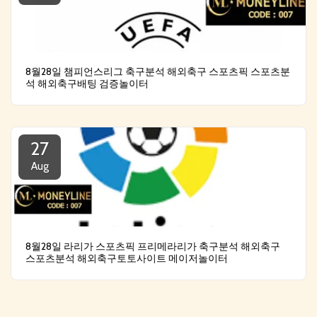
8월28일 챔피언스리그 축구분석 해외축구 스포츠픽 스포츠분
석 해외축구배팅 검증놀이터
27
Aug
8월28일 라리가 스포츠픽 프리메라리가 축구분석 해외축구
스포츠분석 해외축구토토사이트 메이저놀이터