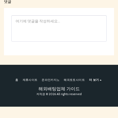
댓글
홈
제휴사이트
온라인카지노
해외토토사이트
더 보기
해외배팅업체 가이드
저작권 © 2026 All rights reserved