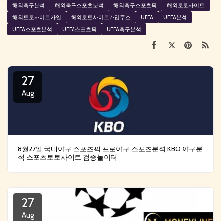
해외축구분석
해외축구스포츠분석
해외축구스포츠픽
해외토토사이트
해외토토사이트가입
해외토토사이트가입주소
UEFA
UEFA분석
UEFA스포츠분석
UEFA스포츠픽
UEFA축구분석
27
Aug
8월27일 국내야구 스포츠픽 프로야구 스포츠분석 KBO 야구분
석 스포츠토토사이트 검증놀이터
27
Aug