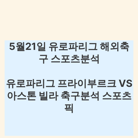
5월21일 유로파리그 해외축
구 스포츠분석
유로파리그 프라이부르크 VS
아스톤 빌라 축구분석 스포츠
픽