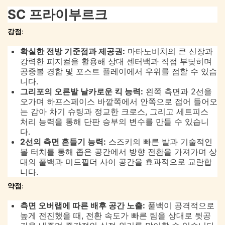
SC 프라이부르크
강점:
확실한 전방 기준점과 제공권:
마타노비치의 큰 신장과
강력한 피지컬을 활용해 상대 센터백과 직접 부딪히며
공중볼 경합 및 포스트 플레이에서 우위를 점할 수 있습
니다.
그리포의 오른발 날카로운 킥 능력:
왼쪽 측면과 2선을
오가며 하프스페이스 바깥쪽에서 안쪽으로 접어 들어오
는 감아 차기 슈팅과 정교한 크로스, 그리고 세트피스
처리 능력을 통해 단판 승부의 변수를 만들 수 있습니
다.
2선의 측면 흔들기 능력:
스즈키의 빠른 발과 기술적인
볼 터치를 통해 좁은 공간에서 방향 전환을 가져가며 상
대의 풀백과 미드필더 사이 공간을 효과적으로 교란합
니다.
약점:
측면 오버랩에 따른 배후 공간 노출:
풀백이 공격적으로
높게 전진했을 때, 전환 속도가 빠른 팀을 상대로 뒷공