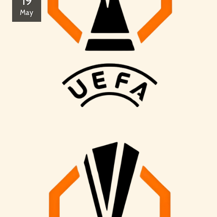
19
May