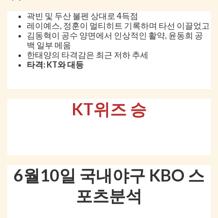
곽빈 및 두산 불펜 상대로 4득점
레이예스, 정훈이 멀티히트 기록하며 타선 이끌었고
김동혁이 공수 양면에서 인상적인 활약, 윤동희 공
백 일부 메움
한태양의 타격감은 최근 저하 추세
타격: KT와 대등
KT위즈 승
6월10일 국내야구 KBO 스
포츠분석