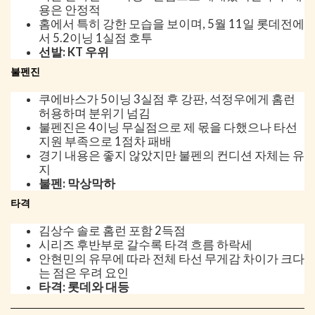
용은 안정적
홈에서 특히 강한 모습을 보이며, 5월 11일 롯데전에
서 5.2이닝 1실점 호투
선발: KT 우위
불펜진
쿠에바스가 5이닝 3실점 후 강판, 석정우에게 홈런
허용하며 분위기 넘김
불펜진은 4이닝 무실점으로 제 몫을 다했으나 타선
지원 부족으로 1점차 패배
경기 내용은 좋지 않았지만 불펜의 컨디션 자체는 유
지
불펜: 막상막하
타격
김상수 솔로 홈런 포함 2득점
시리즈 후반부로 갈수록 타격 흐름 하락세
안현민의 유무에 따라 전체 타선 무게감 차이가 크다
는 점은 우려 요인
타격: 롯데와 대등