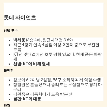
롯데 자이언츠
선발 투수
박세웅
(8승 4패, 평균자책점 3.69)
최근 4경기 연속 4실점 이상, 3연패 중으로 부진한
흐름
KT전 맞대결에선 호투 경험 있으나, 현재 폼은 하락
세
선발: KT에 비해 열세
불펜진
감보아 6.2이닝 2실점, 96구 소화하며 제 역할 수행
정철원은 흔들렸으나 승리조는 무실점으로 경기 마
무리
김원중은 김동혁에게 도움 받은 셈
불펜: KT와 대등
타격