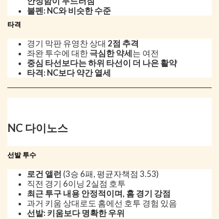
안정함이 두드러짐
불펜: NC와 비슷한 수준
타격
경기 막판 유영찬 상대
2점 추격
좌완 투수에 대한
극심한 약세
는 여전
중심 타선보다는 하위 타선이 더 나은 활약
타격: NC보다 약간 열세
NC 다이노스
선발 투수
로건 앨런
(3승 6패, 평균자책점 3.53)
직전 경기 6이닝 2실점 호투
최근 투구 내용 안정적이며, 홈 경기 강점
과거 키움 상대로도 홈에선 호투 경험 있음
선발: 키움보다 명확한 우위