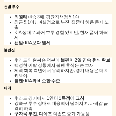
선발 투수
최원태
(4승 3패, 평균자책점 5.14)
최근 5.1이닝 4실점으로 부진, 집중타 허용 문제 노
출
KIA 상대로 과거 호투 경험 있지만, 현재 폼이 하락
세
선발: KIA보다 열세
불펜진
후라도의 완봉승 덕분에
불펜이 2일 연속 휴식 확보
백정현 이탈 상황에서 불펜 휴식은 큰 호재
체력 회복 측면에서 유리하지만, 경기 내용은 더 지
켜봐야
불펜: KIA와 비슷한 수준
타격
후라도 경기에서
1안타 1득점에 그침
강속구 투수 상대로 대응력이 떨어지며, 타격감 급
격히 하락
구자욱 부진
, 디아즈 의존도 증가 가능성