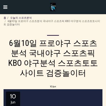
홈
오늘의 스포츠분석
6월10일 프로야구 스포츠분석 국내야구 스포츠픽 KBO 야구분석 스포츠토토사이
트 검증놀이터
6월10일 프로야구 스포츠
분석 국내야구 스포츠픽
KBO 야구분석 스포츠토토
사이트 검증놀이터
10
Jun
10
Jun