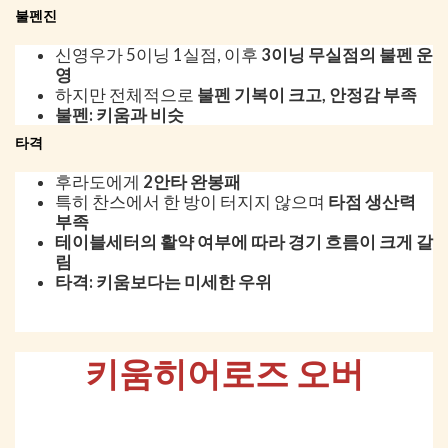
불펜진
신영우가 5이닝 1실점, 이후
3이닝 무실점의 불펜 운
영
하지만 전체적으로
불펜 기복이 크고, 안정감 부족
불펜: 키움과 비슷
타격
후라도에게
2안타 완봉패
특히 찬스에서 한 방이 터지지 않으며
타점 생산력
부족
테이블세터의 활약 여부에 따라 경기 흐름이 크게 갈
림
타격: 키움보다는 미세한 우위
키움히어로즈 오버