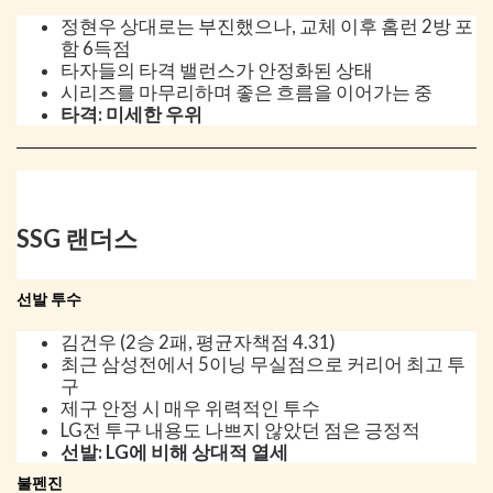
정현우 상대로는 부진했으나, 교체 이후 홈런 2방 포
함 6득점
타자들의 타격 밸런스가 안정화된 상태
시리즈를 마무리하며 좋은 흐름을 이어가는 중
타격: 미세한 우위
SSG 랜더스
선발 투수
김건우 (2승 2패, 평균자책점 4.31)
최근 삼성전에서 5이닝 무실점으로 커리어 최고 투
구
제구 안정 시 매우 위력적인 투수
LG전 투구 내용도 나쁘지 않았던 점은 긍정적
선발: LG에 비해 상대적 열세
불펜진