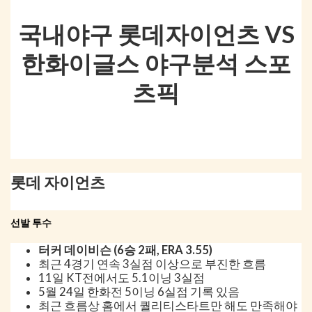
국내야구 롯데자이언츠 VS
한화이글스 야구분석 스포
츠픽
롯데 자이언츠
선발 투수
터커 데이비슨 (6승 2패, ERA 3.55)
최근 4경기 연속 3실점 이상으로 부진한 흐름
11일 KT전에서도 5.1이닝 3실점
5월 24일 한화전 5이닝 6실점 기록 있음
최근 흐름상 홈에서 퀄리티스타트만 해도 만족해야