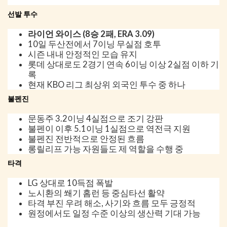
선발 투수
라이언 와이스 (8승 2패, ERA 3.09)
10일 두산전에서 7이닝 무실점 호투
시즌 내내 안정적인 모습 유지
롯데 상대로도 2경기 연속 6이닝 이상 2실점 이하 기
록
현재 KBO 리그 최상위 외국인 투수 중 하나
불펜진
문동주 3.2이닝 4실점으로 조기 강판
불펜이 이후 5.1이닝 1실점으로 역전극 지원
불펜진 전반적으로 안정된 흐름
롱릴리프 가능 자원들도 제 역할을 수행 중
타격
LG 상대로 10득점 폭발
노시환의 쐐기 홈런 등 중심타선 활약
타격 부진 우려 해소, 사기와 흐름 모두 긍정적
원정에서도 일정 수준 이상의 생산력 기대 가능