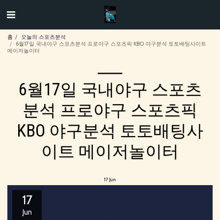
홈
오늘의 스포츠분석
6월17일 국내야구 스포츠분석 프로야구 스포츠픽 KBO 야구분석 토토배팅사이트
메이저놀이터
6월17일 국내야구 스포츠
분석 프로야구 스포츠픽
KBO 야구분석 토토배팅사
이트 메이저놀이터
17
Jun
17
Jun