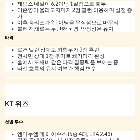
제임스 네일이 6.2이닝 1실점으로 호투
이준영이 올라오자마자 2점 홈런 허용하며 실점 증
가
이후 승리조가 2.1이닝을 무실점으로 마무리
불펜 전체로는 무난한 운영, 안정성은 유지
타격
로건 앨런 상대로 최형우가 3점 홈런
전사민 상대 1점 추가로 쐐기타격 완성
홈에서 도깨비 같은 타격 집중력을 보이는 중
타선 흐름의 유지 여부가 핵심 변수
KT 위즈
선발 투수
엔마누엘 데 헤이수스 (5승 4패, ERA 2.43)