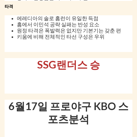
타격
에레디아의 솔로 홈런이 유일한 득점
홈에서 이민석 공략 실패는 반성 요소
원정 타격은 폭발력은 없지만 기본기는 갖춘 편
키움에 비해 전체적인 타선 구성은 우위
SSG랜더스 승
6월17일 프로야구 KBO 스
포츠분석