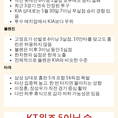
직전 롯데전 6이닝 1실점 호투에도 승리 실패
최근 3경기 연속 안정된 투구
KIA 상대로는 5월 30일 7이닝 무실점 승리 경험 있
음
투수 매치업에서 KIA보다 우위
불펜진
고영표가 선발로 6이닝 3실점, 10안타를 맞고도 홈
런은 허용하지 않음
불펜은 이후 3이닝 동안 1실점
한차현의 실점은 한계 노출
전체적으로 불펜은 KIA와 비슷한 수준
타격
삼성 상대로 홈런 5개 포함 16득점 폭발
타선 집중력 높고, 한 번 터지면 몰아치는 성향
이정훈, 장성우가 직전 경기 중심 활약
다만 하루 휴식으로 감각 저하 가능성은 있음
KT위즈 5이닝 승