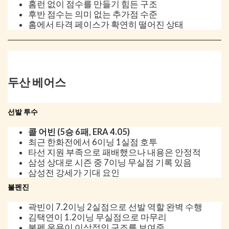
홈런 없이 점수를 만들기 힘든 구조
후반 점수는 의미 없는 추가점 수준
홈에서 타격 페이스가 확연히 떨어진 상태
두산 베어스
선발 투수
콜 어빈 (5승 6패, ERA 4.05)
최근 한화전에서 6이닝 1실점 호투
타선 지원 부족으로 패배했으나 내용은 안정적
삼성 상대로 시즌 중 7이닝 무실점 기록 있음
삼성전 강세가 기대 요인
불펜진
곽빈이 7.2이닝 2실점으로 선발 역할 완벽 수행
김택연이 1.2이닝 무실점으로 마무리
불펜 운용이 이상적인 구조를 보여줌