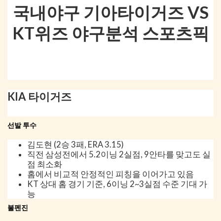
국내야구 기아타이거즈 VS
KT위즈 야구분석 스포츠픽
KIA 타이거즈
선발 투수
김도현 (2승 3패, ERA 3.15)
직전 삼성전에서 5.2이닝 2실점, 9안타를 맞고도 실
점 최소화
홈에서 비교적 안정적인 피칭을 이어가고 있음
KT 상대 홈 경기 기준, 6이닝 2~3실점 수준 기대 가
능
불펜진