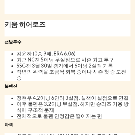
키움 히어로즈
선발투수
김윤하 (0승 9패, ERA 6.06)
최근 NC전 5이닝 무실점으로 시즌 최고 투구
SSG전 3월 30일 경기에서 6이닝 2실점 기록
작년의 위력을 조금씩 회복 중이나 시즌 첫 승 도전
중
불펜진
정현우 4.2이닝 6안타 3실점, 실책이 실점으로 연결
이후 불펜은 3.2이닝 무실점, 하지만 승리조 기용 방
식에 구조적 문제
전체적으로 불펜 안정감은 떨어지는 편
타격