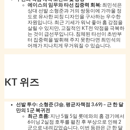
에이스의 임무와 타선 집중력 회복:
최민석은
상대 선발 소형준과 거의 쌍둥이에 가까울 정
도로 유사한 피칭 디자인을 구사하는 우수한
자원입니다. 최근 기세가 워낙 좋아 홈 강점을
살릴 수 있지만, 고질적인 KT전 약점을 극복하
는 것이 급선무입니다. 침체된 타선이 초반부
터 집중력을 발휘해 주지 못한다면 최민석의
어깨가 지나치게 무거워질 수 있습니다.
KT 위즈
선발 투수: 소형준 (3승, 평균자책점 3.69) – 근 한 달
만의 1군 복귀전
최근 흐름:
지난 5월 5일 롯데와의 홈 경기에서
6이닝 2실점 호투를 펼친 후 부상으로 인해 2
군으로 내려갔었습니다. 이번 등판은 근 한 달