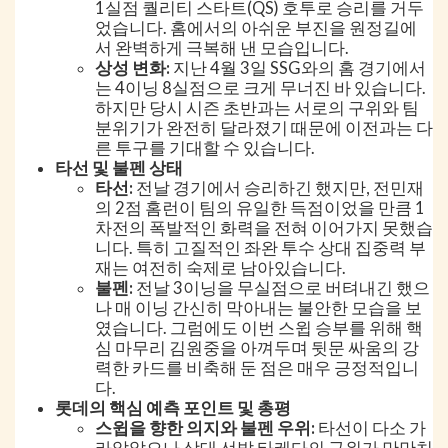
1실점 퀄리티 스타트(QS) 호투로 승리를 거두
었습니다. 홈에서의 아쉬운 부진을 원정길에
서 완벽하게 극복해 낸 모습입니다.
상성 변화:
지난 4월 3일 SSG와의 홈 경기에서
는 4이닝 8실점으로 크게 무너진 바 있습니다.
하지만 당시 시즌 초반과는 서로의 구위와 팀
분위기가 완전히 달라졌기 때문에 이전과는 다
른 투구를 기대할 수 있습니다.
타선 및 불펜 상태
타선:
전날 경기에서 승리하긴 했지만, 전민재
의 2점 홈런이 팀의 유일한 득점이었을 만큼 1
차전의 폭발적인 화력을 전혀 이어가지 못했습
니다. 특히 고질적인 좌완 투수 상대 집중력 부
재는 여전히 숙제로 남아있습니다.
불펜:
전날 3이닝을 무실점으로 버텨내긴 했으
나 매 이닝 간신히 막아내는 불안한 모습을 보
였습니다. 그럼에도 이번 스윕 승부를 위해 핵
심 마무리 김원중을 아껴두며 뒷문 싸움의 강
력한 카드를 비축해 둔 점은 매우 긍정적입니
다.
롯데의 핵심 예측 포인트 및 총평
스윕을 향한 의지와 불펜 우위:
타선이 다소 가
라앉았으나 상대 선발 타케다의 구위가 만만치