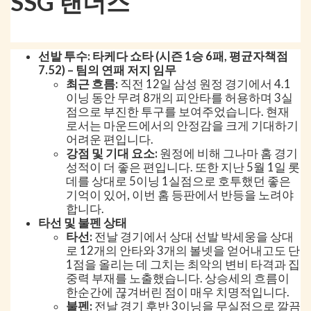
SSG 랜더스
선발 투수: 타케다 쇼타 (시즌 1승 6패, 평균자책점
7.52) – 팀의 연패 저지 임무
최근 흐름:
직전 12일 삼성 원정 경기에서 4.1
이닝 동안 무려 8개의 피안타를 허용하며 3실
점으로 부진한 투구를 보여주었습니다. 현재
로서는 마운드에서의 안정감을 크게 기대하기
어려운 편입니다.
강점 및 기대 요소:
원정에 비해 그나마 홈 경기
성적이 더 좋은 편입니다. 또한 지난 5월 1일 롯
데를 상대로 5이닝 1실점으로 호투했던 좋은
기억이 있어, 이번 홈 등판에서 반등을 노려야
합니다.
타선 및 불펜 상태
타선:
전날 경기에서 상대 선발 박세웅을 상대
로 12개의 안타와 3개의 볼넷을 얻어내고도 단
1점을 올리는 데 그치는 최악의 변비 타격과 집
중력 부재를 노출했습니다. 상승세의 흐름이
한순간에 끊겨버린 점이 매우 치명적입니다.
불펜:
전날 경기 후반 3이닝을 무실점으로 깔끔