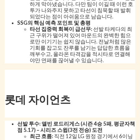
하게 막아냈습니다. 다만 팀이 이길 때 이런 호
투가 나와주지 못하고 타선이 침묵할 때 발휘
되었다는 점이 아쉬움으로 남습니다.
SSG의 핵심 예측 포인트 및 총평
타선 집중력 회복이 급선무:
선발 타케다의 최
근 구위가 떨어져 있어 마운드의 완벽한 힘으
로만 이기기는 쉽지 않습니다. 전날처럼 많은
기회를 잡고도 잔루를 남기는 답답한 흐름을
깨부수고, 올라온 타격감을 적시타로 연결해
야만 연패를 끊어낼 수 있습니다.
롯데 자이언츠
선발 투수: 앨빈 로드리게스 (시즌 4승 5패, 평균자책
점 5.17) – 시리즈 스윕(3전 전승) 도전
최근 흐름:
직전 12일 LG 원정 경기에서 6이닝