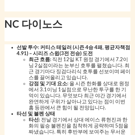
NC 다이노스
선발 투수: 커티스 테일러 (시즌 4승 4패, 평균자책점
4.91) – 시리즈 스윕(3전 전승) 도전
최근 흐름:
직전 12일 KT 원정 경기에서 7.2이
닝 2실점이라는 눈부신 호투를 펼쳤습니다. 최
근 경기마다 징검다리식 호투를 선보이며 페이
스를 끌어올리고 있습니다.
강점 및 기대 요소:
올 시즌 한화를 상대로 원정
에서 3.1이닝 1실점으로 무난한 투구를 한 기
억이 있습니다. 무엇보다 최근 야간 경기에서
완연하게 구위가 살아나고 있다는 점이 이번
홈 등판에서 큰 힘이 될 전망입니다.
타선 및 불펜 상태
타선:
전날 경기에서 상대 에이스 류현진과 한
화의 필승 불펜진을 침착하게 공략하며 5점을
짜냈습니다. 특히 후반부에 보여주는 무서운