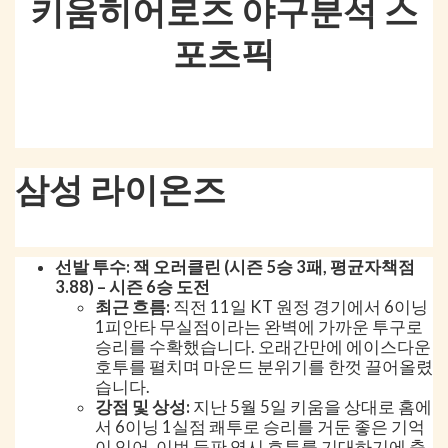
키움히어로즈 야구분석 스
포츠픽
삼성 라이온즈
선발 투수: 잭 오러클린 (시즌 5승 3패, 평균자책점
3.88) – 시즌 6승 도전
최근 흐름:
직전 11일 KT 원정 경기에서 6이닝
1피안타 무실점이라는 완벽에 가까운 투구로
승리를 수확했습니다. 오래간만에 에이스다운
호투를 펼치며 마운드 분위기를 한껏 끌어올렸
습니다.
강점 및 상성:
지난 5월 5일 키움을 상대로 홈에
서 6이닝 1실점 쾌투로 승리를 거둔 좋은 기억
이 있어, 이번 등판 역시 호투를 기대하기에 충