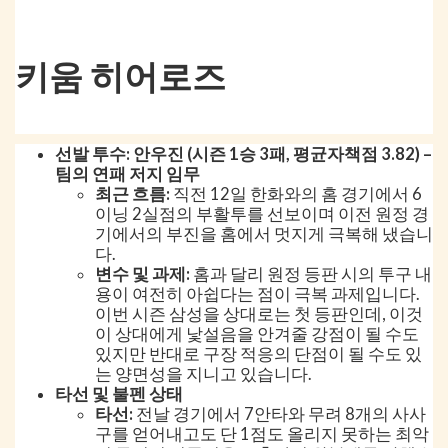
키움 히어로즈
선발 투수: 안우진 (시즌 1승 3패, 평균자책점 3.82) –
팀의 연패 저지 임무
최근 흐름:
직전 12일 한화와의 홈 경기에서 6
이닝 2실점의 부활투를 선보이며 이전 원정 경
기에서의 부진을 홈에서 멋지게 극복해 냈습니
다.
변수 및 과제:
홈과 달리 원정 등판 시의 투구 내
용이 여전히 아쉽다는 점이 극복 과제입니다.
이번 시즌 삼성을 상대로는 첫 등판인데, 이것
이 상대에게 낯설음을 안겨줄 강점이 될 수도
있지만 반대로 구장 적응의 단점이 될 수도 있
는 양면성을 지니고 있습니다.
타선 및 불펜 상태
타선:
전날 경기에서 7안타와 무려 8개의 사사
구를 얻어내고도 단 1점도 올리지 못하는 최악