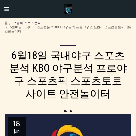
홈
오늘의 스포츠분석
6월18일 국내야구 스포츠분석 KBO 야구분석 프로야구 스포츠픽 스포츠토토사이트
안전놀이터
6월18일 국내야구 스포츠
분석 KBO 야구분석 프로야
구 스포츠픽 스포츠토토
사이트 안전놀이터
18
Jun
18
Jun