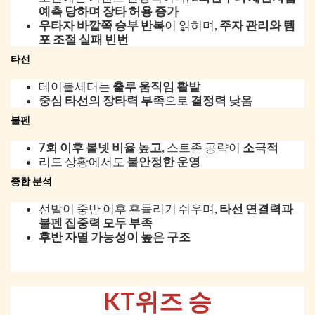
예측 당하며 장타 허용 증가
우타자 바깥쪽 승부 반복
이 읽히며,
주자 관리와 템
포 조절 실패 빈번
타선
테이블세터는
출루 움직임 활발
중심 타선의 장타력 부족
으로
결정력 낮음
불펜
7회 이후 볼넷 비율 높고
, 스트존 공략이
소극적
리드 상황에서도
불안정한 운영
종합 분석
선발이 중반 이후 흔들리기 쉬우며,
타선 연결력과
불펜 집중력 모두 부족
후반 자멸 가능성이 높은 구조
KT위즈 승