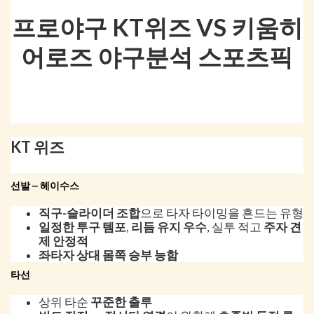
프로야구 KT위즈 VS 키움히
어로즈 야구분석 스포츠픽
KT 위즈
선발 – 헤이수스
직구-슬라이더 조합
으로 타자 타이밍을 흔드는 유형
일정한 투구 템포
,
리듬 유지 우수
, 실투 적고
주자 견
제 안정적
좌타자 상대 몸쪽 승부 능함
타선
상위 타순
꾸준한 출루