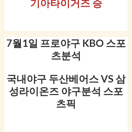
기아타이거즈 승
7월1일 프로야구 KBO 스포
츠분석
국내야구 두산베어스 VS 삼
성라이온즈 야구분석 스포
츠픽