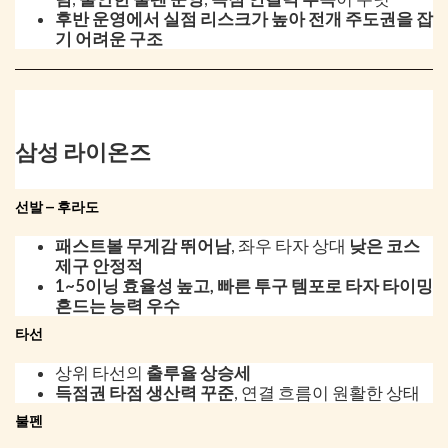
후반 운영에서 실점 리스크가 높아 전개 주도권을 잡
기 어려운 구조
삼성 라이온즈
선발 – 후라도
패스트볼 무게감 뛰어남
, 좌우 타자 상대
낮은 코스
제구 안정적
1~5이닝 효율성 높고, 빠른 투구 템포로 타자 타이밍
흔드는 능력 우수
타선
상위 타선의
출루율 상승세
득점권 타점 생산력 꾸준
, 연결 흐름이 원활한 상태
불펜