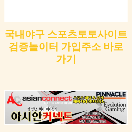
국내야구 스포츠토토사이트
검증놀이터 가입주소 바로
가기