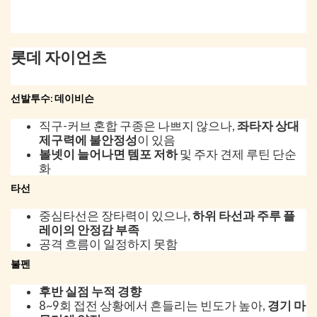
롯데 자이언츠
선발투수: 데이비슨
직구-커브 혼합 구종은 나쁘지 않으나,
좌타자 상대
제구력에 불안정성
이 있음
볼넷이 늘어나면 템포 저하
및 주자 견제 루틴 단순
화
타선
중심타선은 장타력이 있으나,
하위 타선과 주루 플
레이의 안정감 부족
공격 흐름이 일정하지 못함
불펜
후반 실점 누적 경향
8~9회 접전 상황에서 흔들리는 빈도가 높아,
경기 마