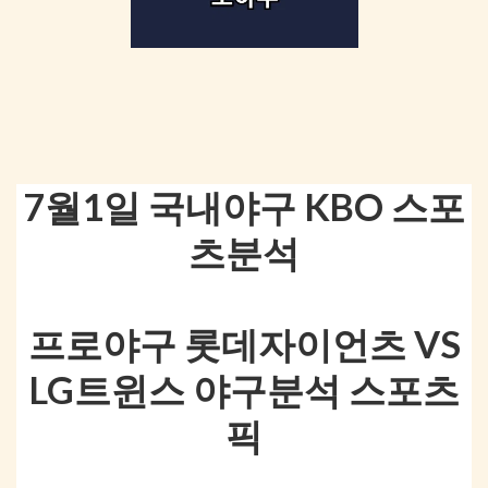
7월1일 국내야구 KBO 스포
츠분석
프로야구 롯데자이언츠 VS
LG트윈스 야구분석 스포츠
픽