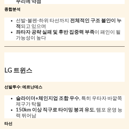
무리에 약점
종합분석
선발-불펜-하위 타선까지
전체적인 구조 불안이 누
적
되고 있으며
좌타자 공략 실패 및 후반 집중력 부족
이 패인이 될
가능성이 높다
LG 트윈스
선발투수: 에르난데스
슬라이더+체인지업 조합 우수
, 특히 우타자 바깥쪽
제구가 탁월
150km 이상 직구로 타이밍 붕괴 유도
, 템포 운영 능
력 뛰어남
타선