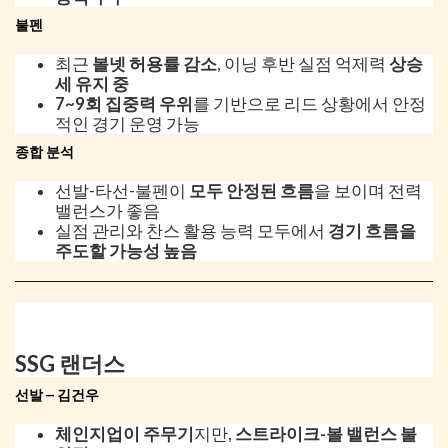
불펜
최근
볼넷 허용률 감소
, 이닝 후반 실점 억제력
상승
세 유지 중
7~9회 집중력 우위
를 기반으로 리드 상황에서 안정
적인 경기 운영 가능
종합 분석
선발-타선-불펜이
모두 안정된 흐름
을 보이며 전력
밸런스가 좋음
실점 관리와 찬스 활용 능력 모두에서
경기 흐름을
주도할 가능성 높음
SSG 랜더스
선발 – 김건우
체인지업이 주무기
지만,
스트라이크-볼 밸런스 불