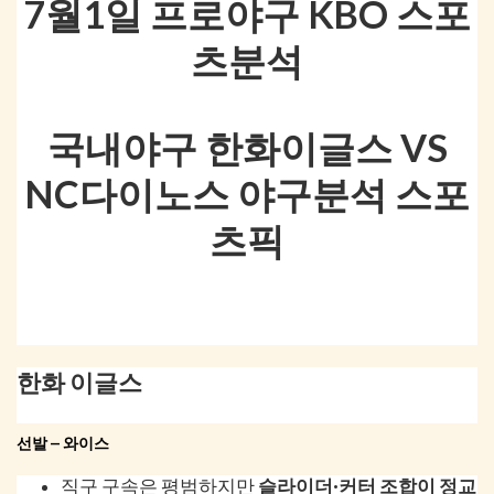
7월1일 프로야구 KBO 스포
츠분석
국내야구 한화이글스 VS
NC다이노스 야구분석 스포
츠픽
한화 이글스
선발 – 와이스
직구 구속은 평범하지만
슬라이더·커터 조합이 정교