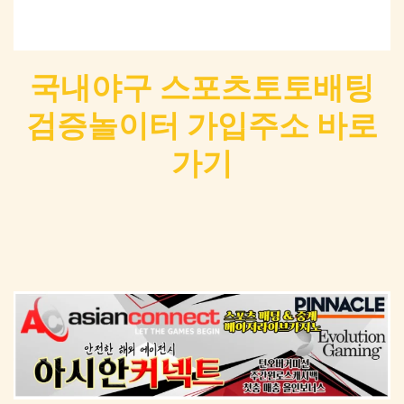
국내야구 스포츠토토배팅
검증놀이터 가입주소 바로
가기