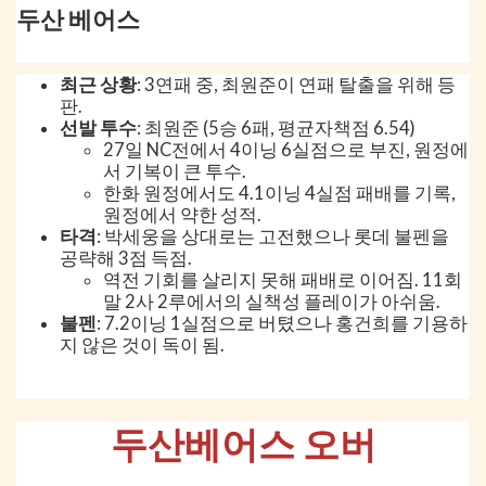
두산 베어스
최근 상황
: 3연패 중, 최원준이 연패 탈출을 위해 등
판.
선발 투수
: 최원준 (5승 6패, 평균자책점 6.54)
27일 NC전에서 4이닝 6실점으로 부진, 원정에
서 기복이 큰 투수.
한화 원정에서도 4.1이닝 4실점 패배를 기록,
원정에서 약한 성적.
타격
: 박세웅을 상대로는 고전했으나 롯데 불펜을
공략해 3점 득점.
역전 기회를 살리지 못해 패배로 이어짐. 11회
말 2사 2루에서의 실책성 플레이가 아쉬움.
불펜
: 7.2이닝 1실점으로 버텼으나 홍건희를 기용하
지 않은 것이 독이 됨.
두산베어스 오버