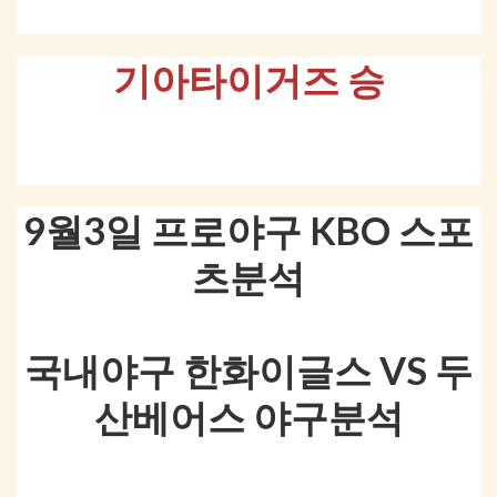
기아타이거즈 승
9월3일 프로야구 KBO 스포
츠분석
국내야구 한화이글스 VS 두
산베어스 야구분석