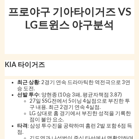
프로야구 기아타이거즈 VS
LG트윈스 야구분석
KIA 타이거즈
최근 상황
: 2경기 연속 드라마틱한 역전극으로 3연
승 도전.
선발 투수
: 양현종 (10승 3패, 평균자책점 3.87)
27일 SSG전에서 5이닝 4실점으로 부진한 투
구 내용. 최근 2경기 연속 4실점.
LG 상대로 홈 경기에서 부진한 성적을 기록한
점이 불안 요소.
타격
: 삼성 투수진을 공략하며 홈런 2발 포함 6점 득
점.
김도영과 나성범이 중심 타선에서 맹활약하며