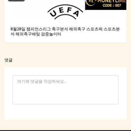
8월28일 챔피언스리그 축구분석 해외축구 스포츠픽 스포츠분
석 해외축구배팅 검증놀이터
댓글