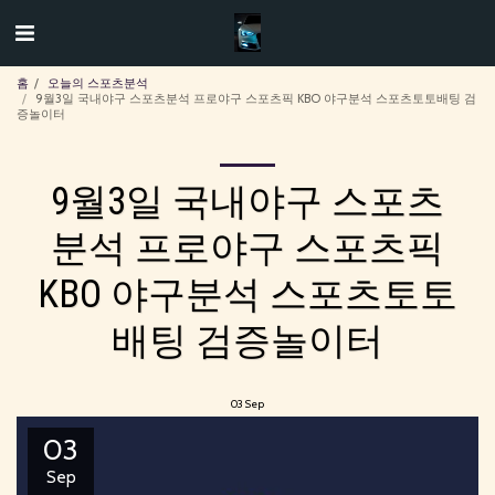
홈
오늘의 스포츠분석
9월3일 국내야구 스포츠분석 프로야구 스포츠픽 KBO 야구분석 스포츠토토배팅 검
증놀이터
9월3일 국내야구 스포츠
분석 프로야구 스포츠픽
KBO 야구분석 스포츠토토
배팅 검증놀이터
03
Sep
03
Sep