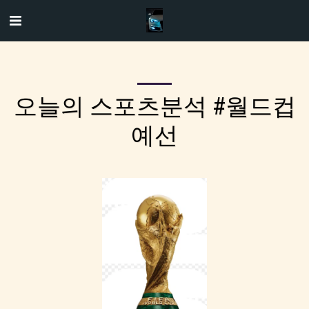
오늘의 스포츠분석 #월드컵
예선