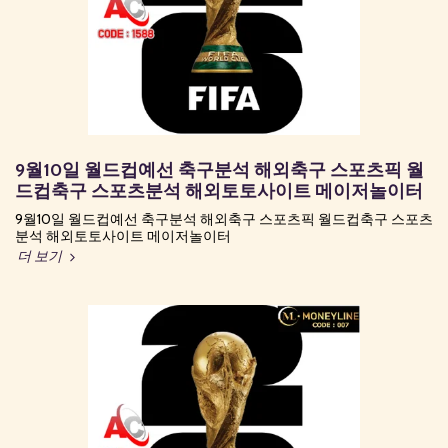
9월10일 월드컵예선 축구분석 해외축구 스포츠픽 월
드컵축구 스포츠분석 해외토토사이트 메이저놀이터
9월10일 월드컵예선 축구분석 해외축구 스포츠픽 월드컵축구 스포츠
분석 해외토토사이트 메이저놀이터
더 보기