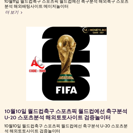
10월11일 월드컵축구 스포츠픽 월드컵예선 축구분석 해외축구 스포츠
분석 해외배팅사이트 메이저놀이터
더 보기
10월10일 월드컵축구 스포츠픽 월드컵예선 축구분석
U-20 스포츠분석 해외토토사이트 검증놀이터
10월10일 월드컵축구 스포츠픽 월드컵예선 축구분석 U-20 스포츠분
석 해외토토사이트 검증놀이터