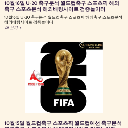
10월16일 U-20 축구분석 월드컵축구 스포츠픽 해외
축구 스포츠분석 해외배팅사이트 검증놀이터
10월16일 U-20 축구분석 월드컵축구 스포츠픽 해외축구 스포츠분석
해외배팅사이트 검증놀이터
더 보기
10월15일 월드컵축구 스포츠픽 월드컵예선 축구분석