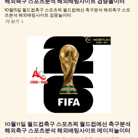
해외축구 스포츠분석 해외배팅사이트 검증놀이터
10월15일 월드컵축구 스포츠픽 월드컵예선 축구분석 해외축구 스포
츠분석 해외배팅사이트 검증놀이터
더 보기
10월11일 월드컵축구 스포츠픽 월드컵예선 축구분석
해외축구 스포츠분석 해외배팅사이트 메이저놀이터