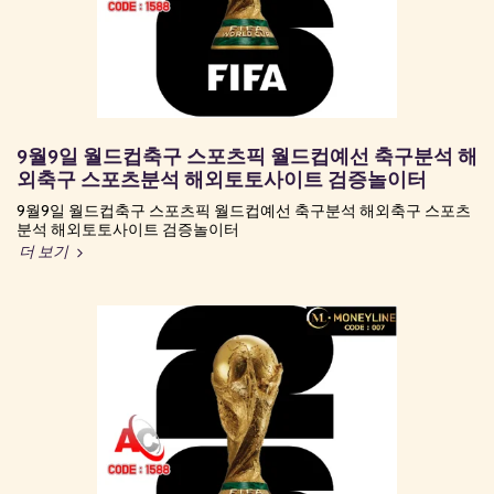
9월9일 월드컵축구 스포츠픽 월드컵예선 축구분석 해
외축구 스포츠분석 해외토토사이트 검증놀이터
9월9일 월드컵축구 스포츠픽 월드컵예선 축구분석 해외축구 스포츠
분석 해외토토사이트 검증놀이터
더 보기