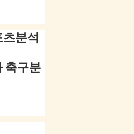
포츠분석
아 축구분