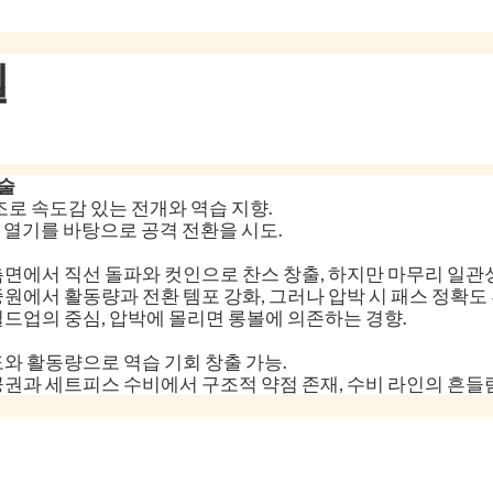
엘
전술
구조로 속도감 있는 전개와 역습 지향.
 열기를 바탕으로 공격 전환을 시도.
측면에서 직선 돌파와 컷인으로 찬스 창출, 하지만 마무리 일관성
중원에서 활동량과 전환 템포 강화, 그러나 압박 시 패스 정확도
빌드업의 중심, 압박에 몰리면 롱볼에 의존하는 경향.
도와 활동량으로 역습 기회 창출 가능.
공권과 세트피스 수비에서 구조적 약점 존재, 수비 라인의 흔들