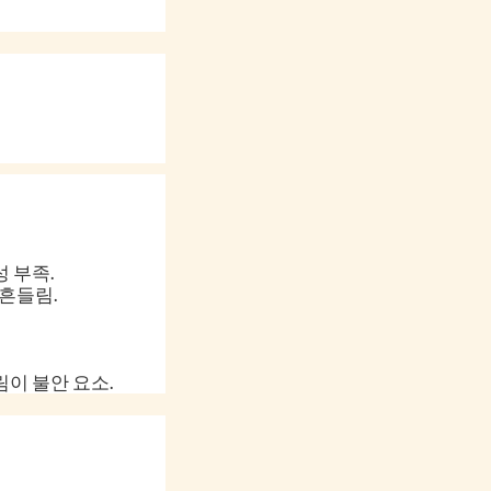
 부족.
 흔들림.
림이 불안 요소.