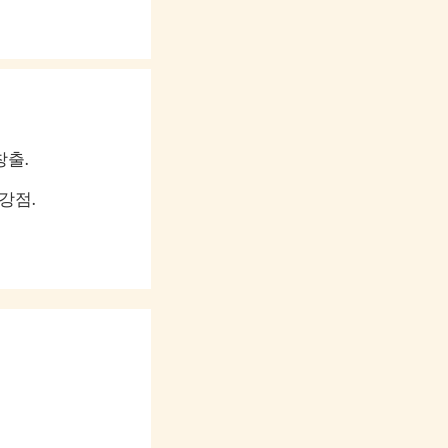
창출.
강점.