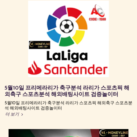
5월10일 프리메라리가 축구분석 라리가 스포츠픽 해
외축구 스포츠분석 해외배팅사이트 검증놀이터
5월10일 프리메라리가 축구분석 라리가 스포츠픽 해외축구 스포츠분
석 해외배팅사이트 검증놀이터
더 보기