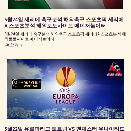
5월24일 세리에 축구분석 해외축구 스포츠픽 세리에
A 스포츠분석 해외토토사이트 메이저놀이터
5월24일 세리에 축구분석 해외축구 스포츠픽 세리에A 스포츠분석 해
외토토사이트 메이저놀이터
더 보기
5월22일 유로파리그 토트넘 VS 맨체스터 유나이티드