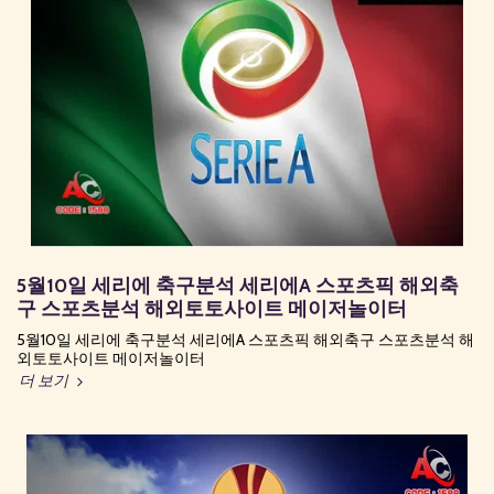
5월10일 세리에 축구분석 세리에A 스포츠픽 해외축
구 스포츠분석 해외토토사이트 메이저놀이터
5월10일 세리에 축구분석 세리에A 스포츠픽 해외축구 스포츠분석 해
외토토사이트 메이저놀이터
더 보기