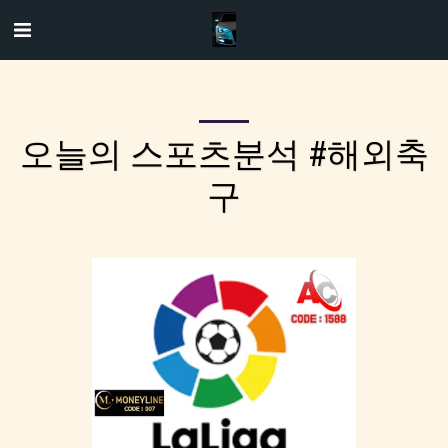
오늘의 스포츠분석 #해외축
구