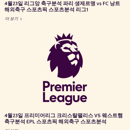
4월23일 리그앙 축구분석 파리 생제르맹 vs FC 낭트
해외축구 스포츠픽 스포츠분석 리그1
더 보기
4월23일 프리미어리그 크리스탈팰리스 VS 웨스트햄
축구분석 EPL 스포츠픽 해외축구 스포츠분석