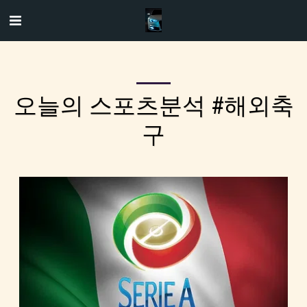
오늘의 스포츠분석 #해외축
구