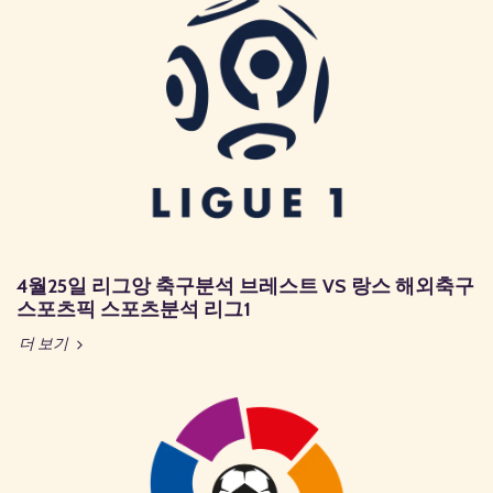
4월25일 리그앙 축구분석 브레스트 VS 랑스 해외축구
스포츠픽 스포츠분석 리그1
더 보기