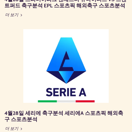
트퍼드 축구분석 EPL 스포츠픽 해외축구 스포츠분석
더 보기
4월28일 세리에 축구분석 세리에A 스포츠픽 해외축
구 스포츠분석
더 보기