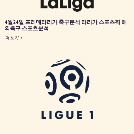
4월24일 프리메라리가 축구분석 라리가 스포츠픽 해
외축구 스포츠분석
더 보기