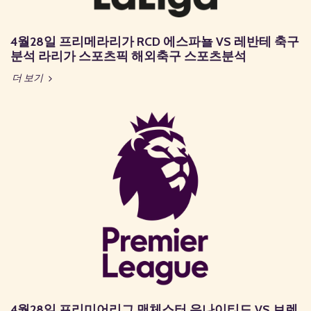
4월28일 프리메라리가 RCD 에스파뇰 VS 레반테 축구
분석 라리가 스포츠픽 해외축구 스포츠분석
더 보기
4월28일 프리미어리그 맨체스터 유나이티드 VS 브렌