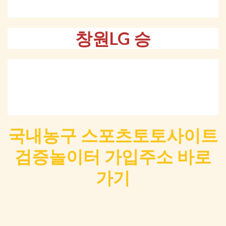
창원LG 승
국내농구 스포츠토토사이트
검증놀이터 가입주소 바로
가기