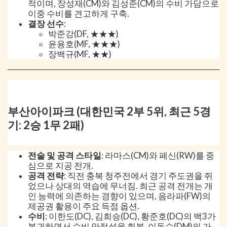
적이며, 장성재(CM)와 김성준(CM)의 수비 가담으로
이중 수비를 견고하게 구축.
결장 선수
:
박준강(DF, ★★★)
윤용호(MF, ★★★)
장백규(MF, ★★)
부산아이파크 (대한민국 2부 5위, 최근 5경
기: 2승 1무 2패)
전술 및 공격 스타일
: 라마스(CM)와 페신(RW)를 중
심으로 지공 전개.
공격 전략
: 직전 충북 청주전에서 경기 주도권을 쥐
었으나 상대의 역습에 무너짐. 최근 공격 전개는 개
인 능력에 의존하는 경향이 있으며, 음라파(FW)의
제공권 활용이 주요 득점 옵션.
수비
: 이한도(DC), 김희승(DC), 황준호(DC)의 백3가
복귀하면서 수비 안정성을 회복. 이동수(DM)의 가