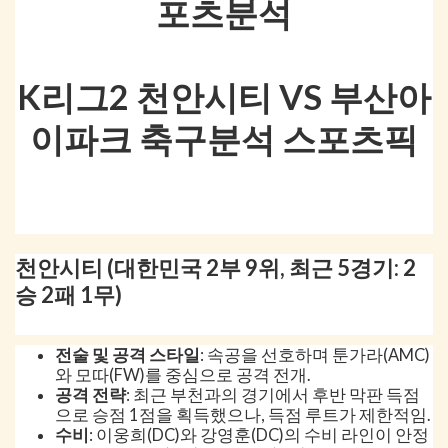
포츠분석
K리그2 천안시티 VS 부산아
이파크 축구분석 스포츠픽
천안시티 (대한민국 2부 9위, 최근 5경기: 2
승 2패 1무)
전술 및 공격 스타일
: 속공을 선호하며 툰가라(AMC)
와 모따(FW)를 중심으로 공격 전개.
공격 전략
: 최근 부천과의 경기에서 후반 막판 득점
으로 승점 1점을 획득했으나, 득점 루트가 제한적임.
수비
: 이웅희(DC)와 강영훈(DC)의 수비 라인이 안정