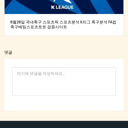
8월28일 국내축구 스포츠픽 스포츠분석 K리그 축구분석 FA컵
축구배팅스포츠토토 검증사이트
댓글