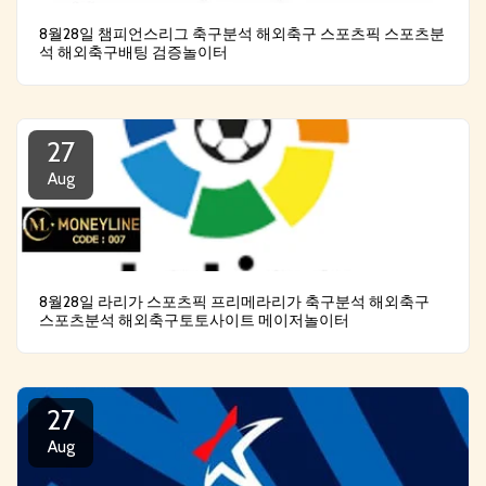
8월28일 챔피언스리그 축구분석 해외축구 스포츠픽 스포츠분
석 해외축구배팅 검증놀이터
27
Aug
8월28일 라리가 스포츠픽 프리메라리가 축구분석 해외축구
스포츠분석 해외축구토토사이트 메이저놀이터
27
Aug