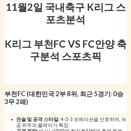
11월2일 국내축구 K리그 스
포츠분석
K리그 부천FC VS FC안양 축
구분석 스포츠픽
부천FC (대한민국 2부 8위, 최근 5경기: 0승
3무 2패)
전술 및 공격 스타일
: 4-3-3 포메이션을 선호하며, 속
공 위주의 플레이가 특징.