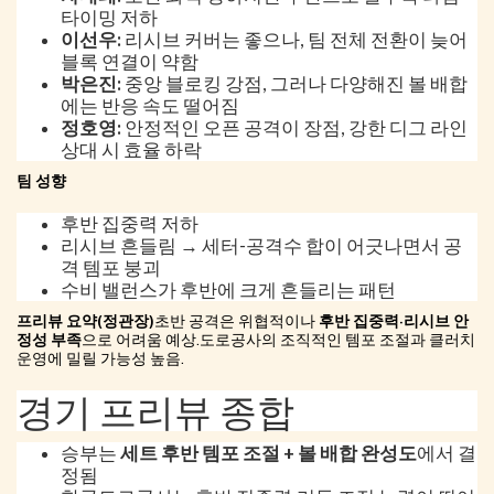
타이밍 저하
이선우:
리시브 커버는 좋으나, 팀 전체 전환이 늦어
블록 연결이 약함
박은진:
중앙 블로킹 강점, 그러나 다양해진 볼 배합
에는 반응 속도 떨어짐
정호영:
안정적인 오픈 공격이 장점, 강한 디그 라인
상대 시 효율 하락
팀 성향
후반 집중력 저하
리시브 흔들림 → 세터-공격수 합이 어긋나면서 공
격 템포 붕괴
수비 밸런스가 후반에 크게 흔들리는 패턴
프리뷰 요약(정관장)
초반 공격은 위협적이나
후반 집중력·리시브 안
정성 부족
으로 어려움 예상.도로공사의 조직적인 템포 조절과 클러치
운영에 밀릴 가능성 높음.
경기 프리뷰 종합
승부는
세트 후반 템포 조절 + 볼 배합 완성도
에서 결
정됨