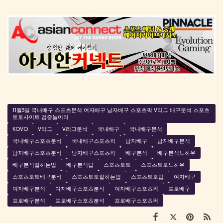
11월5일 국내배구 스포츠분석 여자배구 남자배구 스포츠픽 V리그 배구분석 스포츠
토토사이트 검증놀이터
KOVO
V리그
V리그분석
국내배구
국내배구분석
국내배구스포츠분석
국내배구스포츠픽
남자배구
남자배구분석
남자배구스포츠분석
남자배구스포츠픽
배구분석
배구분석노하우
배구분석잘하는법
배구분석팁
스포츠토토
스포츠토토노하우
스포츠토토배구분석
스포츠토토잘하는법
스포츠토토팁
여자배구
여자배구분석
여자배구스포츠분석
여자배구스포츠픽
프로배구
프로배구분석
프로배구스포츠분석
프로배구스포츠픽