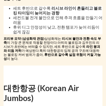
세트 후반으로 갈수록
리시브 라인이 흔들리고 블로
킹 타이밍이 늦어지는 경향
세컨드볼 전개 불안으로 인해 추격 흐름을 만들기 어
려움
후위 디그 안정성이 낮고, 전환 템포가 늦어 리듬이
쉽게 끊김
프리뷰 요약 (삼성화재 관점)
삼성화재는
리시브 불안과 전환 속도 부
족
이 가장 큰 문제로 작용할 전망이다.아히의 블로킹과 김우진의 리
시브가 초반에는 버텨줄 수 있지만, 세트 후반으로 갈수록
라인 붕괴
와 리듬 저하
가 예상된다.특히 대한항공의 입체 공격 구조에 대응하
는 블로킹 커버 범위가 좁아,
후반으로 갈수록 실점 위험이 커질 가능
성
이 높다.
대한항공 (Korean Air
Jumbos)