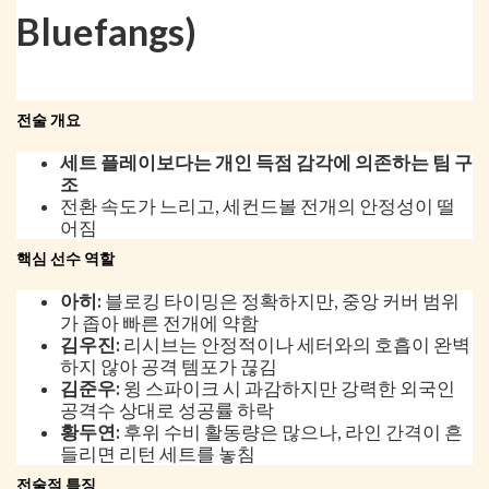
Bluefangs)
전술 개요
세트 플레이보다는 개인 득점 감각에 의존하는 팀 구
조
전환 속도가 느리고, 세컨드볼 전개의 안정성이 떨
어짐
핵심 선수 역할
아히:
블로킹 타이밍은 정확하지만, 중앙 커버 범위
가 좁아 빠른 전개에 약함
김우진:
리시브는 안정적이나 세터와의 호흡이 완벽
하지 않아 공격 템포가 끊김
김준우:
윙 스파이크 시 과감하지만 강력한 외국인
공격수 상대로 성공률 하락
황두연:
후위 수비 활동량은 많으나, 라인 간격이 흔
들리면 리턴 세트를 놓침
전술적 특징