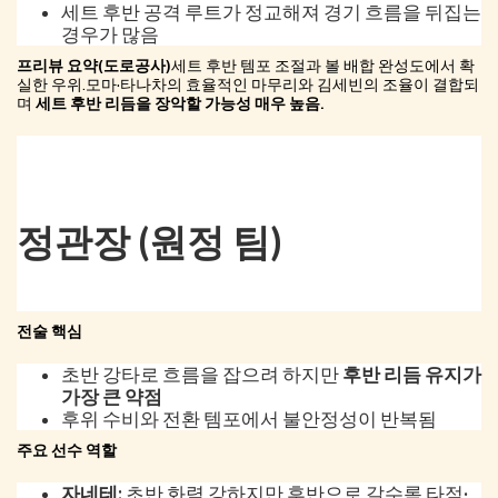
세트 후반 공격 루트가 정교해져 경기 흐름을 뒤집는
경우가 많음
프리뷰 요약(도로공사)
세트 후반 템포 조절과 볼 배합 완성도에서 확
실한 우위.모마·타나차의 효율적인 마무리와 김세빈의 조율이 결합되
며
세트 후반 리듬을 장악할 가능성 매우 높음.
정관장 (원정 팀)
전술 핵심
초반 강타로 흐름을 잡으려 하지만
후반 리듬 유지가
가장 큰 약점
후위 수비와 전환 템포에서 불안정성이 반복됨
주요 선수 역할
자네테:
초반 화력 강하지만 후반으로 갈수록 타점·