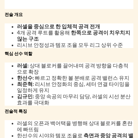
전술 개요
러셀을 중심으로 한 입체적 공격 전개
4개 공격 루트를 활용해
한쪽으로 공격이 치우치지
않는 구조
리시브 안정성과 템포 조율 모두 리그 상위 수준
핵심 선수 역할
러셀:
상대 블로커를 끌어내며 공격 방향을 다층적
으로 확장
한선수:
빠르고 정확한 볼 분배로 공격 밸런스 유지
최준혁:
리시브 안정화의 중심, 세터 연결 타이밍을
일정하게 유지
김규민:
중앙 속공의 마무리 담당, 러셀의 시선 분산
효과를 극대화
전술적 특징
러셀의 오픈과 백어택을 병행해 상대 블로커를 혼란
에 빠뜨림
한선수의 시야와 템포 조율로
측면과 중앙 공격의 밸