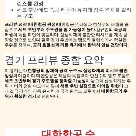
런스를 완성
세트 후반에도 속공 리듬이 유지돼 점수 격차를 벌리
는 구조
프리뷰 요약 (대한항공 관점)
대한항공은 러셀과 한선수의 조합을 중
심으로
세트 초반부터 주도권을 쥘 가능성이 높다.
김규민의 속공과
러셀의 득점 패턴이 맞물리며, 삼성화재의 불안한 리시브를 계속 공
략할 것으로 보인다.결국 경기 후반에는 템포와 밸런스에서 확실한
우위를 점하며,
공격 효율성과 리듬 유지에서 완벽히 앞설 전망이다.
경기 프리뷰 종합 요약
이 경기는
대한항공의 입체적 공격 구조 vs 삼성화재의 리시브 불안
정성
의 대결이다.대한항공은 러셀의 득점력과 한선수의 템포 조율로
세트 초반부터 경기 주도권을 장악할 가능성
이 높으며,삼성화재는 후
위 커버와 전환 속도에서 밀려
세트 후반 실점으로 이어질 위험
이 크
다.결국 경기의 리듬 유지력과 공격 완성도 모두에서
대한항공의 우
위가 확실한 경기
로 전망된다.
대한항공 승