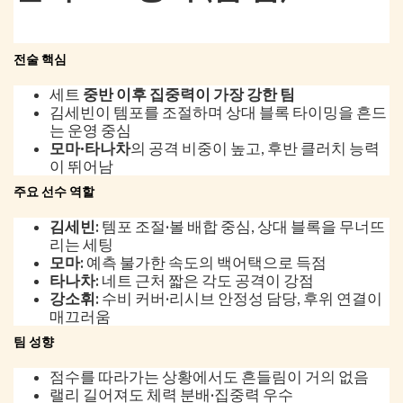
전술 핵심
세트
중반 이후 집중력이 가장 강한 팀
김세빈이 템포를 조절하며 상대 블록 타이밍을 흔드
는 운영 중심
모마·타나차
의 공격 비중이 높고, 후반 클러치 능력
이 뛰어남
주요 선수 역할
김세빈:
템포 조절·볼 배합 중심, 상대 블록을 무너뜨
리는 세팅
모마:
예측 불가한 속도의 백어택으로 득점
타나차:
네트 근처 짧은 각도 공격이 강점
강소휘:
수비 커버·리시브 안정성 담당, 후위 연결이
매끄러움
팀 성향
점수를 따라가는 상황에서도 흔들림이 거의 없음
랠리 길어져도 체력 분배·집중력 우수