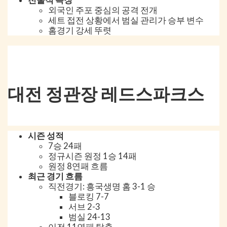
전술적 특징
외국인 주포 중심의 공격 전개
세트 접전 상황에서 범실 관리가 승부 변수
홈경기 강세 뚜렷
대전 정관장 레드스파크스
시즌 성적
7승 24패
정규시즌 원정 1승 14패
원정 8연패 흐름
최근 경기 흐름
직전경기: 흥국생명 홈 3-1 승
블로킹 7-7
서브 2-3
범실 24-13