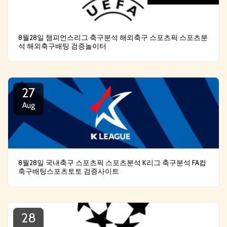
8월28일 챔피언스리그 축구분석 해외축구 스포츠픽 스포츠분
석 해외축구배팅 검증놀이터
27
Aug
8월28일 국내축구 스포츠픽 스포츠분석 K리그 축구분석 FA컵
축구배팅스포츠토토 검증사이트
28