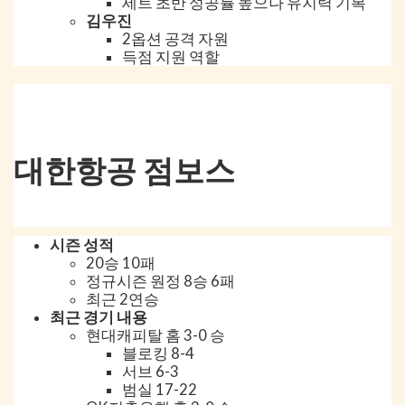
세트 초반 성공률 높으나 유지력 기복
김우진
2옵션 공격 자원
득점 지원 역할
대한항공 점보스
시즌 성적
20승 10패
정규시즌 원정 8승 6패
최근 2연승
최근 경기 내용
현대캐피탈 홈 3-0 승
블로킹 8-4
서브 6-3
범실 17-22