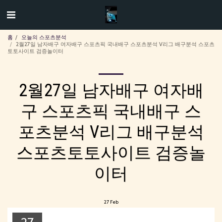
홈
오늘의 스포츠분석
2월27일 남자배구 여자배구 스포츠픽 국내배구 스포츠분석 V리그 배구분석 스포츠
토토사이트 검증놀이터
2월27일 남자배구 여자배
구 스포츠픽 국내배구 스
포츠분석 V리그 배구분석
스포츠토토사이트 검증놀
이터
27
Feb