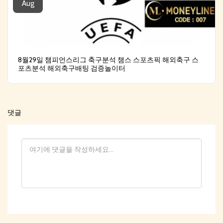
Aug
8월29일 챔피언스리그 축구분석 챔스 스포츠픽 해외축구 스
포츠분석 해외축구배팅 검증놀이터
댓글