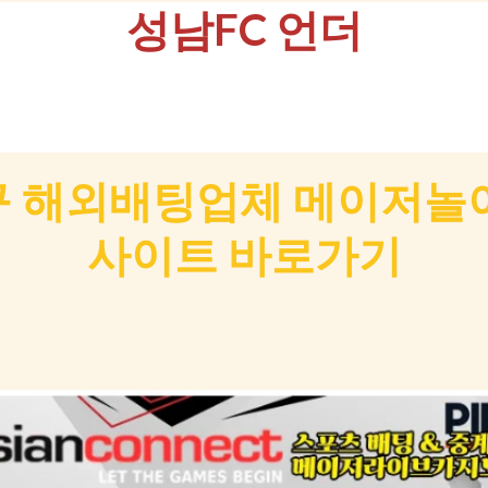
성남FC 언더
 해외배팅업체 메이저놀
사이트 바로가기