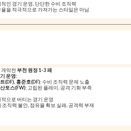
실리적인 경기 운영, 단단한 수비 조직력
점유율을 적극적으로 가져가는 스타일은 아님
음
: 개막전
부천 원정 1-3 패
경기 운영
:
(DF), 홍준호(DF)
: 수비 조직력 문제 노출
산토스(FW)
: 고립된 플레이, 공격 기회 부족
수비적으로 버티는 경기 운영
비 조직력 불안, 점유율 확보 실패, 공격력 부재
음