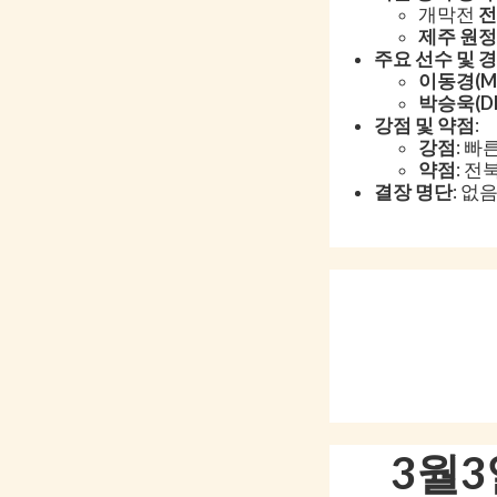
개막전
전
제주 원정
주요 선수 및 
이동경(M
박승욱(DF
강점 및 약점
:
강점
: 빠
약점
: 
결장 명단
: 없
3월3