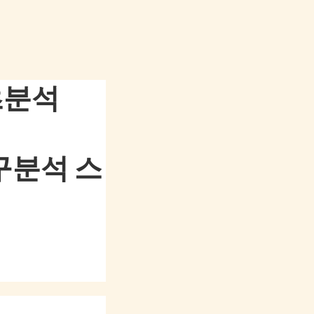
츠분석
구분석 스