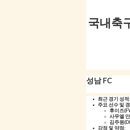
국내축구
성남 FC
최근 경기 성적
주요 선수 및 
후이즈(F
사무엘 안
김주원(DF
강점 및 약점
: