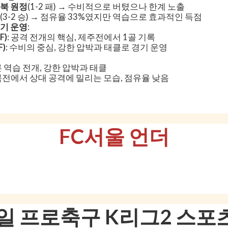
북 원정
(1-2 패) → 수비적으로 버텼으나 한계 노출
(3-2 승) → 점유율 33%였지만 역습으로 효과적인 득점
경기 운영
:
F)
: 공격 전개의 핵심, 제주전에서 1골 기록
)
: 수비의 중심, 강한 압박과 태클로 경기 운영
른 역습 전개, 강한 압박과 태클
전북전에서 상대 공격에 밀리는 모습, 점유율 낮음
음
FC서울 언더
일 프로축구 K리그2 스