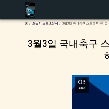
홈
오늘의 스포츠분석
3월3일 국내축구 스포츠픽 K리
3월3일 국내축구 
03
Mar