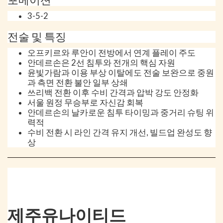
3-5-2
전술 및 특징
오프키르와 루안이 전방에서 연계 플레이 주도
안데르손은 2선 침투와 전개의 핵심 자원
윤빛가람과 이용 부상 이탈에도 전술 보완으로 중원
과 측면 전환 불안 일부 상쇄
쓰리백 전환 이후 수비 간격과 압박 강도 안정화
서울 원정 무승부로 자신감 회복
안데르손의 날카로운 침투 타이밍과 중거리 슈팅 위
력적
수비 전환 시 라인 간격 유지 개선, 빌드업 완성도 향
상
제주유나이티드