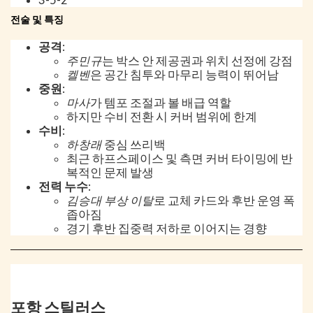
3-5-2
전술 및 특징
공격
:
주민규
는 박스 안 제공권과 위치 선정에 강점
켈벤
은 공간 침투와 마무리 능력이 뛰어남
중원
:
마사
가 템포 조절과 볼 배급 역할
하지만 수비 전환 시 커버 범위에 한계
수비
:
하창래
중심 쓰리백
최근 하프스페이스 및 측면 커버 타이밍에 반
복적인 문제 발생
전력 누수
:
김승대 부상 이탈
로 교체 카드와 후반 운영 폭
좁아짐
경기 후반 집중력 저하로 이어지는 경향
포항 스틸러스