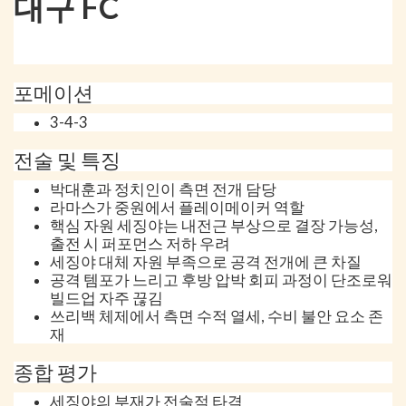
대구 FC
포메이션
3-4-3
전술 및 특징
박대훈과 정치인이 측면 전개 담당
라마스가 중원에서 플레이메이커 역할
핵심 자원 세징야는 내전근 부상으로 결장 가능성,
출전 시 퍼포먼스 저하 우려
세징야 대체 자원 부족으로 공격 전개에 큰 차질
공격 템포가 느리고 후방 압박 회피 과정이 단조로워
빌드업 자주 끊김
쓰리백 체제에서 측면 수적 열세, 수비 불안 요소 존
재
종합 평가
세징야의 부재가 전술적 타격