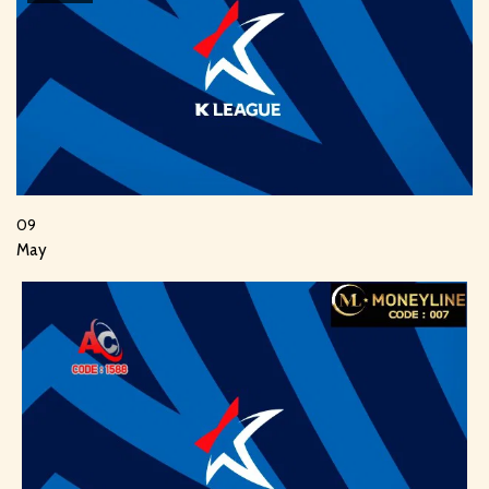
09
May