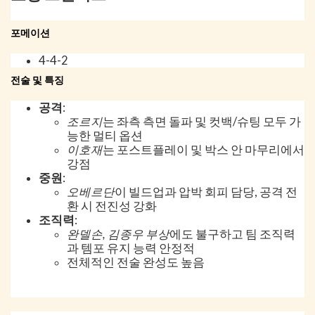
포메이션
4-4-2
전술 및 특징
공격
:
조르지
는 좌측 측면 돌파 및 컷백/슈팅 모두 가
능한 멀티 옵션
이호재
는 포스트플레이 및 박스 안 마무리에서
강점
중원
:
오베르단
이 빌드업과 압박 회피 담당, 공격 전
환 시 전진성 강화
조직력
:
완델손, 김종우 부상
에도 불구하고 팀 조직력
과 템포 유지 능력 안정적
전체적인 전술 완성도 높음