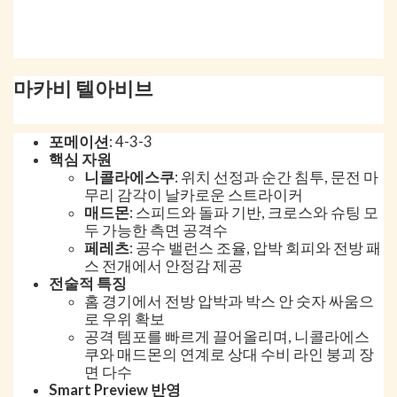
마카비 텔아비브
포메이션
: 4-3-3
핵심 자원
니콜라에스쿠
: 위치 선정과 순간 침투, 문전 마
무리 감각이 날카로운 스트라이커
매드몬
: 스피드와 돌파 기반, 크로스와 슈팅 모
두 가능한 측면 공격수
페레츠
: 공수 밸런스 조율, 압박 회피와 전방 패
스 전개에서 안정감 제공
전술적 특징
홈 경기에서 전방 압박과 박스 안 숫자 싸움으
로 우위 확보
공격 템포를 빠르게 끌어올리며, 니콜라에스
쿠와 매드몬의 연계로 상대 수비 라인 붕괴 장
면 다수
Smart Preview 반영