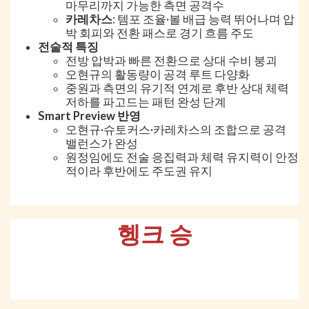
마무리까지 가능한 측면 공격수
카레차스
: 템포 조율·볼 배급 능력 뛰어나며 압
박 회피와 전환 패스로 경기 흐름 주도
전술적 특징
전방 압박과 빠른 전환으로 상대 수비 붕괴
오현규의 활동량이 공격 루트 다양화
중원과 측면의 유기적 연계로 후반 상대 체력
저하를 파고드는 패턴 완성 단계
Smart Preview 반영
오현규·슈토커스·카레차스의 조합으로 공격
밸런스가 완성
원정임에도 전술 응집력과 체력 유지력이 안정
적이라 후반에도 주도권 유지
헹크 승