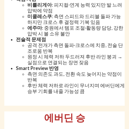
비를리게아
: 피지컬·연계 능력 있지만 발 느려
압박에 약점
미쿨레스쿠
: 측면 스피드와 드리블 돌파 가능
하지만 크로스 후 결정력 기복 있음
에주마
: 중원에서 템포 조절·활동량 담당, 강한
압박 시 볼 소유 불안
전술적 문제점
공격 전개가 측면 돌파·크로스에 치중, 전술 단
조로움 반복
원정 시 체력 저하 두드러져 후반 라인 붕괴 →
실점으로 연결되는 장면 잦음
Smart Preview 반영
측면 의존도 과도, 전환 속도 늦어지는 약점이
반복
후반 체력 저하로 라인이 무너지며 에버딘에게
승부 기회를 내줄 가능성 큼
에버딘 승