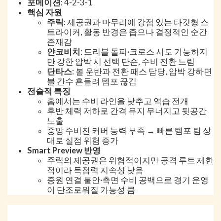
포메이션
: 4-2-3-1
핵심 자원
주릭
: 제공권과 마무리에 강점 있는 타깃형 스
트라이커, 활동 반경은 좁으나 결정적인 순간
존재감
얀코비치
: 드리블 돌파·크로스 시도 가능하지
만 강한 압박 시 선택 단순, 수비 전환 느림
단타스
: 볼 운반과 전환 패스 담당, 압박 강하면
볼 간수 흔들려 템포 끊김
전술적 특징
홈에서는 수비 라인을 낮추고 역습 전개
후반 체력 저하로 간격 유지 무너지고 뒷공간
노출
중앙 수비진 커버 능력 부족 → 빠른 템포 팀 상
대로 실점 위험 증가
Smart Preview 반영
주릭의 제공권은 위협적이지만 공격 루트 제한
적이라 득점력 지속성 낮음
중원 연결 불안·측면 수비 공백으로 경기 운영
이 단조로워질 가능성 큼