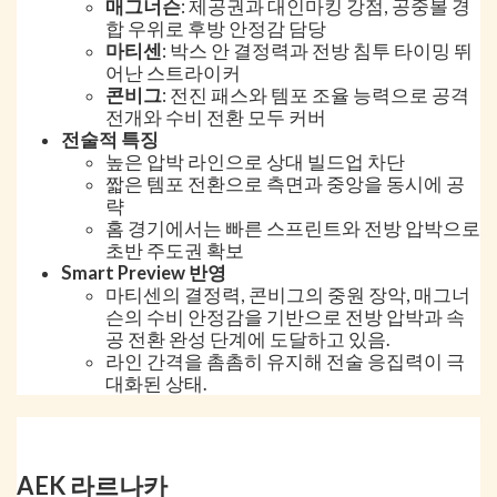
매그너슨
: 제공권과 대인마킹 강점, 공중볼 경
합 우위로 후방 안정감 담당
마티센
: 박스 안 결정력과 전방 침투 타이밍 뛰
어난 스트라이커
콘비그
: 전진 패스와 템포 조율 능력으로 공격
전개와 수비 전환 모두 커버
전술적 특징
높은 압박 라인으로 상대 빌드업 차단
짧은 템포 전환으로 측면과 중앙을 동시에 공
략
홈 경기에서는 빠른 스프린트와 전방 압박으로
초반 주도권 확보
Smart Preview 반영
마티센의 결정력, 콘비그의 중원 장악, 매그너
슨의 수비 안정감을 기반으로 전방 압박과 속
공 전환 완성 단계에 도달하고 있음.
라인 간격을 촘촘히 유지해 전술 응집력이 극
대화된 상태.
AEK 라르나카