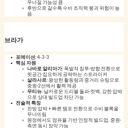
무너질 가능성 큼
후반으로 갈수록 수비 조직력 붕괴 위험이 높
음
브라가
포메이션
: 4-3-3
핵심 자원
나바로 알리아가
: 폭발적 침투·방향 전환으로
뒷공간 집요하게 공략하는 스트라이커
살라사르
: 왕성한 활동량과 중거리 슈팅으로
중원·2선에서 활력 제공
무티뉴
: 날카로운 드리블 돌파·컷백, 강한 압박
으로 상대 빌드업 차단 가능
전술적 특징
전방 압박 + 빠른 템포 전환으로 수비 블록을
무너뜨림
원정에서도 점유율 기반 안정적 빌드업, 중원·
측면 동시 장악 가능