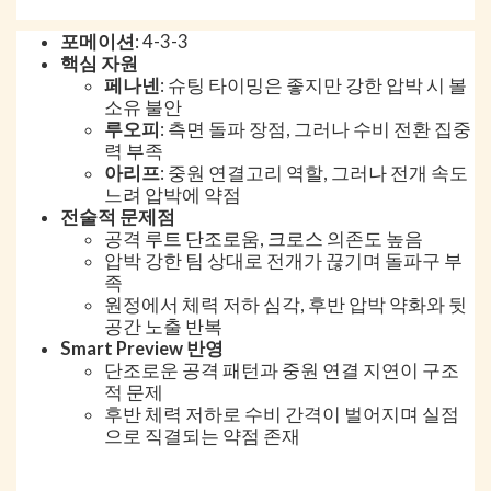
포메이션
: 4-3-3
핵심 자원
페나넨
: 슈팅 타이밍은 좋지만 강한 압박 시 볼
소유 불안
루오피
: 측면 돌파 장점, 그러나 수비 전환 집중
력 부족
아리프
: 중원 연결고리 역할, 그러나 전개 속도
느려 압박에 약점
전술적 문제점
공격 루트 단조로움, 크로스 의존도 높음
압박 강한 팀 상대로 전개가 끊기며 돌파구 부
족
원정에서 체력 저하 심각, 후반 압박 약화와 뒷
공간 노출 반복
Smart Preview 반영
단조로운 공격 패턴과 중원 연결 지연이 구조
적 문제
후반 체력 저하로 수비 간격이 벌어지며 실점
으로 직결되는 약점 존재