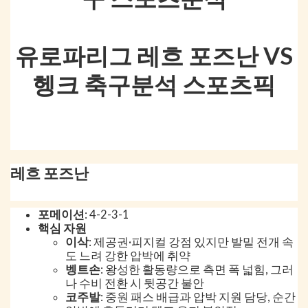
유로파리그 레흐 포즈난 VS
헹크 축구분석 스포츠픽
레흐 포즈난
포메이션
: 4-2-3-1
핵심 자원
이삭
: 제공권·피지컬 강점 있지만 발밑 전개 속
도 느려 강한 압박에 취약
벵트손
: 왕성한 활동량으로 측면 폭 넓힘, 그러
나 수비 전환 시 뒷공간 불안
코주발
: 중원 패스 배급과 압박 지원 담당, 순간