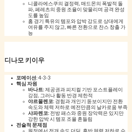
니콜라에스쿠의 결정력, 매드몬의 폭발적 돌
파, 페레츠의 중원 조율이 맞물리며 공격 완성
도를 높임
홈 경기 특유의 템포와 압박 강도로 상대에게
여유를 주지 않고, 빠른 전환으로 찬스 창출 가
능
디나모 키이우
포메이션
: 4-3-3
핵심 자원
바나트
: 제공권과 피지컬 기반 포스트플레이
강점, 그러나 활동 반경 제한적
야르몰렌코
: 경험과 개인기 돋보이지만 전환
속도와 체력 저하로 예전만큼의 날카로움 부족
샤파렌코
: 전방 패스와 중원 장악력은 있지만
강한 압박 시 템포 조율 흔들림
전술적 문제점
원정에서 전개 속도 더딤, 후반 체력 저하로 수