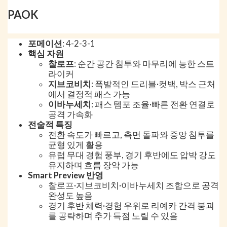
PAOK
포메이션
: 4-2-3-1
핵심 자원
찰로프
: 순간 공간 침투와 마무리에 능한 스트
라이커
지브코비치
: 폭발적인 드리블·컷백, 박스 근처
에서 결정적 패스 가능
이바누세치
: 패스 템포 조율·빠른 전환 연결로
공격 가속화
전술적 특징
전환 속도가 빠르고, 측면 돌파와 중앙 침투를
균형 있게 활용
유럽 무대 경험 풍부, 경기 후반에도 압박 강도
유지하며 흐름 장악 가능
Smart Preview 반영
찰로프·지브코비치·이바누세치 조합으로 공격
완성도 높음
경기 후반 체력·경험 우위로 리예카 간격 붕괴
를 공략하며 추가 득점 노릴 수 있음