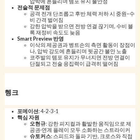
압박에 흔들리며 템포 유지 불안정
전술적 문제점
공격 전개 단조롭고 후반 체력 저하 시 중원–수
비 간격 벌어짐
강한 압박을 받으면 전방 연결 끊기며, 수비 블
록 재정비 속도도 늦음
Smart Preview 반영
이삭의 제공권과 벵트손의 측면 활동이 장점이
나, 압박 강도에 흔들리며 뒷공간 불안 노출
코주발의 템포 유지가 무너지면 전방 연결이
단절되고 전술 응집력이 급격히 떨어짐
헹크
포메이션
: 4-2-3-1
핵심 자원
오현규
: 강한 피지컬과 활발한 움직임으로 제
공권·연계 플레이 모두 소화하는 스트라이커
슈토커스
: 스피드와 돌파 기반, 크로스와 직접