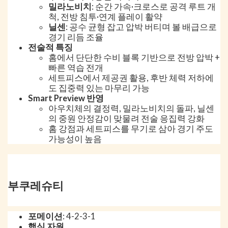
밀라노비치
: 순간 가속·크로스로 공격 루트 개
척, 전방 침투·연계 플레이 활약
닐센
: 공수 균형 잡고 압박 버티며 볼 배급으로
경기 리듬 조율
전술적 특징
홈에서 단단한 수비 블록 기반으로 전방 압박 +
빠른 역습 전개
세트피스에서 제공권 활용, 후반 체력 저하에
도 집중력 있는 마무리 가능
Smart Preview 반영
아우치체의 결정력, 밀라노비치의 돌파, 닐센
의 중원 안정감이 맞물려 전술 응집력 강화
홈 강점과 세트피스를 무기로 삼아 경기 주도
가능성이 높음
부쿠레슈티
포메이션
: 4-2-3-1
핵심 자원