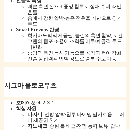
전술적 특징
빠른 측면 전개 + 중앙 침투로 상대 수비 라인
흔듦
홈에서 강한 압박·높은 점유율 기반으로 경기
주도
Smart Preview 반영
학사바노빅의 제공권, 볼린의 측면 활약, 로젠
그렌의 템포 조율이 조화를 이루며 공격 루트
다변화
중앙과 측면 동시 가동으로 공격 패턴이 강화,
전술 응집력과 압박 강도로 승부 주도 가능
시그마 올로모우츠
포메이션
: 4-2-3-1
핵심 자원
타자니
: 전방 압박·침투 타이밍 날카로움, 그러
나 제공권 한계
자노셰크
: 중원 볼 배급·전환 능력 보유, 압박