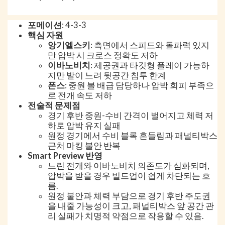
포메이션
: 4-3-3
핵심 자원
앙기엘스키
: 측면에서 스피드와 돌파력 있지
만 압박 시 크로스 정확도 저하
이바노비치
: 제공권과 타깃형 플레이 가능하
지만 발이 느려 뒷공간 침투 한계
폰스
: 중원 볼 배급 담당하나 압박 회피 부족으
로 전개 속도 저하
전술적 문제점
경기 후반 중원-수비 간격이 벌어지고 체력 저
하로 압박 유지 실패
원정 경기에서 수비 블록 흔들림과 패널티박스
근처 마킹 불안 반복
Smart Preview 반영
느린 전개와 이바노비치 의존도가 심화되며,
압박을 받을 경우 빌드업이 쉽게 차단되는 흐
름.
원정 불안과 체력 부담으로 경기 후반 주도권
을 내줄 가능성이 크고, 패널티박스 앞 공간 관
리 실패가 치명적 약점으로 작용할 수 있음.