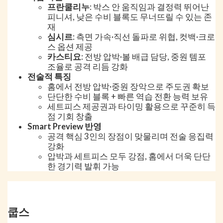
프란쿨리누
: 박스 안 움직임과 결정력 뛰어난
피니셔, 낮은 수비 블록도 무너뜨릴 수 있는 존
재
심시르
: 측면 가속·직선 돌파로 위협, 컷백·크로
스 옵션 제공
카스티요
: 전방 압박·볼 배급 담당, 중원 템포
조율로 공격 리듬 강화
전술적 특징
홈에서 전방 압박·중원 장악으로 주도권 확보
단단한 수비 블록 + 빠른 역습 전환 능력 보유
세트피스 제공권과 타이밍 활용으로 꾸준히 득
점 기회 창출
Smart Preview 반영
공격 핵심 3인의 장점이 맞물리며 전술 응집력
강화
압박과 세트피스 모두 강점, 홈에서 더욱 단단
한 경기력 발휘 가능
쿱스