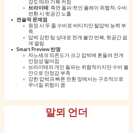
강도 따라 기복 커짐
브라이테
: 측면 돌파·컷인 플레이 위협적, 수비
전환 시 뒷공간 노출
전술적 문제점
원정 시 두 줄 수비로 버티지만 탈압박 능력 부
족
압박 강한 팀 상대로 전개 불안 반복, 뒷공간 쉽
게 열림
Smart Preview 반영
자노셰크 의존도가 크고 압박에 흔들려 전개
안정성 떨어짐
브라이테의 개인 돌파는 위협적이지만 수비 불
안으로 안정감 부족
강한 압박과 빠른 전환 앞에서는 구조적으로
무너질 위험이 큼
말뫼 언더