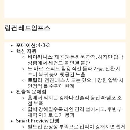
링컨 레드임프스
포메이션
: 4-3-3
핵심 자원
비야카나스
: 제공권·몸싸움 강점, 하지만 압박
상황에서 세컨드 볼 연결 불안
드 바르
: 스피드 활용 직선 돌파 가능, 전환 시
수비 복귀 늦어 뒷공간 노출
토릴라
: 전진 패스 시도는 있으나 강한 압박 시
안정적 볼 순환에 한계
전술적 문제점
홈에서 의지는 강하나 전술적 응집력·템포 조
절 부족
압박 강해질수록 라인 간격 벌어지고, 후반부
체력 저하로 쉽게 붕괴
Smart Preview 반영
빌드업 안정성 부족으로 압박이 강해지면 쉽게