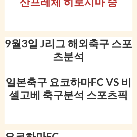
산프레체 히로시마 승
9월3일 J리그 해외축구 스포
츠분석
일본축구 요코하마FC VS 비
셀고베 축구분석 스포츠픽
요코하마FC