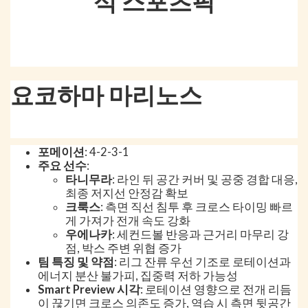
석 스포츠픽
요코하마 마리노스
포메이션
: 4-2-3-1
주요 선수
:
타니무라
: 라인 뒤 공간 커버 및 공중 경합 대응,
최종 저지선 안정감 확보
크룩스
: 측면 직선 침투 후 크로스 타이밍 빠르
게 가져가 전개 속도 강화
우에나카
: 세컨드볼 반응과 근거리 마무리 강
점, 박스 주변 위협 증가
팀 특징 및 약점
: 리그 잔류 우선 기조로 로테이션과
에너지 분산 불가피, 집중력 저하 가능성
Smart Preview 시각
: 로테이션 영향으로 전개 리듬
이 끊기면 크로스 의존도 증가, 역습 시 측면 뒷공간