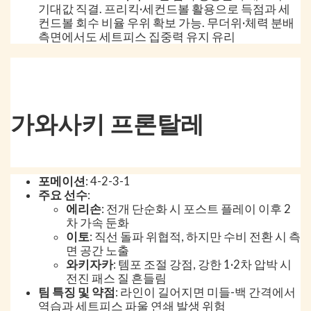
기대값 직결. 프리킥·세컨드볼 활용으로 득점과 세
컨드볼 회수 비율 우위 확보 가능. 무더위·체력 분배
측면에서도 세트피스 집중력 유지 유리
가와사키 프론탈레
포메이션
: 4-2-3-1
주요 선수
:
에리손
: 전개 단순화 시 포스트 플레이 이후 2
차 가속 둔화
이토
: 직선 돌파 위협적, 하지만 수비 전환 시 측
면 공간 노출
와키자카
: 템포 조절 강점, 강한 1·2차 압박 시
전진 패스 질 흔들림
팀 특징 및 약점
: 라인이 길어지면 미들-백 간격에서
역습과 세트피스 파울 연쇄 발생 위험