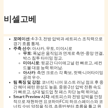
비셀고베
포메이션
: 4-3-3, 전방 압박과 세트피스 조직력으로
경기 흐름 통제.
주축 선수
: 아사카, 무토, 미야시로
무토
: 폭넓은 움직임과 연계로 측면-중앙 연결,
박스 침투 타이밍 정교.
미야시로
: 뒷공간 다이애고널 런 빠르고, 세컨
드볼 대응 능력 뛰어남.
아사카
: 측면 크로스 각 확보, 컷백·니어타이밍
공격 우수.
팀 특징 및 강점
: 코너킥 니어 포스트 러닝 점프 후 중
간 헤더 패턴 완성도 높음. 중원·2선 압박 전환 속도
가 빠르고, 상대 빌드업 첫 패스 차단 능력 뛰어남.
Smart Preview 시각
: 세트피스와 전방 압박을 안정
적으로 재현하면 요코하마FC의 하프스페이스와 코
너킥 수비 약점을 직격. 초중반부터 흐름을 틀고 원