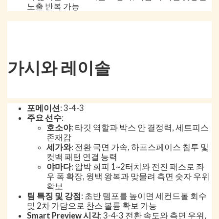
노출 반복 가능
가시와 레이솔
포메이션
: 3-4-3
주요 선수
:
호소야
: 타깃 역할과 박스 안 결정력, 세트피스
존재감
세가와
: 전환 국면 가속, 하프스페이스 침투 및
컷백 패턴 연결 능력
야마다
: 압박 회피 1~2터치와 전진 패스로 좌
우 폭 확장, 윙백 왕복과 맞물려 측면 숫자 우위
확보
팀 특징 및 강점
: 초반 템포를 높이면 세컨드볼 회수
및 2차 가담으로 찬스 볼륨 확보 가능
Smart Preview 시각
: 3-4-3 전환 속도와 측면 우위,