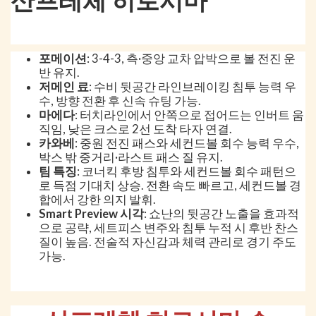
포메이션
: 3-4-3, 측·중앙 교차 압박으로 볼 전진 운
반 유지.
저메인 료
: 수비 뒷공간 라인브레이킹 침투 능력 우
수, 방향 전환 후 신속 슈팅 가능.
마에다
: 터치라인에서 안쪽으로 접어드는 인버트 움
직임, 낮은 크스로 2선 도착 타자 연결.
카와베
: 중원 전진 패스와 세컨드볼 회수 능력 우수,
박스 밖 중거리·라스트 패스 질 유지.
팀 특징
: 코너킥 후방 침투와 세컨드볼 회수 패턴으
로 득점 기대치 상승. 전환 속도 빠르고, 세컨드볼 경
합에서 강한 의지 발휘.
Smart Preview 시각
: 쇼난의 뒷공간 노출을 효과적
으로 공략, 세트피스 변주와 침투 누적 시 후반 찬스
질이 높음. 전술적 자신감과 체력 관리로 경기 주도
가능.