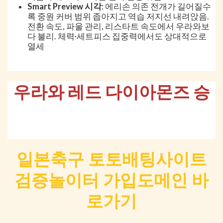
Smart Preview 시각
: 에리손 의존 전개가 길어질수
록 중원 커버 범위 좁아지고 역습 저지선 내려앉음.
전환 속도, 파울 관리, 리스타트 속도에서 우라와보
다 불리. 체력·세트피스 집중력에서도 상대적으로
열세
우라와 레드 다이아몬즈 승
일본축구 토토배팅사이트
검증놀이터 가입도메인 바
로가기