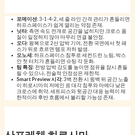
포메이션
: 3-1-4-2, 세 줄 라인 간격 관리가 흔들리면
하프스페이스가 쉽게 열리는 약점 존재.
닛타
: 측면 속도 전개로 공간을 넓히지만 크로스 품
질이 일정하지 않아 마무리 연결 불안정.
오다
: 왕복으로 2선 압박 기여, 전환 국면에서 첫 패
스가 뒤로 흐르면 템포 저하 발생.
오노세
: 하프스페이스 침투로 세컨드런 노림, 박스
안 첫 터치가 흔들리면 슈팅 각 둔화.
팀 특징
: 전방 압박 강도를 높이면 점유율 잠시 흔들
릴 수 있으나, 전술적 안정성은 제한적.
Smart Preview 시각
: 3백 전환 시 윙백 뒤 공간 노출
이 히로시마의 저메인 료 대각 침투와 마에다 낮은
크로스에 취약. 세트피스와 뒷공간 대응 능력이 제
한적이라 후반 흐름에서 불리할 가능성 존재.
산프레체 히로시마