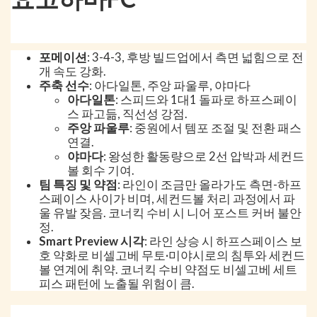
포메이션
: 3-4-3, 후방 빌드업에서 측면 넓힘으로 전
개 속도 강화.
주축 선수
: 아다일톤, 주앙 파울루, 야마다
아다일톤
: 스피드와 1대1 돌파로 하프스페이
스 파고듦, 직선성 강점.
주앙 파울루
: 중원에서 템포 조절 및 전환 패스
연결.
야마다
: 왕성한 활동량으로 2선 압박과 세컨드
볼 회수 기여.
팀 특징 및 약점
: 라인이 조금만 올라가도 측면-하프
스페이스 사이가 비며, 세컨드볼 처리 과정에서 파
울 유발 잦음. 코너킥 수비 시 니어 포스트 커버 불안
정.
Smart Preview 시각
: 라인 상승 시 하프스페이스 보
호 약화로 비셀고베 무토·미야시로의 침투와 세컨드
볼 연계에 취약. 코너킥 수비 약점도 비셀고베 세트
피스 패턴에 노출될 위험이 큼.