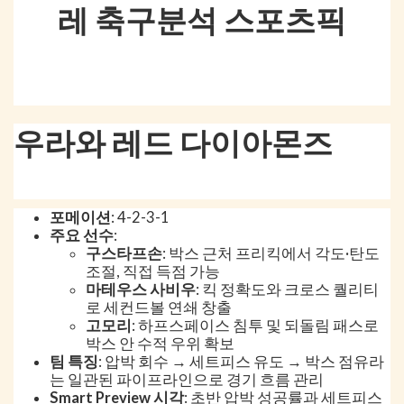
레 축구분석 스포츠픽
우라와 레드 다이아몬즈
포메이션
: 4-2-3-1
주요 선수
:
구스타프손
: 박스 근처 프리킥에서 각도·탄도
조절, 직접 득점 가능
마테우스 사비우
: 킥 정확도와 크로스 퀄리티
로 세컨드볼 연쇄 창출
고모리
: 하프스페이스 침투 및 되돌림 패스로
박스 안 수적 우위 확보
팀 특징
: 압박 회수 → 세트피스 유도 → 박스 점유라
는 일관된 파이프라인으로 경기 흐름 관리
Smart Preview 시각
: 초반 압박 성공률과 세트피스