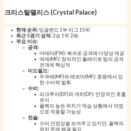
크리스탈팰리스 (Crystal Palace)
현재 순위:
잉글랜드 1부 리그 15위
최근 5경기 성적:
2승 1무 2패
주요 이슈:
공격:
마테타(FW): 복귀로 공격에 다양성 제공
에제(MF): 창의적인 플레이로 팀의 공격
전개에 핵심적
미드필드:
두쿠레(MF)와 레르마(MF): 중원에서 강
한 수비력 발휘
수비:
라크루아(DF)와 게히(DF): 안정적인 호흡
유지
풀백의 높은 위치가 역습 상황에서 약점
으로 작용할 가능성
전술:
수비 안정성을 보여주고 있지만, 풀백의
위치 문제 해결 필요