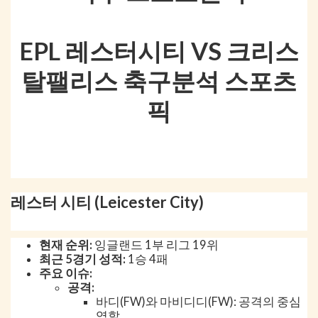
EPL 레스터시티 VS 크리스
탈팰리스 축구분석 스포츠
픽
레스터 시티 (Leicester City)
현재 순위:
잉글랜드 1부 리그 19위
최근 5경기 성적:
1승 4패
주요 이슈:
공격:
바디(FW)와 마비디디(FW): 공격의 중심
역할