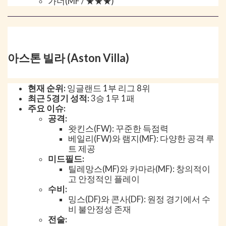
가너(MF / ★★★)
아스톤 빌라 (Aston Villa)
현재 순위:
잉글랜드 1부 리그 8위
최근 5경기 성적:
3승 1무 1패
주요 이슈:
공격:
왓킨스(FW): 꾸준한 득점력
베일리(FW)와 램지(MF): 다양한 공격 루
트 제공
미드필드:
틸레망스(MF)와 카마라(MF): 창의적이
고 안정적인 플레이
수비:
밍스(DF)와 콘사(DF): 원정 경기에서 수
비 불안정성 존재
전술: