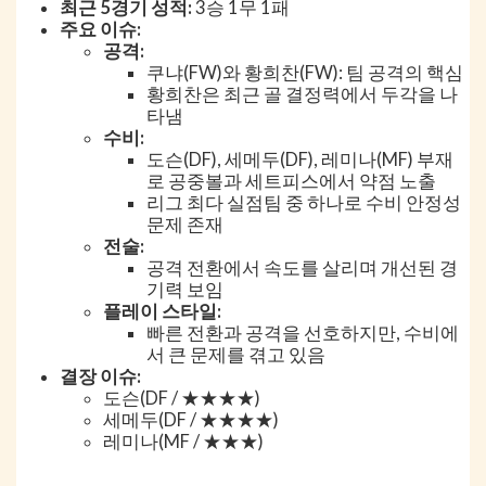
최근 5경기 성적:
3승 1무 1패
주요 이슈:
공격:
쿠냐(FW)와 황희찬(FW): 팀 공격의 핵심
황희찬은 최근 골 결정력에서 두각을 나
타냄
수비:
도슨(DF), 세메두(DF), 레미나(MF) 부재
로 공중볼과 세트피스에서 약점 노출
리그 최다 실점팀 중 하나로 수비 안정성
문제 존재
전술:
공격 전환에서 속도를 살리며 개선된 경
기력 보임
플레이 스타일:
빠른 전환과 공격을 선호하지만, 수비에
서 큰 문제를 겪고 있음
결장 이슈:
도슨(DF / ★★★★)
세메두(DF / ★★★★)
레미나(MF / ★★★)