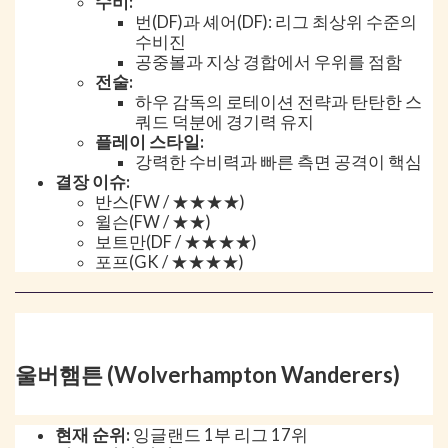
수비:
번(DF)과 셰어(DF): 리그 최상위 수준의
수비진
공중볼과 지상 경합에서 우위를 점함
전술:
하우 감독의 로테이션 전략과 탄탄한 스
쿼드 덕분에 경기력 유지
플레이 스타일:
강력한 수비력과 빠른 측면 공격이 핵심
결장 이슈:
반스(FW / ★★★★)
윌슨(FW / ★★)
보트만(DF / ★★★★)
포프(GK / ★★★★)
울버햄튼 (Wolverhampton Wanderers)
현재 순위:
잉글랜드 1부 리그 17위