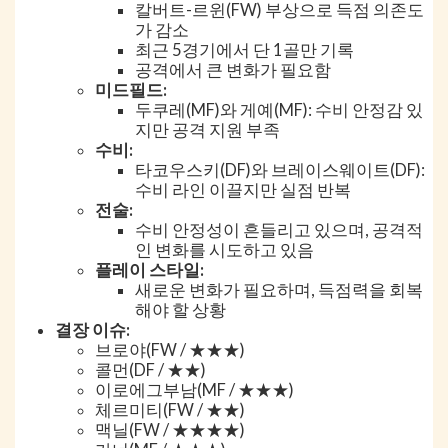
칼버트-르윈(FW) 부상으로 득점 의존도
가 감소
최근 5경기에서 단 1골만 기록
공격에서 큰 변화가 필요함
미드필드:
두쿠레(MF)와 게예(MF): 수비 안정감 있
지만 공격 지원 부족
수비:
타코우스키(DF)와 브레이스웨이트(DF):
수비 라인 이끌지만 실점 반복
전술:
수비 안정성이 흔들리고 있으며, 공격적
인 변화를 시도하고 있음
플레이 스타일:
새로운 변화가 필요하며, 득점력을 회복
해야 할 상황
결장 이슈:
브로야(FW / ★★★)
콜먼(DF / ★★)
이로에그부남(MF / ★★★)
체르미티(FW / ★★)
맥닐(FW / ★★★★)