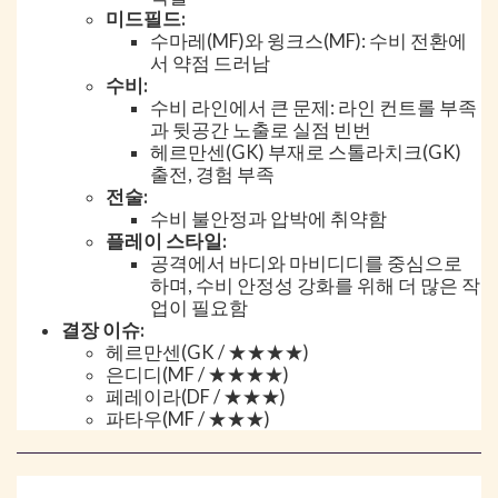
미드필드:
수마레(MF)와 윙크스(MF): 수비 전환에
서 약점 드러남
수비:
수비 라인에서 큰 문제: 라인 컨트롤 부족
과 뒷공간 노출로 실점 빈번
헤르만센(GK) 부재로 스톨라치크(GK)
출전, 경험 부족
전술:
수비 불안정과 압박에 취약함
플레이 스타일:
공격에서 바디와 마비디디를 중심으로
하며, 수비 안정성 강화를 위해 더 많은 작
업이 필요함
결장 이슈:
헤르만센(GK / ★★★★)
은디디(MF / ★★★★)
페레이라(DF / ★★★)
파타우(MF / ★★★)