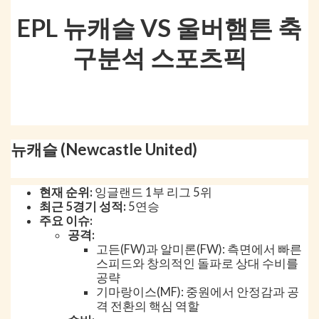
EPL 뉴캐슬 VS 울버햄튼 축
구분석 스포츠픽
뉴캐슬 (Newcastle United)
현재 순위:
잉글랜드 1부 리그 5위
최근 5경기 성적:
5연승
주요 이슈:
공격:
고든(FW)과 알미론(FW): 측면에서 빠른
스피드와 창의적인 돌파로 상대 수비를
공략
기마랑이스(MF): 중원에서 안정감과 공
격 전환의 핵심 역할