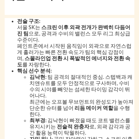
전술 구조:
서울 SK는
스크린 이후 외곽 전개가 완벽히 다듬어
진 팀
으로, 공격과 수비의 밸런스 모두 리그 최상급
수준이다.
페인트존에서 시작된 움직임이 외곽으로 자연스럽
게 흘러가는 빠른 전환 속도가 팀의 핵심 강점이
며,
스몰라인업 전환 시 폭발적인 에너지와 전환 속
도
를 자랑한다.
핵심 선수 분석:
김낙현:
팀 공격의 절대적인 중심. 스텝백과 캐
치앤슈트를 모두 안정적으로 구사하며, 수비
수의 시야를 빼앗는 섬세한 타이밍 감각이 뛰
어나다.
최근에는 오프볼 무브먼트의 완성도가 높아져
단순한 슈터를 넘어
리듬 메이커 역할
을 수행
한다.
최부경:
김낙현이 빠졌을 때도 코트 밸런스를
유지시키는
전술적 완충자
로, 외곽 감각과 공
간 활용 능력이 탁월하다.
자밀 워니:
골밑 장악력이 강하고, 스크린 이후