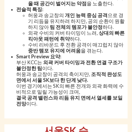
올 때 공간이 벌어지는 약점
을 노출한다.
전술적 특징:
허웅과 송교창의
개인 능력 중심 공격
으로 경
기 리듬을 유지하려 하지만, 공의 순환이 원활
하지 않아
팀 전체의 템포가 불안정
하다.
외곽 수비의 커버 타이밍이 느려,
상대의 빠른
킥아웃 패턴에 취약
하다.
수비 리바운드 후 전환 공격이 매끄럽지 않아
중반 템포 유지에 어려움
을 겪는다.
Smart Preview 요약:
부산 KCC는
외곽 커버 타이밍과 전환 연결 구조가
불안정한 팀
이다.
허웅과 송교창이 공격의 축이지만,
조직적 완성도
면에서 서울 SK보다 한 단계 낮다.
이번 경기에서는 SK의 빠른 전개와 외곽 화력에 수
비적으로 밀릴 가능성이 크며,
결국 공격 밸런스와 리듬 유지 면에서 열세를 보일
전망
이다.
서울SK 승