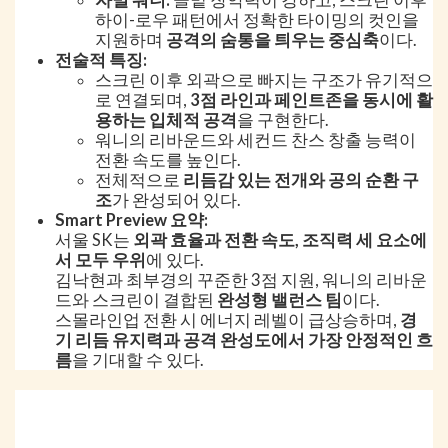
하이-로우 패턴에서 정확한 타이밍의 컷인을
지원하며
공격의 숨통을 틔우는 중심축
이다.
전술적 특징:
스크린 이후 외곽으로 빠지는 구조가 유기적으
로 연결되며,
3점 라인과 페인트존을 동시에 활
용하는 입체적 공격
을 구현한다.
워니의 리바운드와 세컨드 찬스 창출 능력이
전환 속도를 높인다.
전체적으로
리듬감 있는 전개와 공의 순환 구
조
가 완성되어 있다.
Smart Preview 요약:
서울 SK는
외곽 효율과 전환 속도, 조직력 세 요소에
서 모두 우위
에 있다.
김낙현과 최부경의 꾸준한 3점 지원, 워니의 리바운
드와 스크린이 결합된
완성형 밸런스 팀
이다.
스몰라인업 전환 시 에너지 레벨이 급상승하며,
경
기 리듬 유지력과 공격 완성도에서 가장 안정적인 흐
름
을 기대할 수 있다.