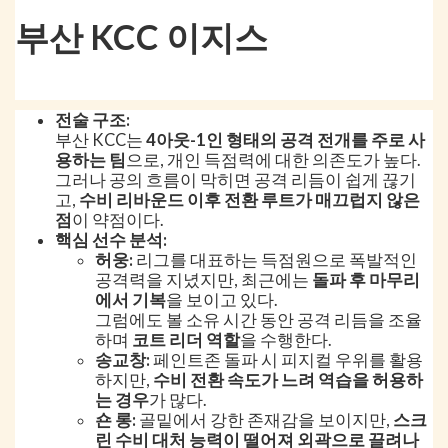
부산 KCC 이지스
전술 구조:
부산 KCC는
4아웃-1인 형태의 공격 전개를 주로 사
용하는 팀
으로, 개인 득점력에 대한 의존도가 높다.
그러나 공의 흐름이 막히면 공격 리듬이 쉽게 끊기
고,
수비 리바운드 이후 전환 루트가 매끄럽지 않은
점
이 약점이다.
핵심 선수 분석:
허웅:
리그를 대표하는 득점원으로 폭발적인
공격력을 지녔지만, 최근에는
돌파 후 마무리
에서 기복
을 보이고 있다.
그럼에도 볼 소유 시간 동안 공격 리듬을 조율
하며
코트 리더 역할
을 수행한다.
송교창:
페인트존 돌파 시 피지컬 우위를 활용
하지만,
수비 전환 속도가 느려 역습을 허용하
는 경우
가 많다.
숀 롱:
골밑에서 강한 존재감을 보이지만,
스크
린 수비 대처 능력이 떨어져 외곽으로 끌려나