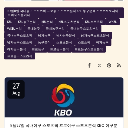
10월8일 국내농구 스포츠픽 프로농구 스포츠분석 KBL 농구분석 스포츠토토사이
트 메이저놀이터
KBL
KBL농구분석
KBL분석
KBL스포츠분석
KBL스포츠픽
WKBL
WKBL분석
국내농구
국내농구분석
국내농구스포츠분석
국내농구스포츠픽
남자농구
남자농구분석
남자농구스포츠분석
남자농구스포츠픽
농구분석
스포츠분석
스포츠픽
여자농구
여자농구분석
프로농구
프로농구분석
프로농구스포츠분석
프로농구스포츠픽
27
Aug
8월27일 국내야구 스포츠픽 프로야구 스포츠분석 KBO 야구분