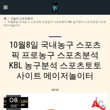
홈
오늘의 스포츠분석
10월8일 국내농구 스포츠픽 프로농구 스포츠분석 KBL 농구분석 스포츠토토사이트
메이저놀이터
10월8일 국내농구 스포츠
픽 프로농구 스포츠분석
KBL 농구분석 스포츠토토
사이트 메이저놀이터
08
Oct
08
Oct