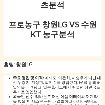
츠분석
프로농구 창원LG VS 수원
KT 농구분석
홈팀: 창원LG
주요 영입 및 이적:
이재도, 이관희, 이승우가 떠난 대
신 두경민, 전성현, 최진수를 영입했다. FA를 통해 허
일영을 데려왔고, 일본 B.리그에서 뛰었던 장민국도
추가로 영입했다.
외국인 선수:
리바운드 머신 아셈 머레이와 재계약
을 했으며, 저스틴 구탕과 결별하고 아시아쿼터로