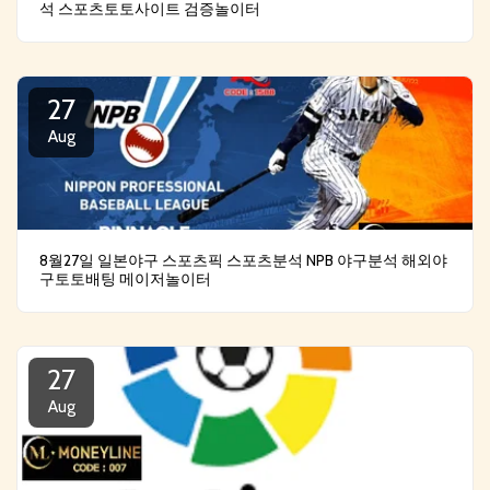
석 스포츠토토사이트 검증놀이터
27
Aug
8월27일 일본야구 스포츠픽 스포츠분석 NPB 야구분석 해외야
구토토배팅 메이저놀이터
27
Aug