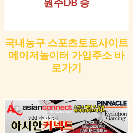
원주DB 승
국내농구 스포츠토토사이트
메이저놀이터 가입주소 바
로가기