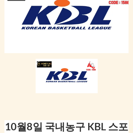
10월8일 국내농구 KBL 스포