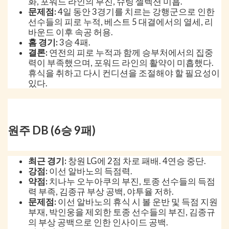
화, 포워드 라인의 부진, 슈팅 셀렉션 미흡.
문제점:
4일 동안 3경기를 치르는 강행군으로 인한
선수들의 피로 누적, 베스트 5 대결에서의 열세, 리
바운드 이후 속공 허용.
홈 경기:
3승 4패.
결론:
연전의 피로 누적과 함께 승부처에서의 집중
력이 부족했으며, 포워드 라인의 활약이 미흡했다.
휴식을 취하고 다시 컨디션을 조절해야 할 필요성이
있다.
원주 DB (6승 9패)
최근 경기:
창원 LG에 2점 차로 패배. 4연승 중단.
강점:
이선 알바노의 득점력.
약점:
치나누 오누아쿠의 부진, 토종 선수들의 득점
력 부족, 김종규 부상 공백, 야투율 저하.
문제점:
이선 알바노의 휴식 시 볼 운반 및 득점 지원
부재, 박인웅을 제외한 토종 선수들의 부진, 김종규
의 부상 공백으로 인한 인사이드 공백.