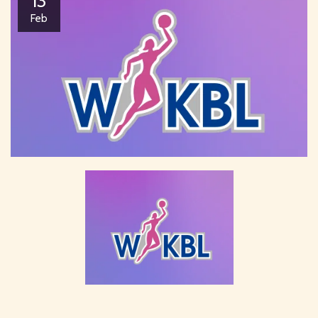
13
Feb